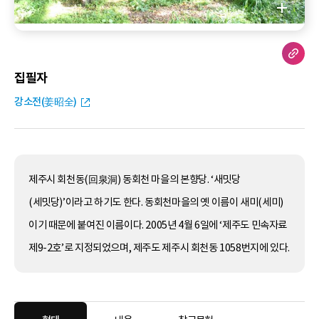
집필자
강소전(姜昭全)
제주시 회천동(回泉洞) 동회천 마을의 본향당. ‘새밋당
(세밋당)’이라고 하기도 한다. 동회천마을의 옛 이름이 새미(세미)
이기 때문에 붙여진 이름이다. 2005년 4월 6일에 ‘제주도 민속자료
제9-2호’로 지정되었으며, 제주도 제주시 회천동 1058번지에 있다.