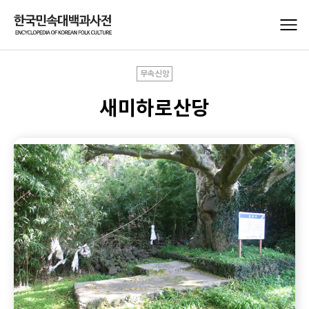
무속신앙
새미하로산당