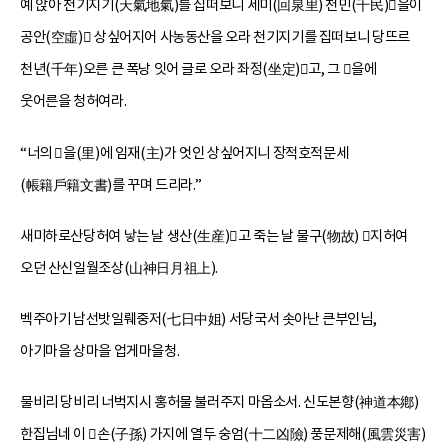
예 앉아 천기지기(天氣地氣)를 집떠보니 세미(回泉里) 천민(千民)을이
공안(空虛) 상싶어지어 사농동산을 오라 천기지기를 집떠보니 당뜨르
천년(千年)오른 큰 폭낭 잇어 글로 오라 좌정(坐定)고, 그 을에
웃어른을 청허여라.
“너의 을(里)에 임재(主)가 엇인 상싶어지니 장적호적문세
(帳籍戶籍文書)를 꾸며 드리라.”
새미하로산당허여 낳는 날 생산(生産)고 죽는 날 물구(物故) 지허여
오던 산신일월조상(山神日月祖上).
벡주아기 남선밧일뤠중저(七日中姐) 서당국서 솟아난 큰부인님,
아기마을 상마을 업게마을청.
물비리 당비리 너벅지시 홍허물 불러주지 마옵소서. 신도본향(神道本鄕)
한집님네 이 손(子孫) 가지에 열두 숭엄(十二凶險) 풍문제해(風雲災害)