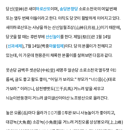
당신(堂神)은 새미
하로산또
이며,
송당본향당
소로소천국의 여덟 번째
또는 열두 번째 아들이라고 한다. 아직도 당굿이 활발하게 이어지고 있다.
새미하로산또는 사냥을 하는 산신일월조상(山神日月祖上)이기 때문에,
당굿을 할 때는 후반부에
산신놀이
를 한다. 제일(祭日)은 1월 14일
(
신과세제
), 7월 14일(백중
마불림제
)이다. 당의 본풀이가 전해지고
있는데, 이 가운데 현용준이 채록한 본풀이를 살펴보면 다음과 같다.
웃손당 금벡주 셋손당(中松堂) 세명주 알손당 소로소천국 열두챗 아
롭써, 글도 좋고 활도 좋아, “어딜 가 보리오.” 부모가 “너 음(心)대로
가보라.” 이러니, 삼천벵맷도(三千兵馬) 거느려 앞을 세우고
늬눈이반둥갱이 거느려 굴미굴산아야산 노조방산으로 올라간다.
높은 오롬(岳)마다 올라가  기를 투완 보니 사농놀이가 좋아지고,
대강녹(大角鹿) 소강녹(小角鹿)을 거느려 거친오롬 상상봉오리(上上峰)