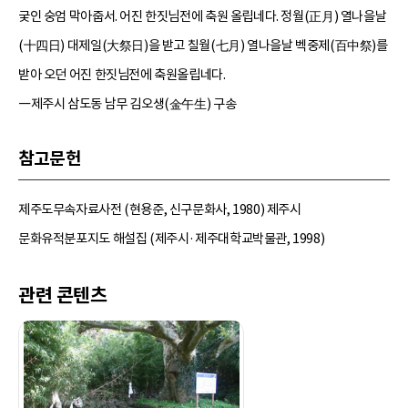
궂인 숭엄 막아줍서. 어진 한짓님전에 축원 올립네다. 정월(正月) 열나을날
(十四日) 대제일(大祭日)을 받고 칠월(七月) 열나을날 벡중제(百中祭)를
받아 오던 어진 한짓님전에 축원올립네다.
―제주시 삼도동 남무 김오생(金午生) 구송
참고문헌
제주도무속자료사전 (현용준, 신구문화사, 1980) 제주시
문화유적분포지도 해설집 (제주시·제주대학교박물관, 1998)
관련 콘텐츠