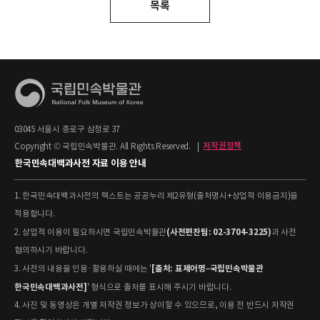
목록
03045 서울시 종로구 삼청로 37
Copyright © 국립민속박물관. All Rights Reserved.
|
저작권정책
한국민속대백과사전 자료 이용 안내
1. 한국민속대백과사전의 텍스트는 공공누리 제2유형(출처명시+상업적 이용금지)을
적용합니다.
(사전편찬팀: 02-3704-3225)
2. 상업적 이용이 필요하시면 국립민속박물관
과 사전
협의하시기 바랍니다.
[출처: 표제어명–국립민속박물관
3. 사전의 내용을 인용·활용하실 때에는 '
한국민속대백과사전]
' 형식으로 출처를 표시해 주시기 바랍니다.
4. 사진 및 동영상은 개별 저작권 정보가 상이할 수 있으므로, 이용 전 반드시 저작권