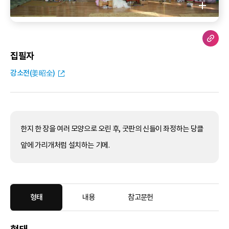
집필자
강소전(姜昭全)
한지 한 장을 여러 모양으로 오린 후, 굿판의 신들이 좌정하는 당클
앞에 가리개처럼 설치하는 기메.
형태
내용
참고문헌