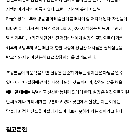
지멩왕아기씨’라 이름 지었다. 그런데 시간이 흘러 어느 날
하늘옥황으로부터 명을 받아 벼슬살이를 떠나야 할 처지가 된다. 자신들이
떠나면 홀로 남게 될 딸을 걱정한 나머지, 갖가지 살장을 만들어 그 안에
딸을 가둔다. 그리고 하인인 느진덕정하님에게 살장의 구멍으로 아기를
키우라고 당부하고는 떠난다. 한편 나중에 황금산 대사님은 권제삼문을
받으러 와서 신이한 능력으로 살장의 문을 열기도 한다.
초공본풀이의 문맥을 보면 살장은 단순히 가두는 장치만은 아님을 알 수
있다. 아무나 살장에 갇히는 대상이 되는 것도 아니며, 살장의 문을 채울
때나 열 때에는 특별하고 신성한 능력이 있어야 한다. 살장은 살장으로 가린
안의 세계와 밖의 세계를 구분하고 있다. 굿판에서 살장을 치는 이유는
당클에 좌정한 신들을 바깥에서 들여다보지 못하게 하는 것이라고 한다.
참고문헌