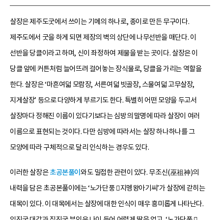
살장은 제주도굿에서 쓰이는 기메의 하나로, 종이로 만든 무구이다.
제주도에서 굿을 하게 되면 제장의 벽의 상단에 나무선반을 매단다. 이
선반을 당클이라고 하며, 신이 좌정하여 제물을 받는 곳이다. 살장은 이
당클 앞에 커튼처럼 늘어뜨려 걸어놓는 장식물로, 당클을 가리는 역할을
한다. 살장은 ‘마흔여덟 모람장, 서른여덟 빗골장, 스물여덟 고무살장,
지게살장’ 등으로 다양하게 부르기도 한다. 특별히 어떤 모양을 두고서
살장마다 정해진 이름이 있다기보다는 심방의 말명에 따라 살장이 여러
이름으로 표현되는 것이다. 다만 심방에 따라서는 살장 하나하나를 그
모양에 따라 구체적으로 달리 인식하는 경우도 있다.
이러한 살장은
초공본풀이
와도 밀접한 관련이 있다. 무조신(巫祖神)의
내력을 담은 초공본풀이에는 ‘노가단풍 지멩왕아기씨’가 살장에 갇히는
대목이 있다. 이 대목에서는 살장에 대한 인식이 매우 흥미롭게 나타난다.
임진국 대감과 짐진국 부인은 나이 들어 어렵게 딸을 얻고, ‘노가단풍 