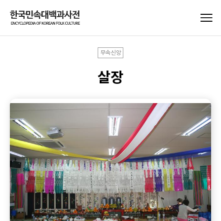
무속신앙
살장