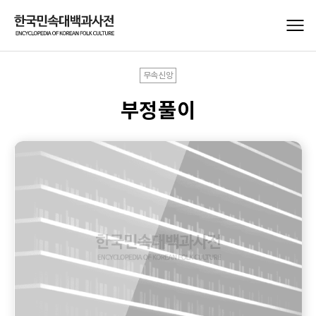
무속신앙
부정풀이