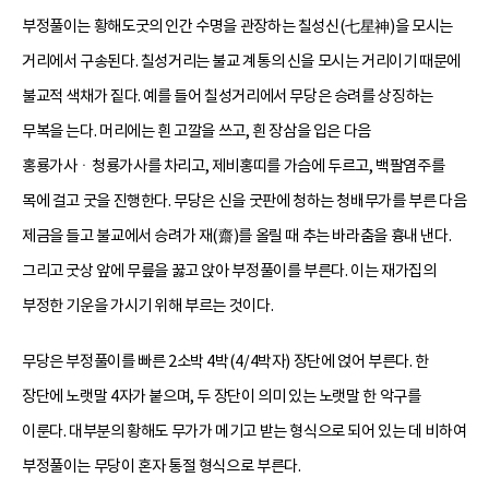
부정풀이는 황해도굿의 인간 수명을 관장하는 칠성신(七星神)을 모시는
거리에서 구송된다. 칠성거리는 불교 계통의 신을 모시는 거리이기 때문에
불교적 색채가 짙다. 예를 들어 칠성거리에서 무당은 승려를 상징하는
무복을 는다. 머리에는 흰 고깔을 쓰고, 흰 장삼을 입은 다음
홍룡가사ㆍ청룡가사를 차리고, 제비홍띠를 가슴에 두르고, 백팔염주를
목에 걸고 굿을 진행한다. 무당은 신을 굿판에 청하는 청배무가를 부른 다음
제금을 들고 불교에서 승려가 재(齋)를 올릴 때 추는 바라춤을 흉내 낸다.
그리고 굿상 앞에 무릎을 꿇고 앉아 부정풀이를 부른다. 이는 재가집의
부정한 기운을 가시기 위해 부르는 것이다.
무당은 부정풀이를 빠른 2소박 4박(4/4박자) 장단에 얹어 부른다. 한
장단에 노랫말 4자가 붙으며, 두 장단이 의미 있는 노랫말 한 악구를
이룬다. 대부분의 황해도 무가가 메기고 받는 형식으로 되어 있는 데 비하여
부정풀이는 무당이 혼자 통절 형식으로 부른다.