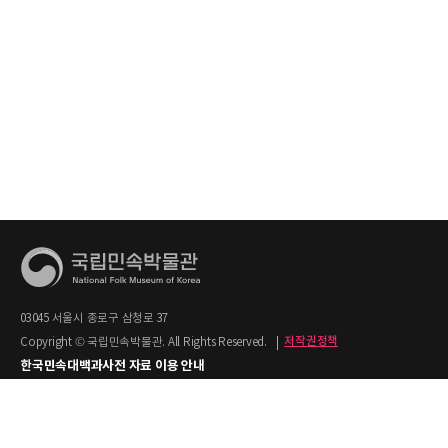
03045 서울시 종로구 삼청로 37
Copyright © 국립민속박물관. All Rights Reserved.
|
저작권정책
한국민속대백과사전 자료 이용 안내
1. 한국민속대백과사전의 텍스트는 공공누리 제2유형(출처명시+상업적 이용금지)을
적용합니다.