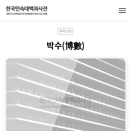
무속신앙
박수(博數)