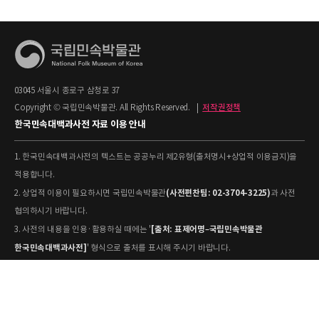
03045 서울시 종로구 삼청로 37
Copyright © 국립민속박물관. All Rights Reserved.
|
저작권정책
한국민속대백과사전 자료 이용 안내
1. 한국민속대백과사전의 텍스트는 공공누리 제2유형(출처명시+상업적 이용금지)을
적용합니다.
(사전편찬팀: 02-3704-3225)
2. 상업적 이용이 필요하시면 국립민속박물관
과 사전
협의하시기 바랍니다.
[출처: 표제어명–국립민속박물관
3. 사전의 내용을 인용·활용하실 때에는 '
한국민속대백과사전]
' 형식으로 출처를 표시해 주시기 바랍니다.
4. 사진 및 동영상은 개별 저작권 정보가 상이할 수 있으므로, 이용 전 반드시 저작권
정보를 확인하시기 바랍니다.
유물과학과(031-580-
5. 국립민속박물관 소장 사진의 원본 자료 활용을 원하시면,