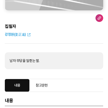
집필자
강정원(姜正遠)
남자 무당을 일컫는 말.
내용
참고문헌
내용