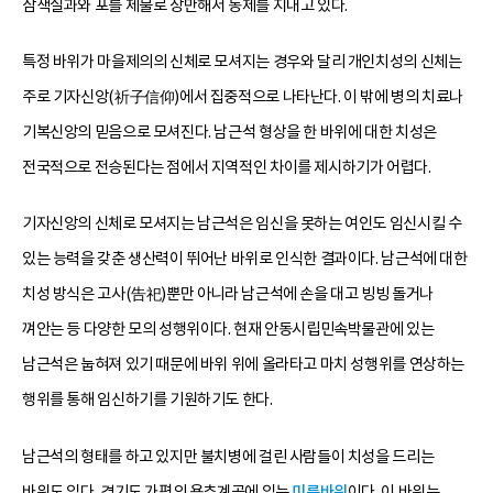
삼색실과와 포를 제물로 장만해서 동제를 지내고 있다.
특정 바위가 마을제의의 신체로 모셔지는 경우와 달리 개인치성의 신체는
주로 기자신앙(祈子信仰)에서 집중적으로 나타난다. 이 밖에 병의 치료나
기복신앙의 믿음으로 모셔진다. 남근석 형상을 한 바위에 대한 치성은
전국적으로 전승된다는 점에서 지역적인 차이를 제시하기가 어렵다.
기자신앙의 신체로 모셔지는 남근석은 임신을 못하는 여인도 임신시킬 수
있는 능력을 갖춘 생산력이 뛰어난 바위로 인식한 결과이다. 남근석에 대한
치성 방식은 고사(告祀)뿐만 아니라 남근석에 손을 대고 빙빙 돌거나
껴안는 등 다양한 모의 성행위이다. 현재 안동시립민속박물관에 있는
남근석은 눕혀져 있기 때문에 바위 위에 올라타고 마치 성행위를 연상하는
행위를 통해 임신하기를 기원하기도 한다.
남근석의 형태를 하고 있지만 불치병에 걸린 사람들이 치성을 드리는
바위도 있다. 경기도 가평의 용추계곡에 있는
미륵바위
이다. 이 바위는