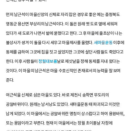
먼저 남근석이 마을신앙의 신체로 자리 잡은 경우로 좋은 예는 충청북도
영동군 용산면 부상리의 남근석이다. 이 돌은 원래 옛 도로 옆에 세워져
있다가 새 도로가 나면서 밭에 묻혔다고 한다. 그 후 마을에 줄초상이 나는
불상사가 생겨 이 돌을 다시 세우고 마을제사를 올렸다.
새마을운동
이후에
동제를 금하여 그곳에 집을 짓고 살았지만 그곳에 살던 사람들도 죽었다고
한다. 이후 사람들이
정월대보름
날로 제삿날을 정해 동제를 지내 왔다는
것이다. 이 마을의 남근석은 마을 수호신적인 존재로서의 능력을 잘 보여
준다.
여근석을 신체로 삼은 마을도 있다. 바로 제천시 송학면 무도리의
공알바위이다. 원래는 남서낭도 있었다. 새마을운동 때 파괴되고 이것만
남게 되었다. 이 마을에서는 공알바위란 명칭이 상스럽다고 하여 용왕바위,
또는 용암이라고 부른다. 현재 이 마을에서는 정월 초이튿날 자정에