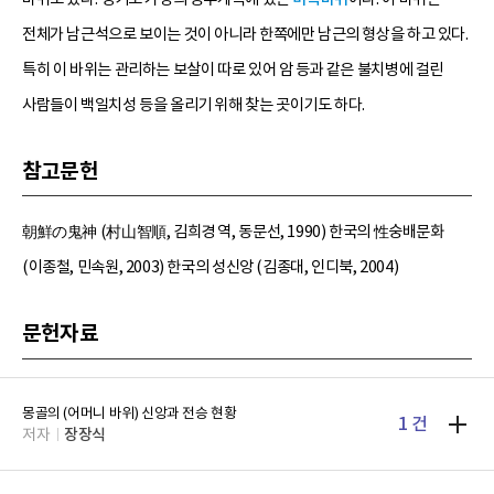
전체가 남근석으로 보이는 것이 아니라 한쪽에만 남근의 형상을 하고 있다.
특히 이 바위는 관리하는 보살이 따로 있어 암 등과 같은 불치병에 걸린
사람들이 백일치성 등을 올리기 위해 찾는 곳이기도 하다.
참고문헌
朝鮮の鬼神 (村山智順, 김희경 역, 동문선, 1990) 한국의 性숭배문화
(이종철, 민속원, 2003) 한국의 성신앙 (김종대, 인디북, 2004)
문헌자료
몽골의 (어머니 바위) 신앙과 전승 현황
1 건
저자
장장식