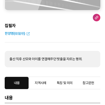
집필자
한양명(韓陽明)
출산 직후 산모와 아이를 연결해주던 탯줄을 자르는 행위.
내용
지역사례
특징 및 의의
참고문헌
내용