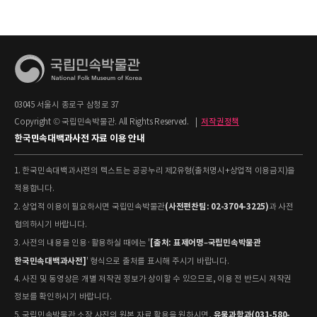
03045 서울시 종로구 삼청로 37
Copyright © 국립민속박물관. All Rights Reserved.
|
저작권정책
한국민속대백과사전 자료 이용 안내
1. 한국민속대백과사전의 텍스트는 공공누리 제2유형(출처명시+상업적 이용금지)을
적용합니다.
(사전편찬팀: 02-3704-3225)
2. 상업적 이용이 필요하시면 국립민속박물관
과 사전
협의하시기 바랍니다.
[출처: 표제어명–국립민속박물관
3. 사전의 내용을 인용·활용하실 때에는 '
한국민속대백과사전]
' 형식으로 출처를 표시해 주시기 바랍니다.
4. 사진 및 동영상은 개별 저작권 정보가 상이할 수 있으므로, 이용 전 반드시 저작권
정보를 확인하시기 바랍니다.
유물과학과(031-580-
5. 국립민속박물관 소장 사진의 원본 자료 활용을 원하시면,