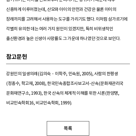
신중하게 이루어졌는데, 산모와 아이의 안전과 건강은 물론 아이의
장래까지를 고려해서 사용하는 도구를 가리기도 했다. 이처럼 삼가르기에
각별히 유의한 데는 여러 가지 원인이 있겠지만, 특히 비위생적인
출산환경과 높은 신생아 사망률도 그 가운데 하나였던 것으로 보인다.
참고문헌
강원인의 일생의례(김의숙・이학주, 민속원, 2005), 사람의 한평생
(정종수, 학고재, 2008), 한국민속종합조사보고서-산속(문화재관리국
문화재연구소, 1993), 한국 산속의 체계적 이해를 위한 시론(한양명,
비교민속학회16, 비교민속학회, 1999).
목록