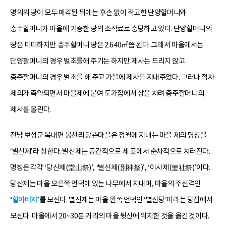
명의의 땅이 모두 매각된 뒤에는 후손 없이 작고한 단양할머니와
충주할머니가 마을에 기증한 땅의 소작료로 충당하고 있다. 단양할머니의
땅은 미미하지만 충주할머니 땅은 2.640㎡쯤 된다. 그래서 마을에서는
단양할머니의 경우 벌초를해 주기는 하지만 제사는 드리지 않고
충주할머니의 경우 벌초를 해 주고 가을에 제사를 지내주었다. 그러나 점차
제의가 축약되면서 마을제에 붙여 도가집에서 상을 차려 충주할머니의
제사를 올린다.
전남 보성군 복내면 봉천리 당촌마을은 정월에 지내는 마을 제의 명칭을
‘별신제’라 칭한다. 별신제는 공간적으로 세 곳에서 순차적으로 치러진다.
명칭은 각각 ‘당산제(堂山祭)’, ‘별신제(別神祭)’, ‘이사제(里社祭)’이다.
당산제는 마을 오른쪽 언덕에 있는 나무에서 지내며, 마을의 주신격인
‘
할아버지
’를 모신다. 별신제는 마을 왼쪽 언덕인 ‘별신당’이라는 당집에서
모신다. 마을에서 20~30분 거리의 마을 뒷산에 위치한 것을 옮긴 것이다.