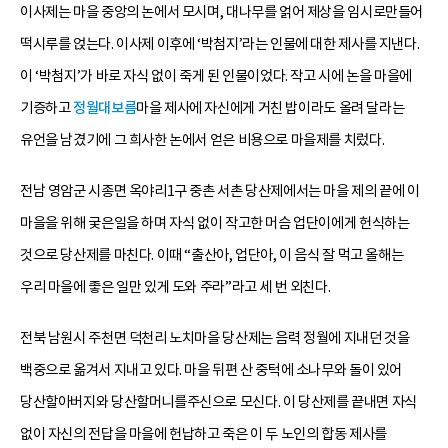
이사제는 마을 중앙의 논에서 모시며, 대나무를 얽어 제상을 임시로만들어
떡시루를 얹는다. 이사제 이후에 ‘박첨지’라는 인물에 대한 제사를 지낸다.
이 ‘박첨지’가 바로 자식 없이 죽게 된 인물이었다. 작고 시에 논을 마을에
기증하고
정월대보름
마을 제사에 자신에게 거친 밥이라도 올려 달라는
유언을 남겼기에 그 희사한 논에서 얻은 비용으로 마을제를 치렀다.
전남 영암군 시종면 옥야리1구 중촌 서촌 당산제에서는 마을 제의 끝에 이
마을을 위해 궂은일을 하며 자식 없이 작고한 머슴 업단이에게 헌식하는
것으로 당산제를 마친다. 이때 “출산아, 업단아, 이 음식 잘 먹고 올해는
우리 마을에 좋은 일만 있게 도와 주라”라고 세 번 외친다.
전북 남원시 주천면 덕천리 노치마을 당산제는 음력 정월에 지내던 것을
백중으로 옮겨서 지내고 있다. 마을 뒤편 산 중턱에 소나무와 돌이 있어
당산할아버지와 당산할머니를주신으로 모신다. 이 당산제를 끝내면 자식
없이 자신의 전답을 마을에 헌납하고 죽은 이 두 노인의 합동 제사를