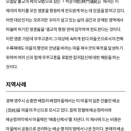
오늘날 불교의 제의 모범으로 삼는『 석문의범(釋門儀範)』에서는 이
제의의 취지를 모든 영혼을 평등하게 천도받게 하는 데 있음을 밝히고 있다.
어떤 대상인지는 모르지만 우리가 살고 있는 삶의 공간과 관계된 영역에서
떠돌며 허기진 영혼들을 ‘종교적 평등’관에 입각하여 천도한다는 것이다.
이런 영혼 가운데 무주고혼이 그 대상에 속하게 된다.마을굿으로서의 전북
수륙재에도 마을의 평안과 안녕을 바라는 마을 재수굿의 목적을 달성하기
위하여 여러 신과 함께 무주고혼을 포함한 잡귀잡신에 대한 해원을 하는
것이다.
지역사례
경북 영주시 순흥면 배점리 배점마을에서는 이 마을의 실존 인물인 배순
(裵純)을 마을의 주신으로 모시고 있다. 음력 정월에 배순정려비와
배순정려각에서 마을제인 ‘배충신제사’를 지낸다. 이 제사에 드는 비용은
마을에서 공동으로 관리하는 배순 명의의 땅에서 나온 돈이다. 본래의 배순