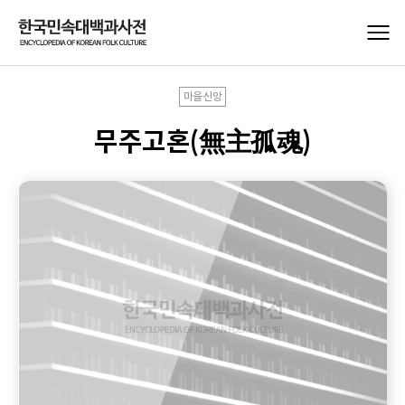
마을신앙
무주고혼(無主孤魂)