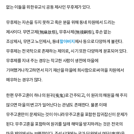
없는 이들을 위한유교식 공동 제사인 무후제가 있다.
무후제는 자손을 두지 못하고 죽은 분을 위해 동네 차원에서 드리는
제사이다. 무연고제(無緣故祭), 무후사제(無後嗣祭), 후손 없는
조상제사, 무연고 노인제사, 동네
할아버지
제사 등으로 다양하게 불린다.
무후제는 전국적으로 존재하는 제의로, 시기 또한 다양하게 분포되어 있다.
무후제를 지내 주는 경우는 작고한 사람이 생전에 마을에
기여했거나작고하면서 자기 재산을 마을에 희사함으로써 마을 차원에서
예우하는 경우가 많다.
한편 무주고혼이 하나의 원귀(寃鬼)로 간주되고, 이 원귀의 해원을 해 주지
않으면 마을의 변고가 일어난다는 관념도 존재한다. 물론 이때
무주고혼만이 문제되는 것이 아니라무주고혼을 포함한 잡귀잡신이 문제가
된다. 무주고혼을 포함하여 원귀를 달래 해악을 방지하려는 것은 전국의
마을 제의에서는 보편적이다. 조선시대에는 국가 단위에서 여단(癘壇)을