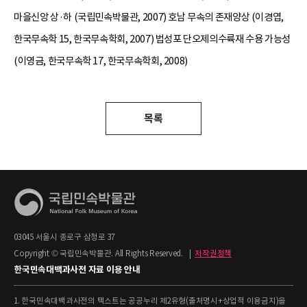
마을신앙 상·하 (국립민속박물관, 2007) 호남 무속의 존재양상 (이경엽,
한국무속학 15, 한국무속학회, 2007) 법성포 단오제의수륙재 수용 가능성
(이영금, 한국무속학 17, 한국무속학회, 2008)
목록
03045 서울시 종로구 삼청로 37
Copyright © 국립민속박물관. All Rights Reserved.
|
저작권정책
한국민속대백과사전 자료 이용 안내
1. 한국민속대백과사전의 텍스트는 공공누리 제2유형(출처명시+상업적 이용금지)을