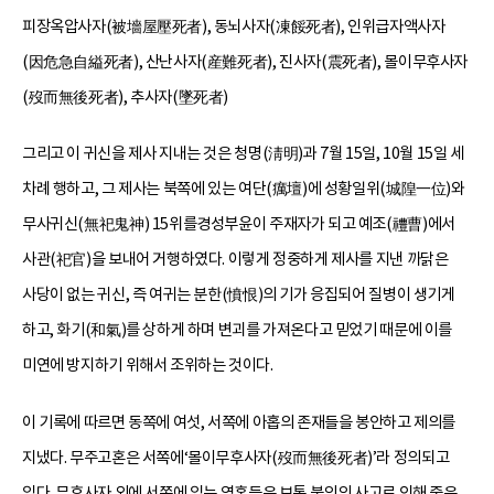
피장옥압사자(被墻屋壓死者), 동뇌사자(凍餒死者), 인위급자액사자
(因危急自縊死者), 산난사자(産難死者), 진사자(震死者), 몰이무후사자
(歿而無後死者), 추사자(墜死者)
그리고 이 귀신을 제사 지내는 것은 청명(淸明)과 7월 15일, 10월 15일 세
차례 행하고, 그 제사는 북쪽에 있는 여단(癘壇)에 성황일위(城隍一位)와
무사귀신(無祀鬼神) 15위를경성부윤이 주재자가 되고 예조(禮曹)에서
사관(祀官)을 보내어 거행하였다. 이렇게 정중하게 제사를 지낸 까닭은
사당이 없는 귀신, 즉 여귀는 분한(憤恨)의 기가 응집되어 질병이 생기게
하고, 화기(和氣)를 상하게 하며 변괴를 가져온다고 믿었기 때문에 이를
미연에 방지하기 위해서 조위하는 것이다.
이 기록에 따르면 동쪽에 여섯, 서쪽에 아홉의 존재들을 봉안하고 제의를
지냈다. 무주고혼은 서쪽에‘몰이무후사자(歿而無後死者)’라 정의되고
있다. 무후사자 외에 서쪽에 있는 영혼들은 보통 불의의 사고로 인해 죽은