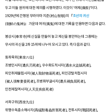
두고 이들 원귀에 대한 제의를 시행하였다. 이것이 ‘여제(癘祭)’이다.
1929년에 간행된 무라야마 지준(村山智順)의 『
조선의 귀신
(朝鮮の鬼神)』 가운데 여귀(癘鬼)에 대한 기록을 인용하면 다음과 같다.
봉상시(奉常寺)에 신실을 만들어 놓고 제신을 봉안하는데 그중에는
무사의 귀신을 2좌 15위에 나누어 모시고 있다. 즉 다음과 같다.
동좌육위(東坐六位)
조병인사자(遭兵刃死者), 우수화도적사자(遇水火盜賊死者),
피인취재물핍사자(被人取財物逼死者), 피인강탈처첩사자
(被人强奪妻妾死者), 조병화부굴사자(遭兵禍負屈死者),
인천재질역사자(人天災疾疫死者)
서좌구위(西坐九位)
위맹수독충소해사자(爲猛獸毒蟲所害死者), 전투사자(戰鬪死者),