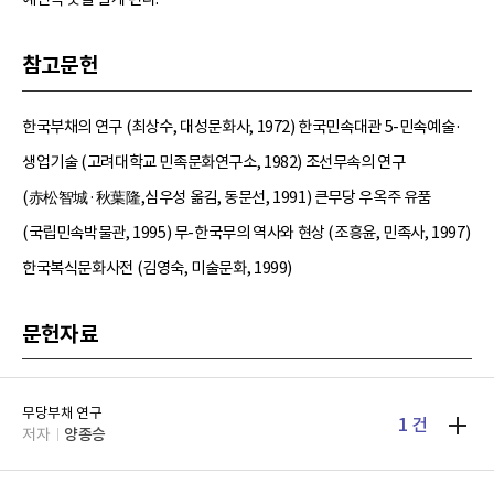
참고문헌
한국부채의 연구 (최상수, 대성문화사, 1972) 한국민속대관 5-민속예술·
생업기술 (고려대학교 민족문화연구소, 1982) 조선무속의 연구
(赤松智城·秋葉隆,심우성 옮김, 동문선, 1991) 큰무당 우옥주 유품
(국립민속박물관, 1995) 무-한국무의 역사와 현상 (조흥윤, 민족사, 1997)
한국복식문화사전 (김영숙, 미술문화, 1999)
문헌자료
무당부채 연구
1 건
저자
양종승