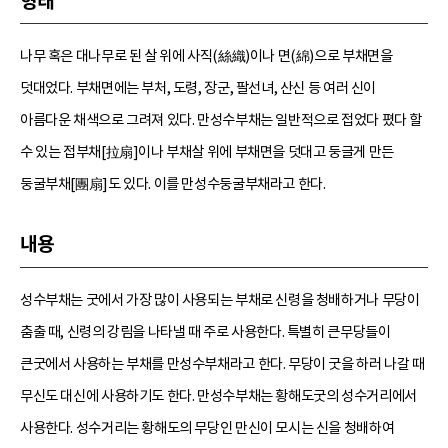
형태
나무 혹은 대나무로 된 살 위에 사직(絲織)이나 면(綿)으로 부채면을
덧대었다. 부채면에는 부처, 도령, 장군, 팔선녀, 산신 등 여러 신이
아름다운 채색으로 그려져 있다. 만성수부채는 일반적으로 접었다 폈다 할
수 있는 접부채[拉扇]이나 부채살 위에 부채면을 덧대고 둥글게 만든
둥굴부채[團扇]도 있다. 이를 만성수둥굴부채라고 한다.
내용
성수부채는 굿에서 가장 많이 사용되는 부채로 신령을 청배하거나 무당이
춤출 때, 신령의 강림을 나타낼 때 주로 사용한다. 특별히 큰무당들이
큰굿에서 사용하는 부채를 만성수부채라고 한다. 무당이 굿을 하러 나갈 때
무신도 대신에 사용하기도 한다. 만성수부채는 황해도굿의 성수거리에서
사용한다. 성수거리는 황해도의 무당인 만신이 모시는 신을 청배하여