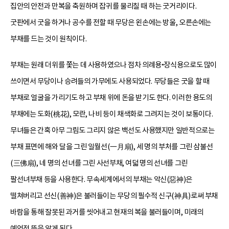
집안의 안전과 만복을 축원하며 잡귀를 물리칠 때 하는 굿거리이다.
굿판에서 굿을 하거나 공수를 전할 때 무당은 왼손에는 방울, 오른손에는
부채를 드는 것이 원칙이다.
부채는 원래 더위를 쫓는 데 사용하였으나 점차 의례용•장식용으로도 많이
쓰이면서 무당이나 승려들의 가무에도 사용되었다. 무당들은 굿을 할 때
부채로 얼굴을 가리기도 하고 부채 위에 돈을 받기도 한다. 이러한 용도의
부채에는 도화(桃花), 모란, 나비 등이 채색화로 그려지는 것이 보통이다.
무녀들은 간혹 아무 그림도 그리지 않은 백선도 사용했지만 일반적으로는
부채 표면에 해와 달을 그린 일월선(一月扇), 세 명의 부처를 그린 삼불선
(三佛扇), 네 명의 선녀를 그린 사선부채, 여덟 명의 선녀를 그린
팔선녀부채 등을 사용한다. 무속세계에서의 부채는 악신(惡神)은
떨쳐버리고 선신(善神)은 불러들이는 무당의 필수적 신구(神具)로써 부채
바람을 통해 잘못된 과거를 씻어내고 현재의 복을 불러들이며, 미래의
예언적 뜻을 알게 된다.