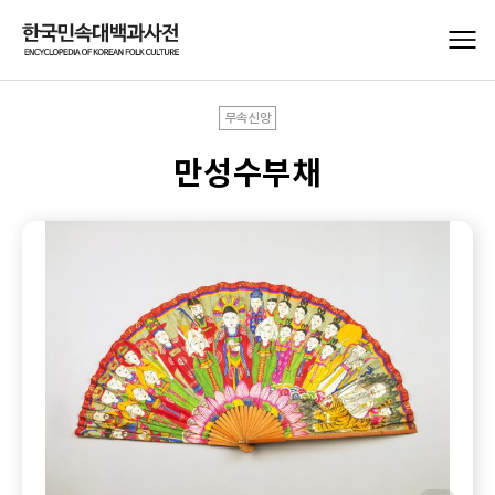
무속신앙
만성수부채