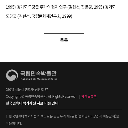
1995) 경기도 도당굿 무가의 현지 연구 (김헌선, 집문당, 1995) 경기도
도당굿 (김헌선, 국립문화재연구소, 1999)
목록
03045 서울시 종로구 삼청로 37
Copyright © 국립민속박물관. All Rights Reserved.
|
저작권정책
한국민속대백과사전 자료 이용 안내
1. 한국민속대백과사전의 텍스트는 공공누리 제2유형(출처명시+상업적 이용금지)을
적용합니다.