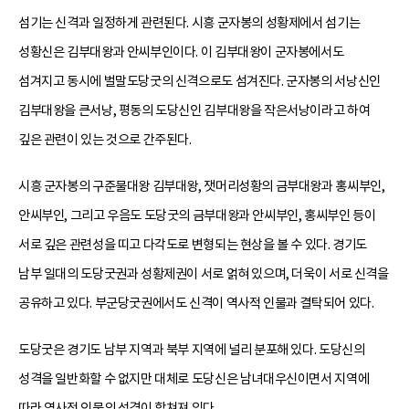
섬기는 신격과 일정하게 관련된다. 시흥 군자봉의 성황제에서 섬기는
성황신은 김부대왕과 안씨부인이다. 이 김부대왕이 군자봉에서도
섬겨지고 동시에 벌말도당굿의 신격으로도 섬겨진다. 군자봉의 서낭신인
김부대왕을 큰서낭, 평동의 도당신인 김부대왕을 작은서낭이라고 하여
깊은 관련이 있는 것으로 간주된다.
시흥 군자봉의 구준물대왕 김부대왕, 잿머리성황의 금부대왕과 홍씨부인,
안씨부인, 그리고 우음도 도당굿의 금부대왕과 안씨부인, 홍씨부인 등이
서로 깊은 관련성을 띠고 다각도로 변형되는 현상을 볼 수 있다. 경기도
남부 일대의 도당굿권과 성황제권이 서로 얽혀 있으며, 더욱이 서로 신격을
공유하고 있다. 부군당굿권에서도 신격이 역사적 인물과 결탁되어 있다.
도당굿은 경기도 남부 지역과 북부 지역에 널리 분포해 있다. 도당신의
성격을 일반화할 수 없지만 대체로 도당신은 남녀대우신이면서 지역에
따라 역사적 인물의 성격이 합쳐져 있다.