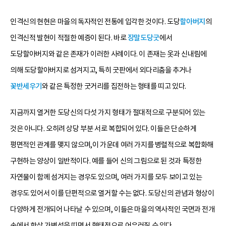
인격신의 현현은 마을의 독자적인 전통에 입각한 것이다. 도당
할아버지
의
인격신적 발현이 적절한 예증이 된다. 바로
장말도당굿
에서
도당할아버지와 같은 존재가 이러한 사례이다. 이 존재는 옷과 신내림에
의해 도당할아버지로 섬겨지고, 특히 굿판에서 외다리춤을 추거나
꽃반세우기
와 같은 특정한 굿거리를 집전하는 형태를 띠고 있다.
지금까지 열거한 도당신의 다섯 가지 형태가 절대적으로 구분되어 있는
것은 아니다. 오히려 상당 부분 서로 복합되어 있다. 이들은 단순하게
평면적인 관계를 맺지 않으며,이 가운데 여러 가지를 병렬적으로 복합화해
구현하는 양상이 일반적이다. 예를 들어 신의 그림으로 된 것과 특정한
자연물이 함께 섬겨지는 경우도 있으며, 여러 가지를 모두 보이고 있는
경우도 있어서 이를 단편적으로 열거할 수는 없다. 도당신의 관념과 형상이
다양하게 전개되어 나타날 수 있으며, 이들은 마을의 역사적인 국면과 전개
속에서 항상 가변성을 띠면서 형태적으로 어우러질 수 있다.