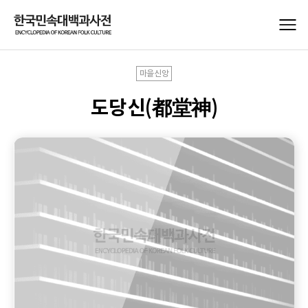
마을신앙
도당신(都堂神)