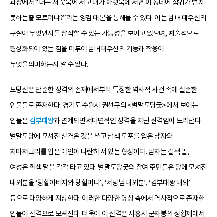
과장에서 “너는 저 웃묵에 서고 내가 아랫묵에 서면 이 동네에 잡귀가 범치
못하는줄 모르더냐?”라는 영감 대본을 통해볼 수 있다. 이는 남녀 대우신의
구실이 무엇인지를 참작할 수 있는 가능성을 보이고 있으며, 예술적으로
형상화되어 있는 점을 미루어 남녀대우신의 기능과 작용이
무엇을의미하는지 알 수 있다.
도당신은 단순한 성격의 존재에서부터 특정한 역사적 사건 속에 실존한
인물들로 존재한다. 경기도 수원시 권선구의 <벌말도당굿>에서 보이는
인물은
김부대왕
과 연계되면서다면적인 성격을 지닌 신격임이 드러난다.
벌말도당에 모셔진 신격은 갓을 쓰고 남색 도포를 입은 남자와
치마저고리를 입은 여인이 나란히 서 있는 형상이다. 남자는 갈색 말,
여성은 흰색 말을 각각 타고 있다. 벌말도당굿의 참여 주민들은 당에 모셔진
내외분을 ‘당할아버지와 당할머니’, ‘서낭님 내외분’, ‘김부대왕 내외’
등으로 다양하게 지칭한다. 이러한 다양한 명칭 속에서 역사적으로 존재한
인물이 신격으로 모셔진다. 더욱이 이 신격은 시흥시 군자봉의 성황제에서