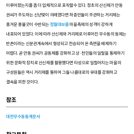
이루어졌는지를 좀 더 입체적으로 포착할수 있다. 정초의 산신제가 안동
권씨가 주도하는 신년맞이 의례였다면 하층민들이 주관하는 거리제는
흥겨운 풍물굿이 수반되는
정월대보름
마을축제의 성격이 강하게
내포되어 있었다. 이에 따라 산신제와 거리제로 이루어진 무수동의 동제는
반촌이라는 신분관계속에서 형성되고 전승되어 온 측면을 배제하기
어렵다. 곧 안동 권씨가 공동체를 강화하고 상·천민들의 일탈을 통제하기
위한 문화적 장치로 산신제를 활용했다면 타성으로 일컬어지는 마을의
구성원들은 역시 거리제를 통하여 그들 나름대로의 유대를 강화하고
결속을 꾀한 것이다.
참조
대전무수동동계문서