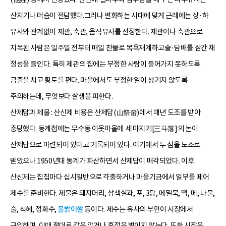
산지기나 머슴이 전담했다.그러나 변화하는 시대에 맞게 근래에는 상·하
유사와 관계없이 제관, 축관, 음식유사를 선정한다. 제관이나 축관으로
지목된 사람은 일주일 전부터 매일 찬물로 목욕재계하고술·담배를 삼간 채
정성을 들인다. 특히 제관의 집에는 부정한 사람이 들어가지 못하도록
금줄을 치고 황토를 편다. 마을에서도 부정한 일이 생기지 않도록
주의하는데, 무엇보다 살생을 피한다.
산제답과 제물 : 산신제 비용은 산제답(山祭畓)에서 매년 도조를 받아
충당했다. 동계첩에는 무수동 이웃마을에 세 마지기[三斗落]의 논이
산제답으로 마련되어 있다고 기록되어 있다. 여기에서 두 섬을 도조로
받았으나 1950년대 동계가 파산하면서 산제답이 매각되었다. 이후
산신제는 집집마다 십시일반으로 갹출하거나 마을기금에서 일부를 떼어
제수를 준비한다. 제물은 돼지머리, 삼색실과, 포, 3탕, 메밀묵, 떡, 메, 나물,
술, 식혜, 정화수,
불밝이쌀
등이다. 제수는 유사의 부인이 시장에서
구입하며, 이때 절대로 값을 깎거나 흥정을 벌이지 않는다. 또한 시장을