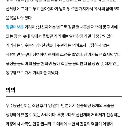
산제당에 그대로 두고 돌아왔다가 날이 밝으면 가져가서 유사의 집에 모여
음복을 나누었다.
정월대보름
거리제 : 산신제와는 별도로 정월 열나흗날 저녁에 동구 밖에
있는 장승·솟대 앞에서 올렸던 거리제는 일제강점기 말에 중단되었다.
거리제는 무수동의 상·천민들이 주관하는 의례로서 부정하지 않은
사람이면 누구나 참여하여 한 해의 소망을 빌었다. 참여자들은 초저녁부터
풍장을 울리며 마을을 한 바퀴 돌아 액운을 물리친 다음 장승·솟대가 있는
동구밖으로 가서 거리제를 지냈다.
의의
무수동산신제는 조선 후기 ‘남인계’ 반촌에서 전승되던 동제의 모습을
생생하게 엿볼 수 있는 사례이다. 무엇보다도 산신제와 거리제가 전승되는
과정에서 사족인 안동 권씨와 그 예하에 속한 하민들의 역할이 어떻게