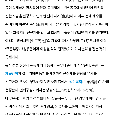
등이 상세하게 명시되어 있다. 동계첩에는 “본 동중에서 생년이 합일되는
길한 사람을 선정하여 일주일 전에 재계(齋戒)하고, 하루 전에 제수를
준비하여 이튿날 축시(丑時)에 제물을 차려놓고 행사한다”라고 기록되어
있다. 그렇지만 산신제를 앞두고 초상이나 출산이 있으면 제의를 연기한다.
이때는 ‘생삼사칠(生三死七)’의 원칙에 따라 ‘산부정(출산)’은 사흘 이상,
‘죽은부정(초상)’은 이레 이상을 각각 연기했다가 다시 날짜를 잡는 것이
통례이다.
유사 선정 산신제는 동계의 대동회의로부터 준비가 시작된다. 주민들은
가을걷이
가 갈무리되면 동계를 개최하여 산신제를 전담할 유사를
선출한다. 유사는 부정하지 않은 사람 중에서,
생기복덕
(生氣福德)을 가려
결정한다. 일제강점기까지는 상유사(上有司), 하유사(下有司),
나무유사를 한 명씩 선출했다. 단 상유사는 부득이한 경우가 아니면 안동
권씨 집안에서 맡는 것이 관례였고, 상유사를 보좌하는 하유사는 타성
(他姓) 중에서 선정했다. 반면에 땔나무와 심부름을 해 주는 나무유사는