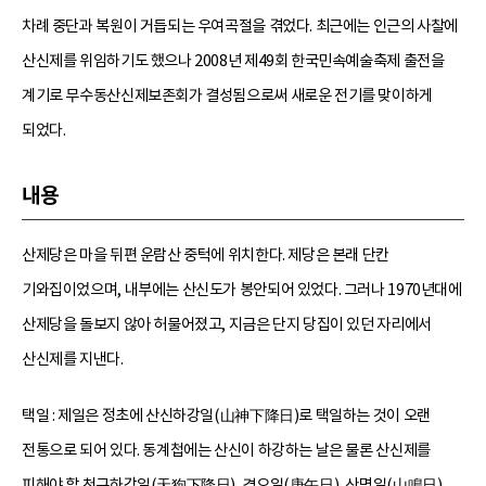
차례 중단과 복원이 거듭되는 우여곡절을 겪었다. 최근에는 인근의 사찰에
산신제를 위임하기도 했으나 2008년 제49회 한국민속예술축제 출전을
계기로 무수동산신제보존회가 결성됨으로써 새로운 전기를 맞이하게
되었다.
내용
산제당은 마을 뒤편 운람산 중턱에 위치한다. 제당은 본래 단칸
기와집이었으며, 내부에는 산신도가 봉안되어 있었다. 그러나 1970년대에
산제당을 돌보지 않아 허물어졌고, 지금은 단지 당집이 있던 자리에서
산신제를 지낸다.
택일 : 제일은 정초에 산신하강일(山神下降日)로 택일하는 것이 오랜
전통으로 되어 있다. 동계첩에는 산신이 하강하는 날은 물론 산신제를
피해야 할 천구하강일(天狗下降日), 경오일(庚午日), 산명일(山鳴日)