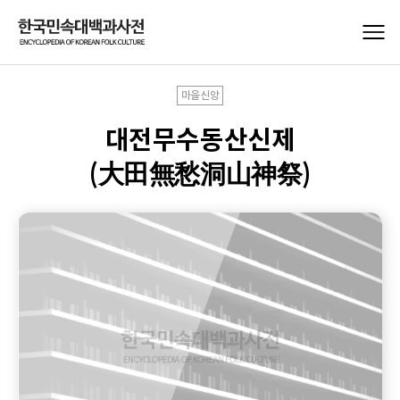
마을신앙
대전무수동산신제
(大田無愁洞山神祭)