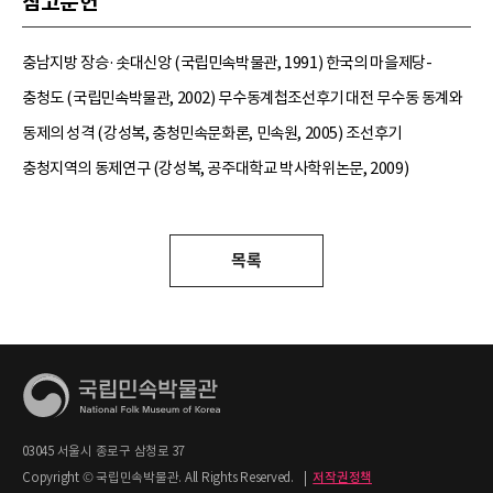
참고문헌
충남지방 장승·솟대신앙 (국립민속박물관, 1991) 한국의 마을제당-
충청도 (국립민속박물관, 2002) 무수동계첩조선후기 대전 무수동 동계와
동제의 성격 (강성복, 충청민속문화론, 민속원, 2005) 조선후기
충청지역의 동제연구 (강성복, 공주대학교 박사학위논문, 2009)
목록
03045 서울시 종로구 삼청로 37
Copyright © 국립민속박물관. All Rights Reserved.
|
저작권정책