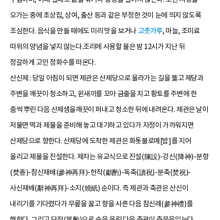
오가는 중에 초상집, 상여, 출산 등과 같은 부정한 것이 눈에 띄지 않도록
조심한다. 음식을 만들 때에도 미리 맛을 보거나
고춧가루
, 마늘, 조미료
따위의 양념을 넣지 않는다.조리에 사용할 물은 밤 12시가 지난 뒤
정갈하게 고인 정화수를 떠온다.
산신제 : 당일 아침이 되면 제관은 산제당으로 올라가는 길을 뚫고 제당과
주변을 깨끗이 청소하고, 왼새끼를 꼬아 금줄을 치고 황토를 주변에 한
줌씩 뿌린 다음 산제샘을깨끗이 퍼내고 청소한 뒤에 내려온다. 제관은 날이
저물면 떡과 제물을 준비해 놓고 대기하고 있다가 자정이 가까워지면
산제당으로 향한다. 산제당에 도착한 제관은 화톳불로메[밥]를 지어
올리고 제물을 진설한다. 제차는 유교식으로 진설(陳設)-강신(降神)-분향
(焚香)-참신재배(參神再拜)-헌작(獻酌)-독축(讀祝)-분축(焚祝)-
사신재배(辭神再拜)-소지(燒紙) 순이다. 즉 제관과 축관은 산신이
내리기를 기다렸다가 무릎을 꿇고 향을 사른 다음 참신례(參神禮)를
행한다. 그리고 단작(單酌)으로 술을 올린 다음 축관이 축문을읽는다.