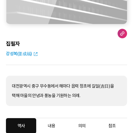
집필자
강성복(姜成福)
대전광역시 중구 무수동에서 해마다 음력 정초에 길일(吉日)을
택해 마을의 안녕과 풍농을 기원하는 의례.
역사
내용
의의
참조