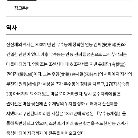
참고문헌
역사
산신제의 역사는 300여 년 전 무수동에 정착한 안동 권씨(安東 權氏)와
긴밀한 관련이 있다. 이후 무수동은 안동 권씨 집성촌으로 크게 부각되는
마을이 되었다. 입향조는 조선시대 때 호조판서를 지낸 유회당(有懷堂)
권이진(權以鎭)이다. 그는 우암(尤菴) 송시열(宋時烈)의 사위이자 자신의
부친인 권유(權惟)가 세상을 뜨자 무수동에 장례를 치르고, 1707년(숙종
33) 아버지의 묘소가 있는 마을로 이거하였다. 당시 풍수지리에 밝은
권이진은 마을 뒷산에 손수 제당의 위치를 정하고 해마다 산신제를
지냈다고 구전된다.이러한 사실은 1851년에 작성된 『무수동계첩』을
통해 뒷받침되고 있으며, 조선 후기 이래 줄곧 향론을 주도한 안동 권씨가
중심이 되어 지금까지 이 전통을 이어오고 있다.