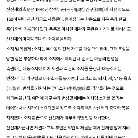
산신제의 축문은 1844년 삼수부군(三守府君) 권구(權耈)가 지은 것으로
160여 년이 지난 지금도 사용된다. 동계첩에는 한문으로 지은 축과 한글
축이 함께 기록되어 있다. 독축을 마치면 제관과 축관은 사신례로 재배하고
산신제의 마지막 절차인 소지를 올린다.
소지 및 유황제 : 소지는 무수동의 전체 가구를 대상으로 하며, 그해 초상을
당한 집은 부정하다 하여 소지에서 제외된다. 순서는 마을의 안녕을
축원하는 대동소지에 이어 제관과 축관의 소지를 올린다. 대동소지는
연장자부터 가구별로 대주소지를 불사른다. 그리고 소, 돼지, 개, 닭 등 육축
(六畜)의 번성을 기원하는 우마소지(牛馬燒紙)를 각각올리는 것으로
제의는 끝난다. 예전에 가구 수가 번성할 때에는 이처럼 소지를 올리는
데에만 서너 시간이 소요되었을 정도로 소지축원은 산신제의 중요한 몫을
차지했다. 소지를 끝으로 산신제가 마무리되면 일동 재배한다.
산신제가끝나면 제관과 그의 부인은 약간의 제물을 떼어 산제샘 앞에 차려
놓고 유황제(용왕제)를 지낸 다음 하산한다. 본래 산신제를 지낸 제물은