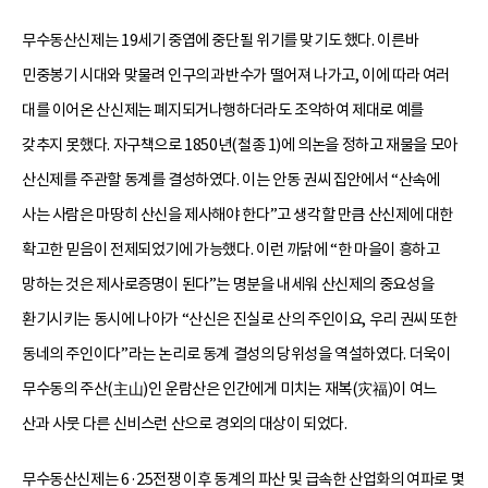
무수동산신제는 19세기 중엽에 중단될 위기를 맞기도 했다. 이른바
민중봉기 시대와 맞물려 인구의 과반수가 떨어져 나가고, 이에 따라 여러
대를 이어온 산신제는 폐지되거나행하더라도 조악하여 제대로 예를
갖추지 못했다. 자구책으로 1850년(철종 1)에 의논을 정하고 재물을 모아
산신제를 주관할 동계를 결성하였다. 이는 안동 권씨 집안에서 “산속에
사는 사람은 마땅히 산신을 제사해야 한다”고 생각할 만큼 산신제에 대한
확고한 믿음이 전제되었기에 가능했다. 이런 까닭에 “한 마을이 흥하고
망하는 것은 제사로증명이 된다”는 명분을 내세워 산신제의 중요성을
환기시키는 동시에 나아가 “산신은 진실로 산의 주인이요, 우리 권씨 또한
동네의 주인이다”라는 논리로 동계 결성의 당위성을 역설하였다. 더욱이
무수동의 주산(主山)인 운람산은 인간에게 미치는 재복(灾福)이 여느
산과 사뭇 다른 신비스런 산으로 경외의 대상이 되었다.
무수동산신제는 6·25전쟁 이후 동계의 파산 및 급속한 산업화의 여파로 몇