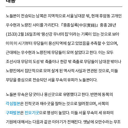
내용
노들본이 전승되는 남쪽은 지역적으로 서울 남대문 밖, 현재 후암동 고개인
우수현과 노량진 사이를 가리킨다.『중종실록(中宗實錄)』중종 28년
(1533) 2월 16일조에 ‘용산강 무녀의 집’이라는 기록이 있는 것으로 보아
이미 이 시기부터 무당들이 용산지역에 살고 있었음을 추측할 수 있으며,
근대에는 우수현과 노량진에 무당들이 모여 살았다고 한다. 이는 모두
조선시대 무당의 도성 밖 축출이나 한강 밖 축출로 무당들이 남대문 밖이나
노량진에서 집단적으로 모여 살게 된 역사적 사실과 연관된 것으로, 이들
무당을 중심으로 전승되던 서울 무속의 유파가 노들본이다.
노들본 무속은 당굿이나 용신굿으로 유명했다고 한다. 반면에 동쪽의
각심절본
은 진적굿과 재수굿을 잘하는 것으로 알려졌으며, 서쪽의
구파발본
은
진오기굿
으로 명성이 높았다. 이들 서울 무속의 세 유파의
기원에 대해서는 다음과 같은 이야기가 전해진다. 옛날에 오만수라는 무조