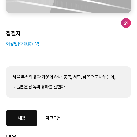
집필자
이용범(李龍範)
서울 무속의 유파 가운데 하나. 동쪽, 서쪽, 남쪽으로 나뉘는데,
노들본은 남쪽의 유파를 말한다.
내용
참고문헌