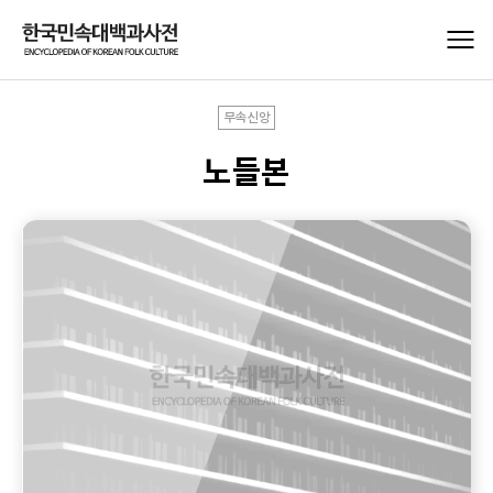
무속신앙
노들본