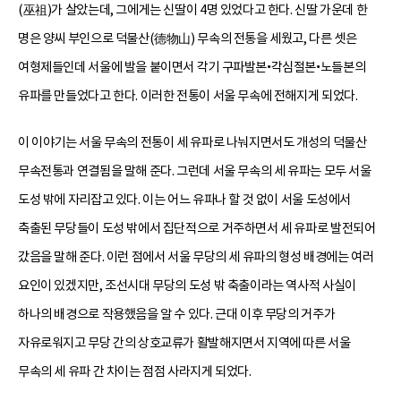
(巫祖)가 살았는데, 그에게는 신딸이 4명 있었다고 한다. 신딸 가운데 한
명은 양씨 부인으로 덕물산(德物山) 무속의 전통을 세웠고, 다른 셋은
여형제들인데 서울에 발을 붙이면서 각기 구파발본•각심절본•노들본의
유파를 만들었다고 한다. 이러한 전통이 서울 무속에 전해지게 되었다.
이 이야기는 서울 무속의 전통이 세 유파로 나눠지면서도 개성의 덕물산
무속전통과 연결됨을 말해 준다. 그런데 서울 무속의 세 유파는 모두 서울
도성 밖에 자리잡고 있다. 이는 어느 유파나 할 것 없이 서울 도성에서
축출된 무당들이 도성 밖에서 집단적으로 거주하면서 세 유파로 발전되어
갔음을 말해 준다. 이런 점에서 서울 무당의 세 유파의 형성 배경에는 여러
요인이 있겠지만, 조선시대 무당의 도성 밖 축출이라는 역사적 사실이
하나의 배경으로 작용했음을 알 수 있다. 근대 이후 무당의 거주가
자유로워지고 무당 간의 상호교류가 활발해지면서 지역에 따른 서울
무속의 세 유파 간 차이는 점점 사라지게 되었다.