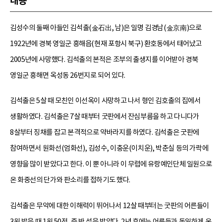
내용
김성수의 둘째 아들인 김석출(金石出, 남)은 일명 김경남(金京南)으로
1922년에 경북 영일군 흥해읍(현재 포항시 북구) 환호동에서 태어났고
2005년에 사망했다. 김석출의 본적은 조부의 출생지를 이어받아 경북
영일군 흥해면 옥성동 26번지로 되어 있다.
김석출은 5살 때 모친인 이선옥이 사망하고 나서 형인 김호출의 집에서
생활하였다. 김석출은 7살 때부터 굿판에서 잔심부름을 하고 다니다가
8살부터 징채를 잡고 본격적으로 약바라지를 하였다. 김석출은 굿판에
참여하면서 원화선(엄화선), 김성수, 이충운(이치운), 박춘실 등의 가락에
영향을 많이 받았다고 한다. 이 뿐 아니라 이 무렵에 유랑예인단체 일원으로
온 화중선의 단가와 판소리를 접하기도 했다.
김석출은 무악에 대한 이해력이 뛰어나서 12살 때부터는 굿판의 어른들이
3원 받을 때 1원 50전, 즉 반 섬을 받았다. 2년 후에는 어른들과 동일하게 온