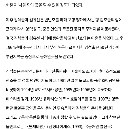
배운 지 넉 달 만에 굿을 할 수 있을 정도가 되었다.
이후 김석출과 김유선은 변난호를 피해 포항 청하에 사는 형 김호출의 집에
갔다가 다시 영덕 강구, 강릉 안인과 주문진 등지로 주거지를 이동하였다.
결국 김석출과 김유선 사이에 동완을 낳고 변난호와는 이혼을 하였다. 그 후
1964년에 주문진에서 다시 부산 해운대로 이사한 김석출은 50년 가까이
부산지역을 중심으로 동해안굿을 도맡았다.
김석출은 동해안굿뿐 아니라 전통연희나 예술에도 조예가 깊어 호적으로
산조를 분 정통 명인이기도 하다. 1982년 일본 도쿄국립극장 초청공연을
비롯하여 1994년 교토•오사카 공연, 1995년과 1996년에 요코하마
페스티벌 참가, 1996년 유라시안 에코스 호암아트홀 공연, 1997년 영국
런던 로열홀 공연을 통해 동해안 무속음악과 김석출의 존재를 알렸다.
그리고 굿음악 음반을 통해 대중과 접할 수 있는 길도 열었다. 그가 참여한
음반으로는 〈높새바람〉(삼성나이세스, 1993), 〈동해안 별신굿〉