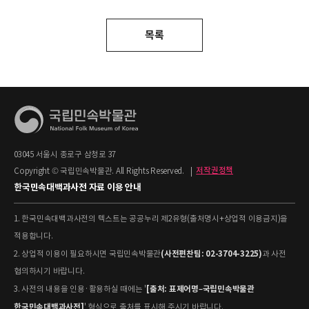
목록
03045 서울시 종로구 삼청로 37
Copyright © 국립민속박물관. All Rights Reserved.
|
저작권정책
한국민속대백과사전 자료 이용 안내
1. 한국민속대백과사전의 텍스트는 공공누리 제2유형(출처명시+상업적 이용금지)을
적용합니다.
(사전편찬팀: 02-3704-3225)
2. 상업적 이용이 필요하시면 국립민속박물관
과 사전
협의하시기 바랍니다.
[출처: 표제어명–국립민속박물관
3. 사전의 내용을 인용·활용하실 때에는 '
한국민속대백과사전]
' 형식으로 출처를 표시해 주시기 바랍니다.