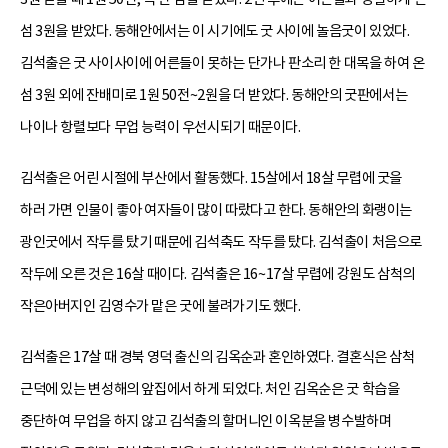
섬 3원을 받았다. 동해안에서는 이 시기에도 굿 사이에 놀음굿이 있었다.
김석출은 굿 사이사이에 어른들이 못하는 단가나 판소리 한 대목을 하여 온
섬 3원 외에 잔배미로 1원 50전~2원을 더 받았다. 동해안의 굿판에서는
나이나 항렬보다 무업 능력이 우선시되기 때문이다.
김석출은 어린 시절에 부산에서 활동했다. 15살에서 18살 무렵에 굿을
하러 가면 인물이 좋아 여자들이 많이 따랐다고 한다. 동해안의 화랭이는
광인굿에서 작두를 탔기 때문에 김석축도 작두를 탔다. 김석출이 처음으로
작두에 오른 것은 16살 때이다. 김석출은 16~17살 무렵에 강원도 삼척의
작은아버지인 김영수가 맡은 굿에 불려가기도 했다.
김석출은 17살 때 경북 영덕 출신의 김옥순과 혼인하였다. 결혼식은 삼척
근덕에 있는 변성해의 앞집에서 하게 되었다. 처인 김옥순은 굿 학습을
중단하여 무업을 하지 않고 김석출의 할머니인 이옥분을 병수발하며