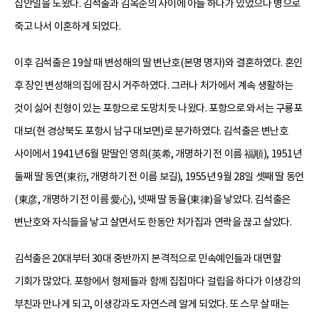
집안일을 도왔다. 김석출과 김옥순의 사이에 아들 하나가 있었으나 병으로
죽고 나서 이혼하게 되었다.
이후 김석출은 19살 때 변성해의 딸 변난호(본명 명자)와 결혼하였다. 혼인
후 장인 변성해의 집에 잠시 거주하였다. 그러나 처가에서 계속 생활하는
것이 싫어 친형이 있는 포항으로 도망치듯 나왔다. 포항으로 와서는 구룡포
대보(현 경상북도 포항시 남구 대보면)로 분가하였다. 김석출은 변난호
사이에서 1941년 6월 맏딸인 영희(英希, 개명하기 전 이름 福順), 1951년
둘째 딸 동연(東衍, 개명하기 전 이름 보길), 1955년 9월 28일 셋째 딸 동언
(東彦, 개명하기 전 이름 愛心), 넷째 딸 동율(東律)을 낳았다. 김석출은
변난호와 자식들을 낳고 살면서도 한동안 처가집과 연락을 끊고 살았다.
김석출은 20대부터 30대 중반까지 본격적으로 민속예인들과 대면할
기회가 많았다. 포항에서 형제들과 함께 집집마다 걸립을 하다가 이생강의
부친과 만나게 되고, 이생강과도 자연스레 알게 되었다. 또 스무 살 때는