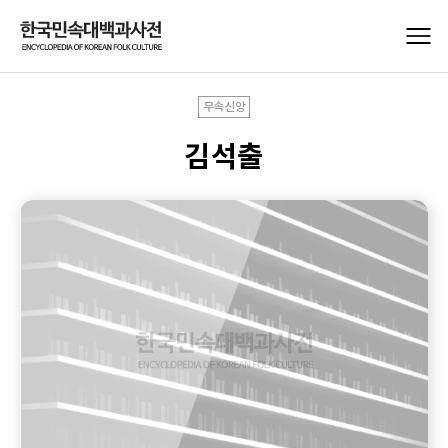
무속신앙
김석출