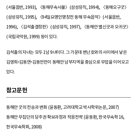
(서울음반, 1993), 〈동해무속사물〉(삼성뮤직, 1994), 〈동해오구굿〉
(삼성뮤직, 1995), 〈94일요명인명창전 동해 무속음악〉(서울음반,
1996), 〈김석출결정판〉(삼성뮤직, 1997), 〈동해안 별신굿과 오귀굿〉
(국립국악원, 1999) 등이 있다.
김석출의 자녀는 모두 1남 9녀이다. 그 가운데 변난호와의 사이에서 낳은
김영희•김동연•김동언만이 동해안 남부지역을 중심으로 무업을 이어오고
있다.
참고문헌
동해안 굿의 전승과 변화 (윤동환, 고려대학교 박사학위논문, 2007)
동해안 무집단의 당주권 확보과정과 적응전략 (윤동환, 한국무속학 16,
한국무속학회, 2008)