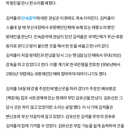
박동진을 만나 판소리를 배웠다.
김석출의
민속음악
에 대한 관심은 이후에도 계속 이어진다. 김석출이
스물네 살 때 부산극장에서 유랑예인단체에 속해 있는 태평소의 명인
방태진을 만난다. 민속음악에 관심이 있던 김석출은 국악단체가 부산•포항
등지로 온다고 방이 붙으면 굿을 해서 번 돈을 싸들고 만나러 갔다.
김석출이 처음 방태진과 만났을 당시 그는 햇님달님 단체에서 무대(의상)
감독을 하고 있었다고 한다. 이를 계기로 한국전쟁을 전후한 1950년에서
1955년 무렵에는 유랑예인단체에 참여하여 따라다니기도 했다.
김석출 34살 때 강릉 주문진에 별신굿을 하러 갔다가 주문진 째보영감
(백창옥) 집과 사돈관계에 있는 현재의 부인 김유선을 만났다. 김유선은 그
당시 굿은 하지 않고 있었지만 소리는 곧잘 했다. 이 시기에 김석출은
변난호와 부산 자갈치에 살고 있었다. 김유선은 김석출 부부의 권유로
김석출의 집에 기거할 수 있었다. 김유선은 무업 기능을 쉽게 습득하여 굿을