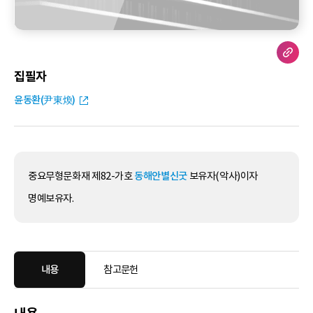
집필자
윤동환(尹東煥)
중요무형문화재 제82-가호
동해안별신굿
보유자(악사)이자
명예보유자.
내용
참고문헌