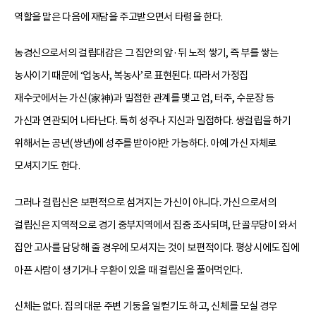
역할을 맡은 다음에 재담을 주고받으면서 타령을 한다.
농경신으로서의 걸립대감은 그 집안의 앞·뒤 노적 쌓기, 즉 부를 쌓는
농사이기 때문에 ‘업농사, 복농사’로 표현된다. 따라서 가정집
재수굿에서는 가신(家神)과 밀접한 관계를 맺고 업, 터주, 수문장 등
가신과 연관되어 나타난다. 특히 성주나 지신과 밀접하다. 쌍걸립을 하기
위해서는 공년(쌍년)에 성주를 받아야만 가능하다. 아예 가신 자체로
모셔지기도 한다.
그러나 걸립신은 보편적으로 섬겨지는 가신이 아니다. 가신으로서의
걸립신은 지역적으로 경기 중부지역에서 집중 조사되며, 단골무당이 와서
집안 고사를 담당해 줄 경우에 모셔지는 것이 보편적이다. 평상시에도 집에
아픈 사람이 생기거나 우환이 있을 때 걸립신을 풀어먹인다.
신체는 없다. 집의 대문 주변 기둥을 일컫기도 하고, 신체를 모실 경우