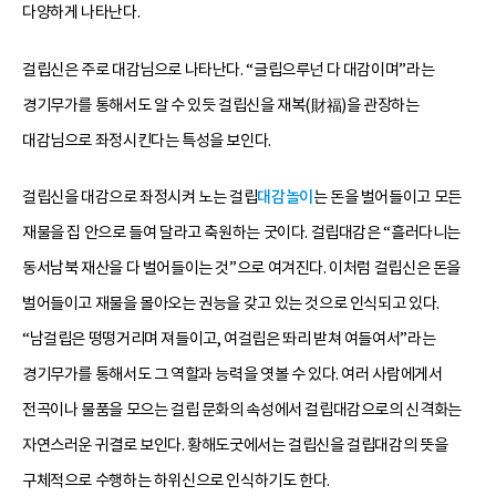
다양하게 나타난다.
걸립신은 주로 대감님으로 나타난다. “글립으루넌 다 대감이며”라는
경기무가를 통해서도 알 수 있듯 걸립신을 재복(財福)을 관장하는
대감님으로 좌정시킨다는 특성을 보인다.
걸립신을 대감으로 좌정시켜 노는 걸립
대감놀이
는 돈을 벌어들이고 모든
재물을 집 안으로 들여 달라고 축원하는 굿이다. 걸립대감은 “흘러다니는
동서남북 재산을 다 벌어들이는 것”으로 여겨진다. 이처럼 걸립신은 돈을
벌어들이고 재물을 몰아오는 권능을 갖고 있는 것으로 인식되고 있다.
“남걸립은 떵떵거리며 져들이고, 여걸립은 똬리 받쳐 여들여서”라는
경기무가를 통해서도 그 역할과 능력을 엿볼 수 있다. 여러 사람에게서
전곡이나 물품을 모으는 걸립 문화의 속성에서 걸립대감으로의 신격화는
자연스러운 귀결로 보인다. 황해도굿에서는 걸립신을 걸립대감의 뜻을
구체적으로 수행하는 하위신으로 인식하기도 한다.