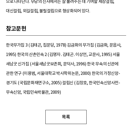
으로 나타난다. 무당의 신사에서는 잘 불려주는 데 기여할 제장걸립,
대신걸립, 외길걸립, 불릴걸립으로 형상화되어 있다.
참고문헌
한국무가집 3 (김태곤, 집문당, 1978) 김금화의 무가집 (김금화, 문음사,
1995) 한국의 산촌민속 2 (김명자․김태곤․이상언, 교문사, 1995) 서울
새남굿 신가집 (서울새남굿보존회, 문덕사, 1996) 한국 무속의 신관에
관한 연구 (이용범, 서울대학교 박사학위논문, 2000) 한국의 가정신앙-
경기도 (국립문화재연구소, 2005) 걸립신 (김창호, 한국민속신앙사전-
무속신앙, 국립민속박물관, 2009)
목록