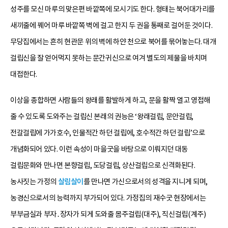
성주를 모신 마루의 맞은편 바깥쪽에 모시기도 한다. 형태는 북어대가리를
새끼줄에 꿰어 마루 바깥쪽 벽에 걸고 한지 두 권을 통째로 걸어둔 것이다.
무당집에서는 흔히 현관문 위의 벽에 하얀 천으로 북어를 묶어놓는다. 대개
걸립신을 잘 얻어먹지 못하는 문간귀신으로 여겨 별도의 제물을 바치며
대접한다.
이상을 종합하면 사람들의 왕래를 활발하게 하고, 문을 활짝 열고 영접해
줄 수 있도록 도와주는 걸립신 본래의 권능은 ‘왕래걸립, 문안걸립,
전갈걸립에 가가호수, 인물적간 하던 걸립에, 호수적간 하던 걸립’으로
개념화되어 있다. 이런 속성이 마을굿을 바탕으로 이뤄지던 대동
걸립문화와 만나면 본향걸립, 도당걸립, 상산걸립으로 신격화된다.
농사짓는 가정의
살림살이
를 만나면 가신으로서의 성격을 지니게 되며,
농경신으로서의 능력까지 부가되어 있다. 가정집의 재수굿 현장에서는
부부금실과 부자․장자가 되게 도와줄 몸주걸립(대주), 직신걸립(계주)