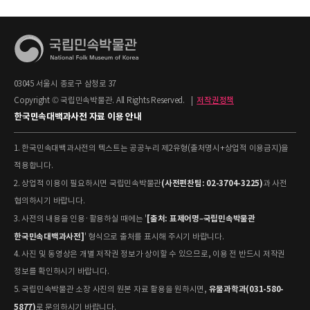
03045 서울시 종로구 삼청로 37
Copyright © 국립민속박물관. All Rights Reserved.
|
저작권정책
한국민속대백과사전 자료 이용 안내
1. 한국민속대백과사전의 텍스트는 공공누리 제2유형(출처명시+상업적 이용금지)을
적용합니다.
(사전편찬팀: 02-3704-3225)
2. 상업적 이용이 필요하시면 국립민속박물관
과 사전
협의하시기 바랍니다.
[출처: 표제어명–국립민속박물관
3. 사전의 내용을 인용·활용하실 때에는 '
한국민속대백과사전]
' 형식으로 출처를 표시해 주시기 바랍니다.
4. 사진 및 동영상은 개별 저작권 정보가 상이할 수 있으므로, 이용 전 반드시 저작권
정보를 확인하시기 바랍니다.
유물과학과(031-580-
5. 국립민속박물관 소장 사진의 원본 자료 활용을 원하시면,
5877)
로 문의하시기 바랍니다.