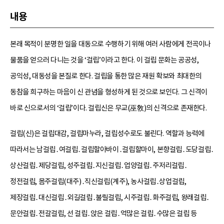
내용
본래 목적이 분명한 일을 대동으로 수행하기 위해 여러 사람에게 전곡이나
물품을 얻으러 다니는 것을 ‘걸립’이라고 한다. 이 걸립 문화는 공공성,
공익성, 대동성을 본질로 한다. 걸립을 통한 많은 재원 확보와 최대한의
동참을 희구하는 마음이 신 관념을 형성하게 된 것으로 보인다. 그 신격이
바로 신으로서의 ‘걸립’이다. 걸립신은 무교(巫敎)의 신격으로 존재한다.
걸립(신)은 걸립대감, 걸립마누라, 걸립성수로도 불린다. 역할과 능력에
따라서는 남걸립․여걸립․걸립할아바이․걸립할마이, 본향걸립․도당걸립․
상산걸립․제당걸립, 성주걸립․지신걸립․업양걸립․주저리걸립․
정전걸립, 몸주걸립(대주)․직신걸립(계주), 농사걸립․상업걸립,
제장걸립․대신걸립․외길걸립․불릴걸립, 시주걸립․화주걸립, 왕래걸립․
문안걸립․전갈걸립, 선 걸립․앉은 걸립․억많은 걸립․수많은 걸립 등