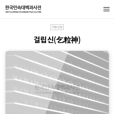
가정신앙
걸립신(乞粒神)