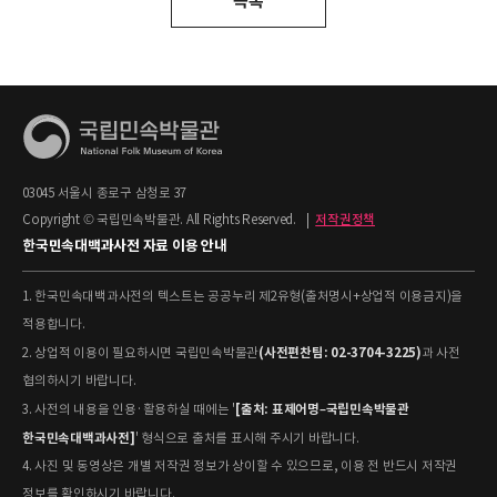
목록
03045 서울시 종로구 삼청로 37
Copyright © 국립민속박물관. All Rights Reserved.
|
저작권정책
한국민속대백과사전 자료 이용 안내
1. 한국민속대백과사전의 텍스트는 공공누리 제2유형(출처명시+상업적 이용금지)을
적용합니다.
(사전편찬팀: 02-3704-3225)
2. 상업적 이용이 필요하시면 국립민속박물관
과 사전
협의하시기 바랍니다.
[출처: 표제어명–국립민속박물관
3. 사전의 내용을 인용·활용하실 때에는 '
한국민속대백과사전]
' 형식으로 출처를 표시해 주시기 바랍니다.
4. 사진 및 동영상은 개별 저작권 정보가 상이할 수 있으므로, 이용 전 반드시 저작권
정보를 확인하시기 바랍니다.