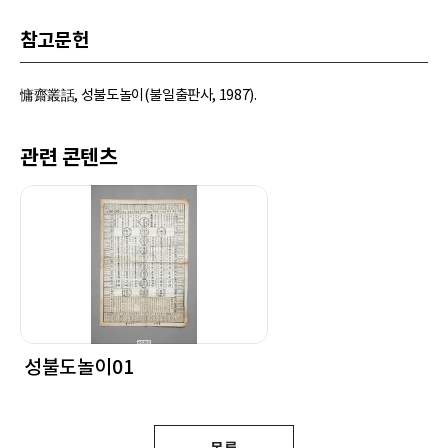
참고문헌
慵齋叢話, 성불도놀이(불일출판사, 1987).
관련 콘텐츠
성불도놀이01