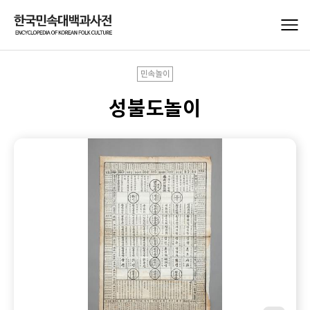
민속놀이
성불도놀이