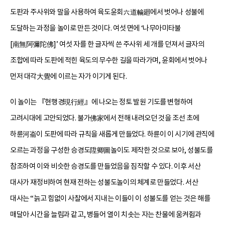
도판과 주사위와 말을 사용하여 육도윤회六道輪廻에서 벗어나 성불에
도달하는 과정을 놀이로 만든 것이다. 여섯 면에 ‘나무아미타불
[南無阿彌陀佛]’ 여섯 자를 한 글자씩 쓴 주사위 세 개를 던져서 글자의
조합에 따라 도판에 적힌 육도의 무수한 길을 따라가며, 윤회에서 벗어나
먼저 대각大覺에 이르는 자가 이기게 된다.
이 놀이는 『현행경現行經』에 나오는 정토 발원 기도를 변형하여
고려시대에 고안되었다. 불가佛家에서 전해 내려오던 것을 조선 초에
하륜河崙이 도판에 따라 규칙을 새롭게 만들었다. 하륜이 이 시기에 관직에
오르는 과정을 구성한 승경도陞卿圖놀이도 제작한 것으로 보아, 성불도를
참조하여 이와 비슷한 승경도를 만들었음을 짐작할 수 있다. 이후 서산
대사가 재정비하여 현재 전하는 성불도놀이의 체계로 만들었다. 서산
대사는 “늙고 힘없이 사찰에서 지내는 이들이 이 성불도를 얻는 것은 해를
매달아 시간을 늘림과 같고, 병들어 열이 치솟는 자는 찬물에 움켜쥠과