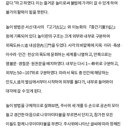
같다.”라고 하였다. 이는 즐거운 놀이로써 불법에 가까이 갈 수 있게 하여
불가의 활력이 됨을 뜻한다.
놀이 방법은 서산 대사의 『고기古記』와 이능화의 『중간기重刊記』
등에 기록되어 있다. 놀이판의 구조는 크게 외부와 내부로 구분하여
외육도外六道 내삼문內三門을 두었다. 사각의 바깥쪽에 지옥·아귀·축생·
아수라·인간·천상의 육도에 윤회하는 세계를 나열하고, 안쪽으로는
염불문·경절문·원돈문을 배치하였다. 내부는 다시 1∼49위로 구분하고,
외부는 50∼107위로 구분하였다. 따라서 육도 중 인간에 해당하는
인도人道의 발심에서부터 시작하여 외부를 돌다가, 내부로 들어와야
대각에 갈 수 있게 된다.
놀이 방법을 구체적으로 살펴보면, 주사위 세 개를 두 손으로 공손히 모아
들고 경건한 마음으로 나무아미타불을 부르면서 던지고, 참가한 모든
이들도 함께 나무아미타불을 부른다. 주사위에 나타난 글씨에 따라 정해진