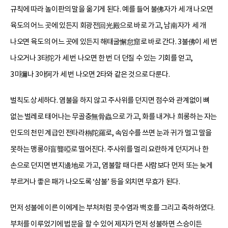
규칙에 따라 놀이판의 말을 옮기게 된다. 예를 들어 불佛자가 세 개 나오면
육도의 어느 곳에 있든지 회광전回光殿으로 바로 가고, 남南자가 세 개
나오면 육도의 어느 곳에 있든지 해태굴懈怠窟로 바로 간다. 3불佛이 세 번
나오거나 3타陀가 세 번 나오면 한 번 더 던질 수 있는 기회를 얻고,
3미彌나 3아阿가 세 번 나오면 2타와 같은 것으로 다룬다.
벌칙도 상세하다. 염불을 하지 않고 주사위를 던지면 점수와 관계없이 뼈
없는 벌레로 태어나는 무골충無骨蟲으로 가고, 화를 내거나 희롱하는 자는
인도의 천민 계급인 전타라栴陀羅로, 속임수를 쓰면 눈과 귀가 멀고 말을
못하는 맹롱아盲聾啞로 떨어진다. 주사위를 멀리 요란하게 던지거나 한
손으로 던지면 변지邊地로 가고, 염불할 때 다른 사람보다 먼저 또는 늦게
부르거나 좋은 패가 나오도록 ‘삼불’ 등을 외치면 무효가 된다.
먼저 성불에 이른 이에게는 부처처럼 콧수염과 백호를 그리고 축하하였다.
부처를 이루었기에 법문을 할 수 있어 제자가 먼저 성불하면 스승이든