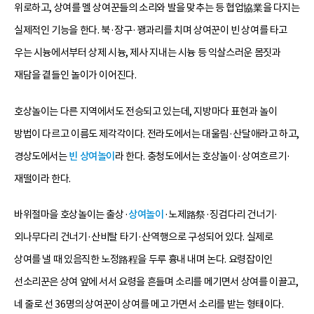
위로하고, 상여를 멜 상여꾼들의 소리와 발을 맞추는 등 협업協業을 다지는
실제적인 기능을 한다. 북·장구·꽹과리를 치며 상여꾼이 빈 상여를 타고
우는 시늉에서부터 상제 시늉, 제사 지내는 시늉 등 익살스러운 몸짓과
재담을 곁들인 놀이가 이어진다.
호상놀이는 다른 지역에서도 전승되고 있는데, 지방마다 표현과 놀이
방법이 다르고 이름도 제각각이다. 전라도에서는 대울림·산달애라고 하고,
경상도에서는
빈 상여놀이
라 한다. 충청도에서는 호상놀이·상여흐르기·
재떨이라 한다.
바위절마을 호상놀이는 출상·
상여놀이
·노제路祭·징검다리 건너기·
외나무다리 건너기·산비탈 타기·산역행으로 구성되어 있다. 실제로
상여를 낼 때 있음직한 노정路程을 두루 흉내 내며 논다. 요령잡이인
선소리꾼은 상여 앞에 서서 요령을 흔들며 소리를 메기면서 상여를 이끌고,
네 줄로 선 36명의 상여꾼이 상여를 메고 가면서 소리를 받는 형태이다.