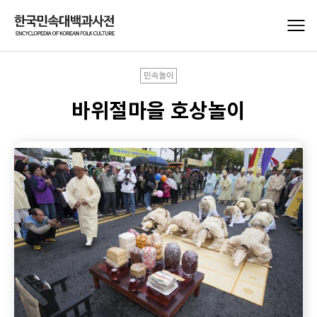
민속놀이
바위절마을 호상놀이