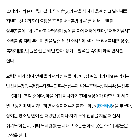
놀이의 개략은 다음과 같다. 망인亡人의 관을 상여에 옮겨 싣고 발인제를
지낸다. 선소리꾼이 요령을 흔들면서 “곤방네∼”를 세 번 부르면
상두꾼들이 “네∼” 하고 대답하며 상여를 들어 어깨에 멘다. “어러기넘차”
소리를 몇 차례 부르며 발을 맞춘 뒤 선소리꾼이 <마모소리>를 내면 상주,
복재기[服人]들은 절을 세 번 한다. 상여도 앞쪽을 숙이며 하직 인사를
한다.
요령잡이가 상여 앞에 올라서서 상여를 이끈다. 상여놀이의 대열은 악사─
방상시─명정─만장─지전─공포─불삽─지초연─혼백─상여─운삽─상주
─복재기─조객 순이다. 마을 어귀를 나가기 전에 쌍상여가 마주 보며 서로
밀고 당기며 맴돌기도 하면서 상여어루기를 하는데, <
방아타령
>을 부른다.
상여는 평소 망인이 잘 다녔던 곳이나 자기 소유 전답을 지날 때 잠시
쉬기도 하는데, 이때 노제路祭를 지내고 조문을 하지 못한 조객弔客들은
문상을 한다.