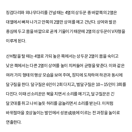
징검다리와 외나무다리를 건널 때는 4열의 상두꾼 중 바깥쪽의 2열은
대열에서 빠져 나가고 안쪽의 2열만 상여를 메고 건넌다. 상여와 발은
중심에 두고 몸을 바깥으로 곧게 기울이기 때문에 2열의 상두꾼이 V자형을
이루게 된다.
산비탈을 탈 때는 4열로 가되 높은 쪽에서는 상두꾼 2열이 몸을 숙이고
낮은 쪽에서는 다른 2열이 상여를 높이 치켜들어 균형을 맞춘다. 이와 같은
여러 가지 형태의 행상 모습을 보여 주며, 장지에 도착하여 하관과 동시에
달구질을 한다. 달구질은 6인이 2회 다지고, 벌달구질은 10∼15인이 3회를
다진다. 이때 선소리꾼은 북을 치면서 소리를 메기고, 달구질꾼은 긴
달굿대를 쥐고 나비 놀듯 허리를 굽놀리면서 소리를 받는다. 이처럼
바위절마을 호상놀이는 발인에서 성분成墳에 이르는 전 과정을 놀이로
연출한다.