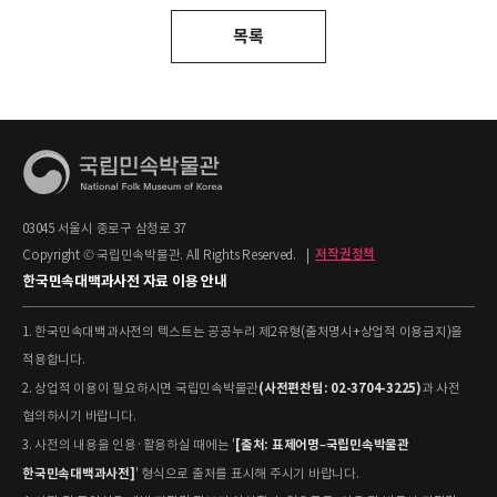
목록
03045 서울시 종로구 삼청로 37
Copyright © 국립민속박물관. All Rights Reserved.
|
저작권정책
한국민속대백과사전 자료 이용 안내
1. 한국민속대백과사전의 텍스트는 공공누리 제2유형(출처명시+상업적 이용금지)을
적용합니다.
(사전편찬팀: 02-3704-3225)
2. 상업적 이용이 필요하시면 국립민속박물관
과 사전
협의하시기 바랍니다.
[출처: 표제어명–국립민속박물관
3. 사전의 내용을 인용·활용하실 때에는 '
한국민속대백과사전]
' 형식으로 출처를 표시해 주시기 바랍니다.