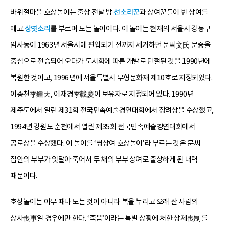
바위절마을 호상놀이는 출상 전날 밤
선소리꾼
과 상여꾼들이 빈 상여를
메고
상엿소리
를 부르며 노는 놀이이다. 이 놀이는 현재의 서울시 강동구
암사동이 1963년 서울시에 편입되기 전까지 세거하던 문씨文氏 문중을
중심으로 전승되어 오다가 도시화에 따른 개발로 단절된 것을 1990년에
복원한 것이고, 1996년에 서울특별시 무형문화재 제10호로 지정되었다.
이종천李鍾天, 이재경李載慶이 보유자로 지정되어 있다. 1990년
제주도에서 열린 제31회 전국민속예술경연대회에서 장려상을 수상했고,
1994년 강원도 춘천에서 열린 제35회 전국민속예술경연대회에서
공로상을 수상했다. 이 놀이를 ‘쌍상여 호상놀이’라 부르는 것은 문씨
집안의 부부가 잇달아 죽어서 두 채의 부부 상여로 출상하게 된 내력
때문이다.
호상놀이는 아무 때나 노는 것이 아니라 복을 누리고 오래 산 사람의
상사喪事일 경우에만 한다. ‘죽음’이라는 특별 상황에 처한 상제喪制를