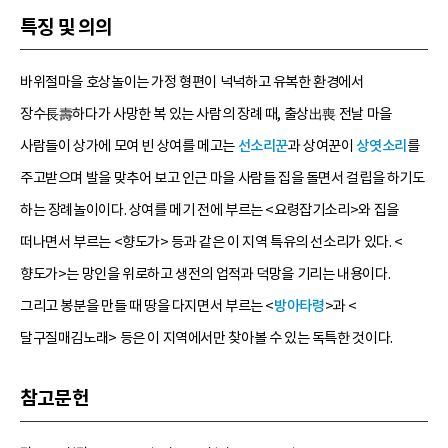
특징 및 의의
바위절마을 호상놀이는 가정 형편이 넉넉하고 유복한 환경에서
장수長壽하다가 사망한 복 있는 사람의 장례 때, 출상出喪 전날 마을
사람들이 상가에 모여 빈 상여를 메고는
선소리꾼
과 상여꾼이
상엿소리
를
주고받으며 발을 맞추어 보고 인근 마을 사람들 집을 돌면서 걸립을 하기도
하는 장례놀이이다. 상여를 메기 전에 부르는 <요령잡기소리>와 집을
떠나면서 부르는 <향도가> 등과 같은 이 지역 특유의 선소리가 있다. <
향도가>는 망인을 위로하고 생전의 업적과 덕망을 기리는 내용이다.
그리고 봉분을 만들 때 땅을 다지면서 부르는 <
방아타령
>과 <
달구질매김노래> 등은 이 지역에서만 찾아볼 수 있는 독특한 것이다.
참고문헌