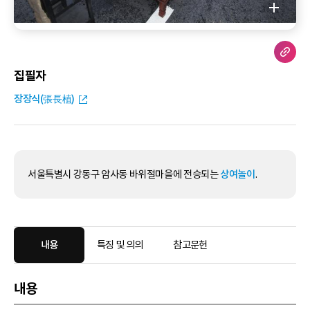
집필자
장장식(張長植)
서울특별시 강동구 암사동 바위절마을에 전승되는
상여놀이
.
내용
특징 및 의의
참고문헌
내용