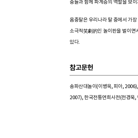
중들과 함께 파계승의 역할을 보이
옴중탈은 우리나라 탈 중에서 가장
소극적笑劇的인 놀이판을 벌이면서 딱
있다.
참고문헌
송파산대놀이(이병옥, 피아, 2006
2007), 한국전통연희사전(전경욱, 민