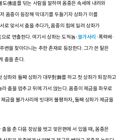
 불도佛道를 닦는 사람을 말하며 옴중은 속세에 내려와
 먼저 옴중이 등장해 막대기를 두들기자 상좌가 이를
 서로 맞서서 춤을 추다가, 옴중의 힘에 밀려 상좌가
으로 연출한다. 여기서 상좌는 도적놈·
불가사리
·폭력배·
 주변을 찾아다니는 추한 존재로 등장한다. 그가 쓴 탈은
 춤을 춘다.
 첫 상좌와 둘째 상좌가 대무對舞를 하고 첫 상좌가 퇴장하고
놀라 춤을 멈추고 뒤에 가서 앉는다. 옴중이 제금을 좌우로
진 제금을 불가사리에 빗대어 불평하자, 둘째 상좌가 제금을
 춤을 춘 다음 장삼을 벗고 맞은편에 서 있을 때, 옴중은