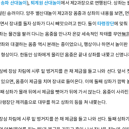
와
송파 산대놀이
),
퇴계원 산대놀이
에서 제2과장으로 연행된다. 상좌는
걸린 승려이다. 양주 별산대놀이 제2과장 옴중과 상좌의 내용을 보면,
면서 장내를 돌자 상좌가 다시 빼앗으려고 한다. 둘이
타령장단
에 맞춰
좌는 물건을 팔러 다니는 옴중을 만나자 온갖 세속적인 작태를 무언無言
상좌와 대결하는 옴중 역시 본래는 중이었으나, 행상이나 하면서 놀이판
 형상이다. 한동안 상좌에게 몰리던 옴중은 끝내 상좌를 내쫓고 신명나게
베 장삼 차림에 시루 밑 벙거지를 쓴 채 제금을 들고 나와 선다. 앞서
 있으면, 옴중이 제금을 치며 장내로 들어온다. 이에 둘째 상좌가 깜짝 
째 상좌가 몰래 뒤에서 제금을 뺏어가 뒤에 가서 앉는다. 옴중이 사라
 타령장단 깨끼춤으로 대무를 하고 상좌의 등을 쳐 내쫓는다.
삼 차림에 시루 밑 벙거지를 쓴 채 제금을 들고 나와 선다. 둘째 상좌가