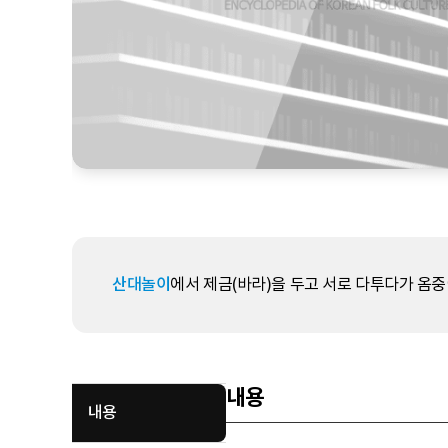
산대놀이
에서 제금(바라)을 두고 서로 다투다가 옴중
내용
내용