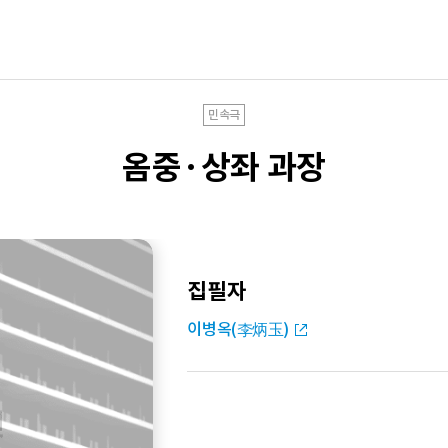
민속극
옴중·상좌 과장
집필자
이병옥(李炳玉)