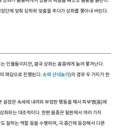
때 상좌가 옴중에게서 양봉과 제금을 빼앗고 옴중을 놀린다.
령장단에 맞춰 상좌와 맞춤을 추다가 상좌를 쫓아내 버린다.
는 인물들이지만, 결국 상좌는 옴중에게 눌려 쫓겨난다.
중의 재담으로 진행된다.
송파 산대놀이
)의 경우 두 가지가 한
분 설정은 속세에 내려와 부정한 행동을 해서 피부병(옴)에
 상좌와는 대조적이다. 한편 옴중은 탈판에서 여러 가지
담도 잘하는 역할 등을 수행하며, 극 중간에 등장해서 다른