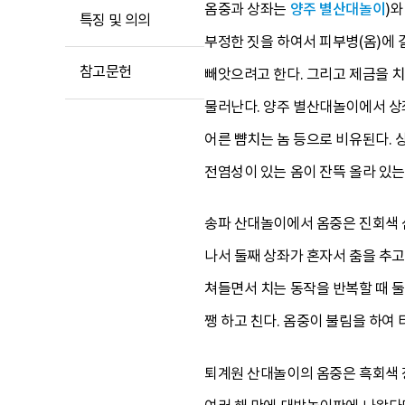
옴중과 상좌는
양주 별산대놀이
)
특징 및 의의
부정한 짓을 하여서 피부병(옴)에 
참고문헌
빼앗으려고 한다. 그리고 제금을 치
물러난다. 양주 별산대놀이에서 상
어른 뺨치는 놈 등으로 비유된다. 
전염성이 있는 옴이 잔뜩 올라 있는
송파 산대놀이에서 옴중은 진회색 삼
나서 둘째 상좌가 혼자서 춤을 추고
쳐들면서 치는 동작을 반복할 때 둘
쨍 하고 친다. 옴중이 불림을 하여
퇴계원 산대놀이의 옴중은 흑회색 장