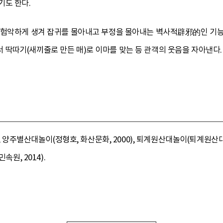
기도 한다.
 험악하게 생겨 잡귀를 몰아내고 부정을 몰아내는 벽사적辟邪的인 기능
따기(새끼줄로 만든 매)로 이마를 맞는 등 관객의 웃음을 자아낸다. 이는
), 양주별산대놀이(정형호, 화산문화, 2000), 퇴계원산대놀이(퇴계원산대
속원, 2014).