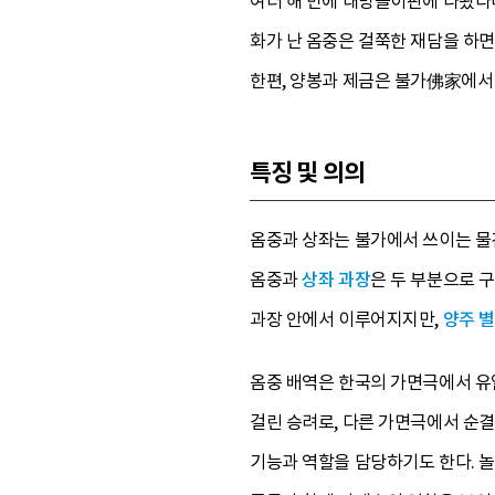
여러 해 만에 대방놀이판에 나왔다며
화가 난 옴중은 걸쭉한 재담을 하면
한편, 양봉과 제금은 불가佛家에서 
특징 및 의의
옴중과 상좌는 불가에서 쓰이는 물
옴중과
상좌 과장
은 두 부분으로 
과장 안에서 이루어지지만,
양주 
옴중 배역은 한국의 가면극에서 유
걸린 승려로, 다른 가면극에서 순결
기능과 역할을 담당하기도 한다. 놀