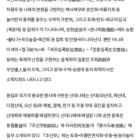
처용무 등 나례의 본령을 구현하는 벽사제무와 호인희•어룡지희 등
놀이판의 흥취를 돋우는 오락적 가면희, 그리고 토화•탄도•화교의 답교
(죽광대) 등 잡희가 각기 나타나며, 성현成俔의 <관나희觀儺戲>에도 농환
•줄타기•꼭두놀음•죽간희 등 잡희 및 인형극이 나타난다. 뿐만 아니라
이색의 <절구絶句>와 『세조실록世祖實錄』•『문종실록文宗實錄』
등에는 축제적 난장을 구현하는 골계희의 일종인 조희調戲와
우인優人들의 우희, 그리고 광대•수척•승광대 등의 희학지사인
소학지희도 나타나고 있다.
왕실과 국가의 중요한 행사에 수반된 산대나례는 산대(대산대, 예산대,
다정산대, 오산 등)와 채붕, 결채, 헌가 등 각종 무대 공간을 설치하고
산대희와 채붕희를 배설하였다. 산대나례에 배설된 나희 공연 종목은
동월董越의 『조선부朝鮮賦』와 아극돈阿克敦의 『봉사도奉使圖』에
일부 소개되어 있다. 『조선부』에는 토화•어룡만연지희•무동•원숭이놀이