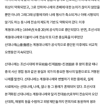
위상이 약화되었고, 그로 인하여 나례의 존폐에 대한 논의가 끊이지 않았을
뿐만 아니라 그때그때 상황에 따라 나례 행사가 축소되거나 아예 시행되지
않기도 하는 등 나례 전승의 제도적 기반도 약화되어 갔다. 이후
계동대나례는 1694년(숙종 20)에 공식적으로 중단되었다. 반면, 조선시대
계동대나례와 더불어 나례 전승의 또 다른 중심축을 이루었던
산대나례山臺儺禮는 계동대나례가 공식적으로 중단된 이후에도 비교적
오랫동안 지속되었다.
산대나례는 조선시대에 부묘祔廟•친제親祭•친경親耕 후 왕의 환궁 때나
중국 사신 영접 등과 같은 왕실과 국가의 중요한 행사의 일환으로도 거행된
나례를 말한다. 산대나례는 계동대나례와 변별하기 위한 용례로, 실제
사료에서는 산대나례, 나례, 설나 등 그 용례가 혼재되어 있다. 조선시대
본격화된 산대나례는 계동대나례와 달리 전대前代로부터 전승되어 오던
산대희, 채붕희 등을 수렴하고 외방재인들까지 연희자로 동원하여 왕과