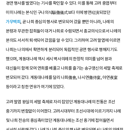
경연 행사를 벌였다는 기사를 확인할 수 있다. 이를 통해 고려 중엽부터
이미 나례는 본식인 구나의식驅儺儀式보다 이에 병연竝演되었던
가무백희
, 곧 나희 중심의 행사로 변모되어 갔을 뿐만 아니라, 나례의
본령과 무관한 잡희들이 대거 나희로 수렴되면서 종교의식으로서 나례의
본의도 서서히 퇴색되어 갔음을 알 수 있다. 그리하여 고려 말엽에 이르면
나희는 나의에서 확연하게 분리되어 독립적인 공연 행사로 행해지기도
했으며, 계동대나례 역시 세시 벽사의례의 한정적 의미를 넘어 왕과
대신들이 함께 모여 연희를 베풀고 나희를 즐기는 송구영신의 세말 축제로
변모되어 갔다. 계동대나례를 달리 나회儺會, 나시연儺侍宴, 야연夜宴
등이라고 칭한 연유가 여기에 있었다.
고려 말엽 왕실의 세말 축제로 자리 잡았던 계동대나례의 전통은 조선
중기까지 변함없이 이어졌다. 고려시대부터 조선시대에 이르기까지 나례
및 나희 전승의 중심축이었던 계동대나례는 조선 중기에 접어들면서
서서히 쇠락해 갔다. 나례가 나희 중심의 행사로 변모되면서 나례의 의례적