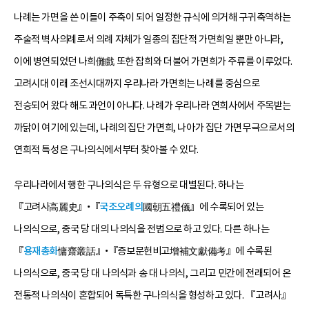
나례는 가면을 쓴 이들이 주축이 되어 일정한 규식에 의거해 구귀축역하는
주술적 벽사의례로서 의례 자체가 일종의 집단적 가면희일 뿐만 아니라,
이에 병연되었던 나희儺戲 또한 잡희와 더불어 가면희가 주류를 이루었다.
고려시대 이래 조선시대까지 우리나라 가면희는 나례를 중심으로
전승되어 왔다 해도 과언이 아니다. 나례가 우리나라 연희사에서 주목받는
까닭이 여기에 있는데, 나례의 집단 가면희, 나아가 집단 가면무극으로서의
연희적 특성은 구나의식에서부터 찾아볼 수 있다.
우리나라에서 행한 구나의식은 두 유형으로 대별된다. 하나는
『고려사高麗史』•『
국조오례의
國朝五禮儀』에 수록되어 있는
나의식으로, 중국 당 대의 나의식을 전범으로 하고 있다. 다른 하나는
『
용재총화
慵齋叢話』•『증보문헌비고增補文獻備考』에 수록된
나의식으로, 중국 당 대 나의식과 송 대 나의식, 그리고 민간에 전래되어 온
전통적 나의식이 혼합되어 독특한 구나의식을 형성하고 있다. 『고려사』