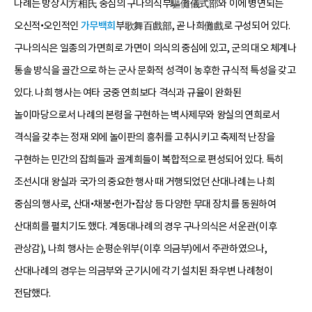
나례는 방상시方相氏 중심의 구나의식부驅儺儀式部와 이에 병연되는
오신적•오인적인
가무백희
부歌舞百戲部, 곧 나희儺戲로 구성되어 있다.
구나의식은 일종의 가면희로 가면이 의식의 중심에 있고, 군의 대오 체계나
통솔 방식을 골간으로 하는 군사 문화적 성격이 농후한 규식적 특성을 갖고
있다. 나희 행사는 여타 궁중 연희보다 격식과 규율이 완화된
놀이마당으로서 나례의 본령을 구현하는 벽사제무와 왕실의 연희로서
격식을 갖추는 정재 외에 놀이판의 흥취를 고취시키고 축제적 난장을
구현하는 민간의 잡희들과 골계희들이 복합적으로 편성되어 있다. 특히
조선시대 왕실과 국가의 중요한 행사 때 거행되었던 산대나례는 나희
중심의 행사로, 산대•채붕•헌가•잡상 등 다양한 무대 장치를 동원하여
산대희를 펼치기도 했다. 계동대나례의 경우 구나의식은 서운관(이후
관상감), 나희 행사는 순평순위부(이후 의금부)에서 주관하였으나,
산대나례의 경우는 의금부와 군기시에 각기 설치된 좌우변 나례청이
전담했다.