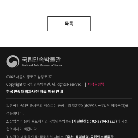
목록
03045 서울시 종로구 삼청로 37
Copyright © 국립민속박물관. All Rights Reserved.
|
저작권정책
한국민속대백과사전 자료 이용 안내
1. 한국민속대백과사전의 텍스트는 공공누리 제2유형(출처명시+상업적 이용금지)을
적용합니다.
(사전편찬팀: 02-3704-3225)
2. 상업적 이용이 필요하시면 국립민속박물관
과 사전
협의하시기 바랍니다.
[출처: 표제어명–국립민속박물관
3. 사전의 내용을 인용·활용하실 때에는 '