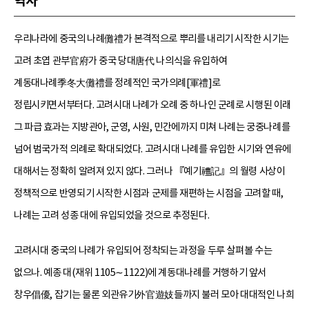
역사
우리나라에 중국의 나례儺禮가 본격적으로 뿌리를 내리기 시작한 시기는
고려 초엽 관부官府가 중국 당대唐代 나의식을 유입하여
계동대나례季冬大儺禮를 정례적인 국가의례[軍禮]로
정립시키면서부터다. 고려시대 나례가 오례 중 하나인 군례로 시행된 이래
그 파급 효과는 지방관아, 군영, 사원, 민간에까지 미쳐 나례는 궁중나례를
넘어 범국가적 의례로 확대되었다. 고려시대 나례를 유입한 시기와 연유에
대해서는 정확히 알려져 있지 않다. 그러나 『예기禮記』의 월령 사상이
정책적으로 반영되기 시작한 시점과 군제를 재편하는 시점을 고려할 때,
나례는 고려 성종 대에 유입되었을 것으로 추정된다.
고려시대 중국의 나례가 유입되어 정착되는 과정을 두루 살펴볼 수는
없으나. 예종 대(재위 1105∼1122)에 계동대나례를 거행하기 앞서
창우倡優, 잡기는 물론 외관유기外官遊妓들까지 불러 모아 대대적인 나희