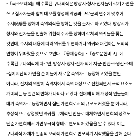
•『국조오례의』에 수록된 구나의식은 방상시•창사•진자들이 각기 가면을
쓰고 집사자들과 함께 대오를 형성해 악공과 고각군의 연주에 맞추어
주사呪辭를 창하며 축역의식을 행하는 것을 골자로 하고 있다. 방상시가
창사와 진자들을 인솔해 위협적 주사를 창하며 각처의 역귀들을 쫓는
것인데, 주사의 내용에 따라 역귀를 위협하거나 역귀와 대결하는 모의적
연행이 뒤따랐을 것으로 보인다. 『용재총화』•『증보문헌비고』에
수록된 구나의식에 따르면, 방상시•창사•진자 외에 지군•판관•조왕신•소매
•십이지신의 가면을 쓴 이들이 새로운 축역자로 등장하고 있을 뿐만
아니라, 진자의 역할이 축역자에서 축역 대상으로 전환되면서 극적 요소도
가미되는 등 일련의 변화가 나타나고 있다. 전대에 비해 개성적 인물들이
대거 축역자로 등장하면서 집단 가면희로서의 규모도 커졌을 뿐 아니라,
추상적으로 상정했던 역귀를 구체적인 인물로 대체하면서 연희의 성격도
단순 가면희에서 가면무극적 형태로 변모되어 갔음을 알 수 있다. 이는
구나의식 자체가 일종의 오락적 가면희로 변모되기 시작했음을 말해 준다.