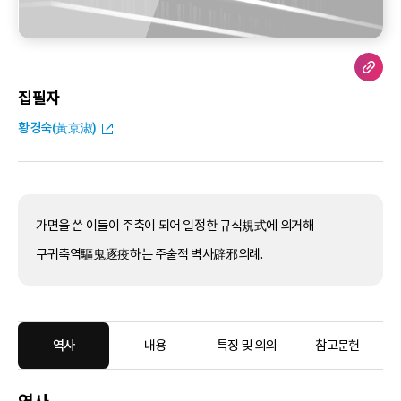
집필자
황경숙(黃京淑)
가면을 쓴 이들이 주축이 되어 일정한 규식規式에 의거해
구귀축역驅鬼逐疫하는 주술적 벽사辟邪의례.
역사
내용
특징 및 의의
참고문헌