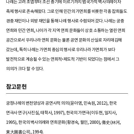
나례는 고려 초엽부터 조선 중기에 이르기까지 범국가적 벽사의례이자
축제 행사로 존속해왔다. 그로 인해 민간의 가면희를 비롯한 각종 잡희들도
경중 재인이나 외방 재인을 통해 나례 행사로 수렴되어 갔다. 나례는 궁중
연희와 민간 연희, 나아가 각 지역 연희 문화들이 상호 소통하는 열린 연희
공간으로서 우리나라 연희 문화는 물론 공연 문화의 산실로 자리매김해
갔는데, 특히 나례는 가면희 중심의 행사로 우리나라 가면희가 보다
발전적으로 계승될 수 있는 연희적•제도적 기반이 되었다는 점에서 그
의의가 크다 할 수 있다.
참고문헌
궁정나례의 변천양상과 공연사적 의의(윤아영, 민속원, 2012), 한국
연극사 연구(사진실, 태학사, 1997), 한국의 가면극(이두현, 일지사,
1995), 한국의 벽사의례와 연희문화(황경숙, 월인, 2000), 儺史(林河,
東大圖書公司, 1994).