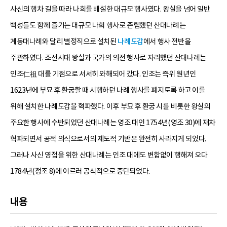
사신의 행차 길을 따라 나희를 배설한 대규모 행사였다. 왕실을 넘어 일반
백성들도 함께 즐기는 대규모 나희 행사로 존립했던 산대나례는
계동대나례와 달리 별정직으로 설치된
나례도감
에서 행사 전반을
주관하였다. 조선시대 왕실과 국가의 의전 행사로 자리했던 산대나례는
인조仁祖 대를 기점으로 서서히 와해되어 갔다. 인조는 즉위 원년인
1623년에 부묘 후 환궁할 때 시행하던 나례 행사를 폐지토록 하고 이를
위해 설치한 나례도감을 혁파했다. 이후 부묘 후 환궁 시를 비롯한 왕실의
주요한 행사에 수반되었던 산대나례는 영조 대인 1754년(영조 30)에 재차
혁파되면서 공적 의식으로서의 제도적 기반은 완전히 사라지게 되었다.
그러나 사신 영접을 위한 산대나례는 인조 대에도 변함없이 행해져 오다
1784년(정조 8)에 이르러 공식적으로 중단되었다.
내용