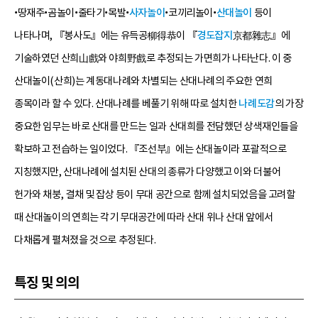
•땅재주•곰놀이•줄타기•목발•
사자놀이
•코끼리놀이•
산대놀이
등이
나타나며, 『봉사도』에는 유득공柳得恭이 『
경도잡지
京都雜志』에
기술하였던 산희山戲와 야희野戲로 추정되는 가면희가 나타난다. 이 중
산대놀이(산희)는 계동대나례와 차별되는 산대나례의 주요한 연희
종목이라 할 수 있다. 산대나례를 베풀기 위해 따로 설치한
나례도감
의 가장
중요한 임무는 바로 산대를 만드는 일과 산대희를 전담했던 상색재인들을
확보하고 전습하는 일이었다. 『조선부』에는 산대놀이라 포괄적으로
지칭했지만, 산대나례에 설치된 산대의 종류가 다양했고 이와 더불어
헌가와 채붕, 결채 및 잡상 등이 무대 공간으로 함께 설치되었음을 고려할
때 산대놀이의 연희는 각기 무대공간에 따라 산대 위나 산대 앞에서
다채롭게 펼쳐졌을 것으로 추정된다.
특징 및 의의