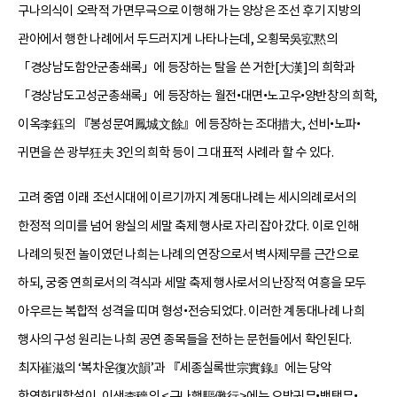
구나의식이 오락적 가면무극으로 이행해 가는 양상은 조선 후기 지방의
관아에서 행한 나례에서 두드러지게 나타나는데, 오횡묵吳宖黙의
「경상남도함안군총쇄록」에 등장하는 탈을 쓴 거한[大漢]의 희학과
「경상남도고성군총쇄록」에 등장하는 월전•대면•노고우•양반창의 희학,
이옥李鈺의 『봉성문여鳳城文餘』에 등장하는 조대措大, 선비•노파•
귀면을 쓴 광부狂夫 3인의 희학 등이 그 대표적 사례라 할 수 있다.
고려 중엽 이래 조선시대에 이르기까지 계동대나례는 세시의례로서의
한정적 의미를 넘어 왕실의 세말 축제 행사로 자리 잡아 갔다. 이로 인해
나례의 뒷전 놀이였던 나희는 나례의 연장으로서 벽사제무를 근간으로
하되, 궁중 연희로서의 격식과 세말 축제 행사로서의 난장적 여흥을 모두
아우르는 복합적 성격을 띠며 형성•전승되었다. 이러한 계동대나례 나희
행사의 구성 원리는 나희 공연 종목들을 전하는 문헌들에서 확인된다.
최자崔滋의 ‘복차운復次韻’과 『세종실록世宗實錄』에는 당악
학연화대합설이, 이색李穡의 <구나행驅儺行>에는 오방귀무•백택무•