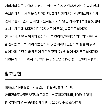
기러기의 정을 뜻한다. 기러기는 암수 짝을 지어 살다가 어느 한쪽이 먼저
죽으면 다시는 새 짝을 찾지 않는다. 그래서 기러기는 백년해로의 의미가
있다고 한다. ‘안서’는 자연의 질서를 어기지 않는 기러기의 특성을 뜻한다.
항시 늦가을에 왔다가 겨울을 지내고 이른 봄, 북쪽으로 날아가는
철새로서, 자연을 어기지 않는다고 본 것이다. ‘안적’은 기러기가 흔적을
남긴다는 뜻으로, 기러기는 반드시 앉은 자리에 발톱으로 땅을 파놓고
날아가며, 단단한 바위 위에 앉으면 깃털을 바위틈에 남겨두고 날아간다.
이것은 사람들도 이름을 남기라는 입신양명立身揚名을 뜻한다고 한다.
참고문헌
儀禮疏, 의례(정현・가공언, 오강원 역, 청계, 2000),
한국민속조사종합보고서(문화공보부 문화재관리국, 1969~1981),
한국의례의 연구(송재용, 제이엔씨, 2007), 中國風俗辞典