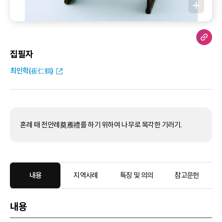
집필자
최인학(崔仁鶴)
혼례 때 전안례奠雁禮를 하기 위하여 나무로 목각한 기러기.
내용
지역사례
특징 및 의의
참고문헌
내용