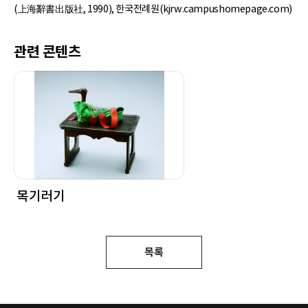
(上海辭書出版社, 1990), 한국전례원(kjrw.campushomepage.com)
관련 콘텐츠
목기러기
목록