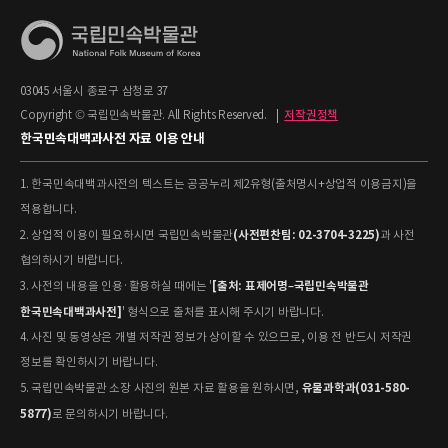
03045 서울시 종로구 삼청로 37
Copyright © 국립민속박물관. All Rights Reserved.
|
저작권정책
한국민속대백과사전 자료 이용 안내
1. 한국민속대백과사전의 텍스트는 공공누리 제2유형(출처명시+상업적 이용금지)을
적용합니다.
(사전편찬팀: 02-3704-3225)
2. 상업적 이용이 필요하시면 국립민속박물관
과 사전
협의하시기 바랍니다.
[출처: 표제어명–국립민속박물관
3. 사전의 내용을 인용·활용하실 때에는 '
한국민속대백과사전]
' 형식으로 출처를 표시해 주시기 바랍니다.
4. 사진 및 동영상은 개별 저작권 정보가 상이할 수 있으므로, 이용 전 반드시 저작권
정보를 확인하시기 바랍니다.
유물과학과(031-580-
5. 국립민속박물관 소장 사진의 원본 자료 활용을 원하시면,
5877)
로 문의하시기 바랍니다.