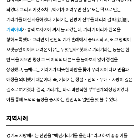
되었다. 그리고 이것조차 구하기가 어려우면 산 닭 또는 떡으로 만든
기러기를 대신 사용하였다. 기러기는 신랑이 신부를 데리러 갈 때[親迎],
기럭아비
가 홍색 보자기에 싸서 들고 갔는데, 기러기 머리가 왼쪽을
향하도록 했다. 그러면 이 전안의 예가 혼례에서 중요시되고, 또 그 명맥이
오랫동안 이어져 내려온 이유는 무엇일까? 첫째로 기러기라는 동물은 한
번 짝을 지으면 평생 그 짝 이외의 다른 짝을 돌아보지 않아 정절을
상징했고, 둘째로는 기러기가 따뜻한 바람을 쫓아 무리 지어 다녀 믿음과
애정을 의미했기 때문이다. 즉, 기러기는 정절・신의・우애・사랑이 깊은
길조로 여겨졌다. 결국, 기러기는 바로 바람직한 부부관계의 상징이었다.
이를 통해 도덕적 품성을 중시하는 한민족의 일면을 엿 볼 수 있다.
지역사례
경기도 지방에서는 전안을 “백년기러기를 올린다.”라고 하여 종종 이를