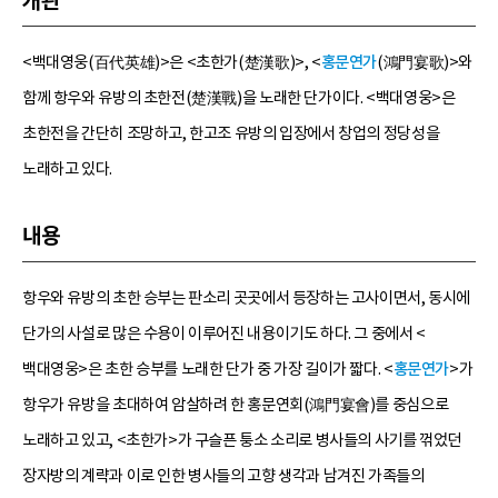
개관
<백대영웅(百代英雄)>은 <초한가(楚漢歌)>, <
홍문연가
(鴻門宴歌)>와
함께 항우와 유방의 초한전(楚漢戰)을 노래한 단가이다. <백대영웅>은
초한전을 간단히 조망하고, 한고조 유방의 입장에서 창업의 정당성을
노래하고 있다.
내용
항우와 유방의 초한 승부는 판소리 곳곳에서 등장하는 고사이면서, 동시에
단가의 사설로 많은 수용이 이루어진 내용이기도 하다. 그 중에서 <
백대영웅>은 초한 승부를 노래한 단가 중 가장 길이가 짧다. <
홍문연가
>가
항우가 유방을 초대하여 암살하려 한 홍문연회(鴻門宴會)를 중심으로
노래하고 있고, <초한가>가 구슬픈 퉁소 소리로 병사들의 사기를 꺾었던
장자방의 계략과 이로 인한 병사들의 고향 생각과 남겨진 가족들의