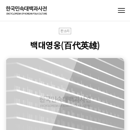
판소리
백대영웅(百代英雄)