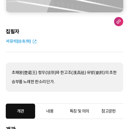
집필자
서유석(徐有奭)
초패왕(楚霸王) 항우(項羽)와 한고조(漢高祖) 유방(劉邦)의 초한
승부를 노래한 판소리 단가.
개관
내용
특징 및 의의
참고문헌