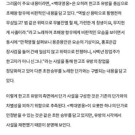
그리움이 주요 내용이라면, <백대영웅>은 오히려 한고조 유방을 중심으로
초패왕 항우에 비판적인 내용을 담고 있다. “역발산 용력으로 횡행천하
무삼일고? 범 같은 위력으로 무불잔멸 헐 제, 가련한 게 창생이요, 무지헌
게 사졸이라.”라고 노래하여 초패왕 항우에게 비판적인 모습을 보이면서
동시에 “만학영월 살펴보니 용준용안은 요순의 기상이요, 홍포은갑
장사검을 들어 간배 일삼지 않고 위력으로 전쟁허니, 사백년 창업주가
한고자가 아니 신그나.”라는 사설을 통해 한고조 유방의 창업을
정당화하고 있어 다른 초한승부를 노래한 단가와는 구별되는 내용을 담고
있다.
이렇게 한고조 유방의 측면에서 단가 사설을 구성한 것은 기존의 단가와의
차별성을 꾀하기 위함으로 추측된다. <백대영웅>이 오롯한 하나의 단가로
인정받을 수 있는 것은 같은 초한 승부를 담고 있지만, 유방의 시각에서
사설을 재편했기 때문이 분명해 보인다.