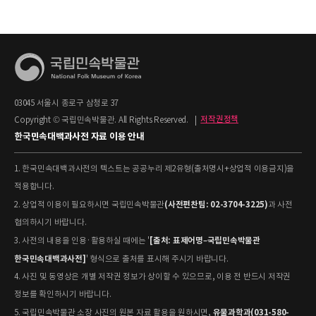
03045 서울시 종로구 삼청로 37
Copyright © 국립민속박물관. All Rights Reserved.
|
저작권정책
한국민속대백과사전 자료 이용 안내
1. 한국민속대백과사전의 텍스트는 공공누리 제2유형(출처명시+상업적 이용금지)을
적용합니다.
(사전편찬팀: 02-3704-3225)
2. 상업적 이용이 필요하시면 국립민속박물관
과 사전
협의하시기 바랍니다.
[출처: 표제어명–국립민속박물관
3. 사전의 내용을 인용·활용하실 때에는 '
한국민속대백과사전]
' 형식으로 출처를 표시해 주시기 바랍니다.
4. 사진 및 동영상은 개별 저작권 정보가 상이할 수 있으므로, 이용 전 반드시 저작권
정보를 확인하시기 바랍니다.
유물과학과(031-580-
5. 국립민속박물관 소장 사진의 원본 자료 활용을 원하시면,