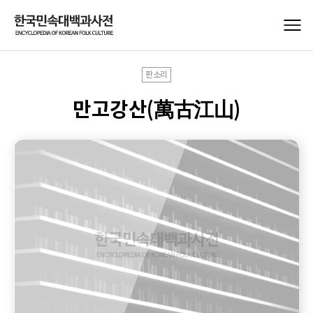
판소리
만고강산(萬古江山)