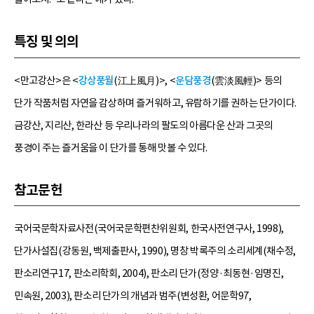
특징 및 의의
<만고강산>은 <
강상풍월
(江上風月)>, <
운담풍경
(雲淡風輕)> 등의
단가 작품처럼 자연을 감상하며 즐거워하고, 유람하기를 권하는 단가이다.
금강산, 지리산, 한라산 등 우리나라의 팔도의 아름다운 산과 그곳의
풍경이 주는 즐거움을 이 단가를 통해 맛볼 수 있다.
참고문헌
국어국문학자료사전(국어국문학편찬위원회, 한국사전연구사, 1998),
단가사설집(강동원, 백제출판사, 1990), 명창 박록주의 소리세계(채수정,
판소리연구17, 판소리학회, 2004), 판소리 단가(정양·최동현·임명진,
민속원, 2003), 판소리 단가의 개념과 범주(변성환, 어문학97,