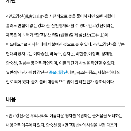
개관
<만고강산(萬古江山)>을 사전적으로 뜻을 풀이하자면 오랜 세월이
흘러도 변함이 없는 강과 산, 산천경개라 할 수 있다. 만고강산이라는
제목은 이 노래가 “만고강산 유람(遊覽)할 제 삼신산(三神山)이
어드메뇨.”로 시작한 데에서 붙여진 것으로 볼 수 있다. <만고강산>을 부른
현대의 창자로는 이화중선, 박녹주, 김차돈, 박헌봉, 이창배, 황재경,
안숙선, 김남수 등으로 확인되며, 이들의 단가 사설을 확인할 수 있다.
일반적인 단가처럼 장단은
중모리장단
이며, 곡조는 평조, 사설은 하나의
절로 되어 있다. 즐겨 불려 대중적으로 많이 알려진 단가 중 하나이다.
내용
<만고강산>은 우리나라의 아름다운 경치를 유람하는 즐거움을 노래하는
내용으로 이루어져 있다. 안숙선 창 <만고강산>의 사설을 보면 다음과