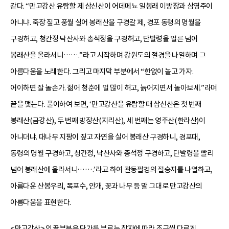
같다. “만고강산 유람할 제 삼신산이 어데메뇨 일봉래 이방장과 삼영주이
아니냐. 죽장 짚고 풍월 실어 봉래산을 구경갈 제, 경포 동령의 명월을
구경허고, 청간정 낙산사와 총석정을 구경허고, 단발령을 얼른 넘어
봉래산을 올라서니…….”라고 시작하며 강원도의 절경을 나열하며 그
아름다움을 노래한다. 그리고 마지막 부분에서 “한없이 놀고 가자.
어이하면 잘 놀손가. 젊어 청춘에 일 많이 허고, 늙어지면서 놀아보세.”라며
끝을 맺는다. 풀이하여 보면, ‘만고강산을 유람할 때 삼신산은 첫 번째
봉래산(금강산), 두 번째 방장산(지리산), 세 번째는 영주산(한라산)이
아니더냐. 대나무 지팡이 짚고 자연을 실어 봉래산 구경하니, 경포대,
동령의 명월 구경하고, 청간정, 낙산사와 총석정 구경하고, 단발령을 빨리
넘어 봉래산에 올라서니…….’라고 하여 관동팔경의 절승지를 나열하고,
아름다운 산봉우리, 폭포수, 안개, 꽃과 나무 등 말 그대로 만고강산의
아름다움을 표현한다.
<만고강산>의 끝부분은 단가를 부르는 창자에 따라 조금씩 다르게