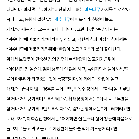
나타난다. 마지막 부분에서 “서산의 지는 해는
버드나무
가지를 실로 삼아
묶어 두고, 동령에 걸린 달은
계수나무
에 머물러라. 한없이 놀고
가자.”까지는 거의 모든 사설에 나타난다. 그런데 김남수 창에서는
“계수나무에 머물러라.”에서 마무리되고, 박헌봉 창과 이창배 창에서는
“계수나무에 머물러라.” 뒤에 “한없이 놀고 가자.”가 붙어 끝이 난다.
위에서 보았듯이 안숙선 창의 경우에는 “한없이 놀고 가자.” 뒤에
“어이하면 잘 놀손가. 젊어 청춘에 일 많이 허고, 늙어지면서 놀아보세.”가
붙어 마무리가 되고 있는 것이 특징적이다. 이 외에도 “한없이 놀고
가자.”로 끝나지 않는 경우를 들어 보면, 박녹주 창에서는 “아니 놀고 무엇
할 거나 거드렁거리며 노라보세.”로, 황재경 창에서는 “아니 놀고 무엇을
할 거나 거드렁거리고만 노라보자.”로, 김차돈 창에서는 “거드러거리고만
노라보자.”, 이화중선 창에서는 “어이하면 잘 놀소냐 젊어 청춘에 마음대로
놀고지고 놀고 먹고 놀고 주야장천에 놀아볼 적에 거드렁거리고만
놀아보자.”로 끝나는 예가 있다.