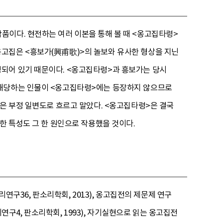
품이다. 현전하는 여러 이본을 통해 볼 때 <옹고집타령>
고집은 <흥보가(興甫歌)>의 놀보와 유사한 형상을 지닌
되어 있기 때문이다. <옹고집타령>과 흥보가는 당시
 해당하는 인물이 <옹고집타령>에는 등장하지 않으므로
각은 부정 일변도로 흐르고 말았다. <옹고집타령>은 결국
한 특성도 그 한 원인으로 작용했을 것이다.
연구36, 판소리학회, 2013), 옹고집전의 제문제 연구
리연구4, 판소리학회, 1993), 자기실현으로 읽는 옹고집전