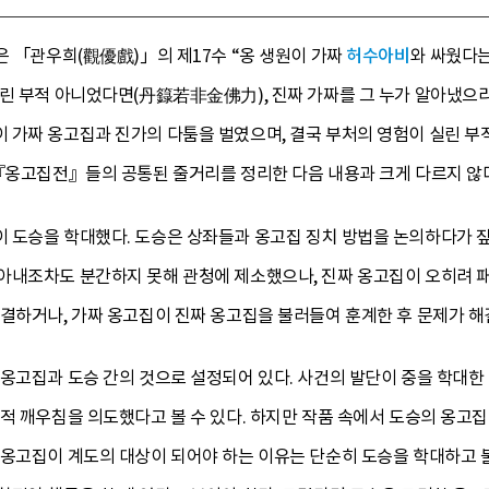
은 「관우희(觀優戲)」의 제17수 “옹 생원이 가짜
허수아비
와 싸웠다
린 부적 아니었다면(丹籙若非金佛力), 진짜 가짜를 그 누가 알아냈으리
 가짜 옹고집과 진가의 다툼을 벌였으며, 결국 부처의 영험이 실린 
 『옹고집전』들의 공통된 줄거리를 정리한 다음 내용과 크게 다르지 않
 도승을 학대했다. 도승은 상좌들과 옹고집 징치 방법을 논의하다가 짚
아내조차도 분간하지 못해 관청에 제소했으나, 진짜 옹고집이 오히려 
결하거나, 가짜 옹고집이 진짜 옹고집을 불러들여 훈계한 후 문제가 해
 옹고집과 도승 간의 것으로 설정되어 있다. 사건의 발단이 중을 학대한
적 깨우침을 의도했다고 볼 수 있다. 하지만 작품 속에서 도승의 옹고집
 옹고집이 계도의 대상이 되어야 하는 이유는 단순히 도승을 학대하고