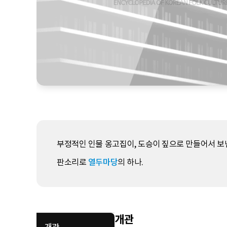
부정적인 인물 옹고집이, 도승이 짚으로 만들어서 보
판소리로
열두마당
의 하나.
개관