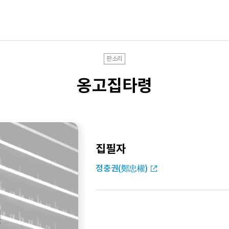
판소리
옹고집타령
집필자
정충권(鄭忠權)