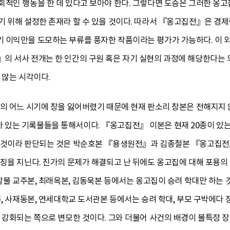
회적인 행동을 한 데 있다고 보아야 한다. 그렇다면 도승은 그러한 옹
 위해 설정한 존재라 할 수 있을 것이다. 따라서 『옹고집전』은 경제
 이익만을 도모하는 부류를 풍자한 작품이라는 평가가 가능하다. 이 
 서사 전개는 한 인간의 구원 혹은 자기 실현의 과정에 해당한다는 의
 않는 시각이다.
의 어느 시기에 창을 잃어버렸기 때문에 현재 판소리 창본은 전해지지 
는 기록물들을 통해서이다. 『옹고집전』 이본은 현재 20종이 있는 것으
 것이라 판단되는 것은 박순호본 『용생원전』과 김종철본 『옹고집전』
징을 지닌다. 진가의 문제가 해결되고 난 뒤에도 옹고집에 대해 포용의
김삼불 교주본, 최래옥본, 김동욱본 등에서는 옹고집이 승려 학대만 하는
본, 사재동본, 연세대학교 도서관본 등에서는 승려 학대, 부모 구박에
이 강화되는 쪽으로 변모한 것이다. 그와 더불어 사건의 배경이 불특정 