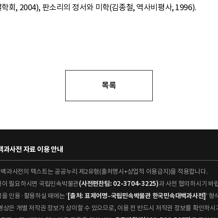
회, 2004), 판소리의 정서와 미학(김종철, 역사비평사, 1996).
목록
과사전 자료 이용 안내
대백과사전의 텍스트는 공공누리 제2유형(출처명시+상업적 이용금지)을 적용합니다.
이용이 필요하시면 국립민속박물관
(사전편찬팀: 02-3704-3225)
과 사전 협의하시기 바
용을 인용·활용하실 때에는 '
[출처: 표제어명–국립민속박물관 한국민속대백과사전]
' 
 동영상은 개별 저작권 정보가 상이할 수 있으므로, 이용 전 반드시 저작권 정보를 확인하시