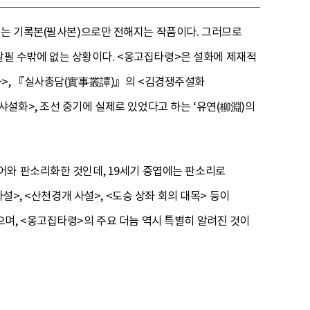
에는 기록본(필사본)으로만 전해지는 작품이다. 그러므로
필 수밖에 없는 상황이다. <옹고집타령>은 설화에 제재적
화>, 『실사총담(實事叢譚)』의 <김경쟁주설화
설화>, 조선 중기에 실제로 있었다고 하는 ‘유연(柳淵)의
어와 판소리화한 것인데, 19세기 중엽에는 판소리로
설>, <산천경개 사설>, <도승 상좌 회의 대목> 등이
며, <옹고집타령>의 주요 더늠 역시 특별히 알려진 것이