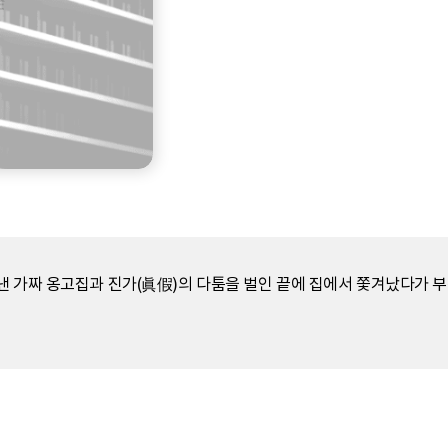
낸 가짜 옹고집과 진가(眞假)의 다툼을 벌인 끝에 집에서 쫓겨났다가 