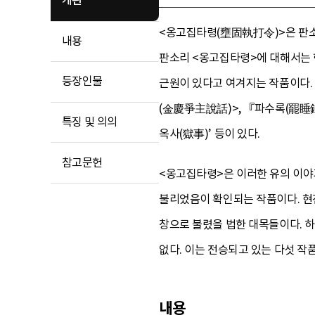
개관
<옹고집타령(壅固執打令)>은 판
내용
판소리 <옹고집타령>에 대해서는 
등장인물
근원이 있다고 여겨지는 작품이다.
(金慶爭主說話)>, 『파수록(罷睡錄
특징 및 의의
옥사(獄事)’ 등이 있다.
참고문헌
<옹고집타령>은 이러한 유의 이야
불리었음이 확인되는 작품이다. 현전 
창으로 불렸을 법한 대목들이다. 
없다. 이는 전승되고 있는 다섯 작
내용