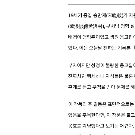
19세기 중엽 송만재(宋晩載)가 지
(孟浪談傳孟浪村), 부처님 영험 실
배경이 맹랑촌이었고 생원 옹고집이
있다. 이는 오늘날 전하는 기록본
부자이지만 성정이 불량한 옹고집이
진짜처럼 행세하니 자식들은 물론 
훈계를 듣고 부적을 받아 문제를 해
이 작품의 주 갈등은 표면적으로는
있음을 주목한다면, 이 작품은 불교
옹호를 겨냥했다고 보기는 어렵다.