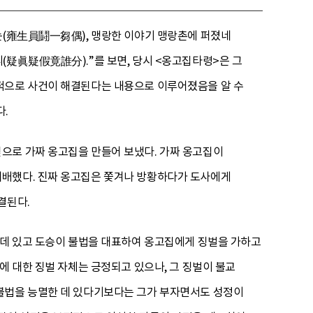
는(雍生員鬪一芻偶), 맹랑한 이야기 맹랑촌에 퍼졌네
(疑眞疑假竟誰分).”를 보면, 당시 <옹고집타령>은 그
부적으로 사건이 해결된다는 내용으로 이루어졌음을 알 수
다.
으로 가짜 옹고집을 만들어 보냈다. 가짜 옹고집이
패배했다. 진짜 옹고집은 쫓겨나 방황하다가 도사에게
결된다.
 데 있고 도승이 불법을 대표하여 옹고집에게 징벌을 가하고
에 대한 징벌 자체는 긍정되고 있으나, 그 징벌이 불교
 불법을 능멸한 데 있다기보다는 그가 부자면서도 성정이