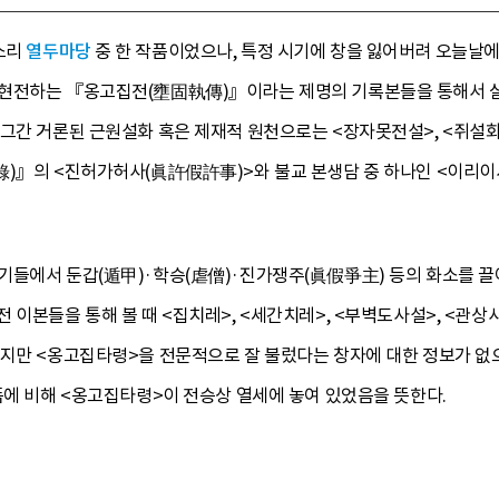
소리
열두마당
중 한 작품이었으나, 특정 시기에 창을 잃어버려 오늘날
현전하는 『옹고집전(壅固執傳)』이라는 제명의 기록본들을 통해서 살
 그간 거론된 근원설화 혹은 제재적 원천으로는 <장자못전설>, <쥐설
)』의 <진허가허사(眞許假許事)>와 불교 본생담 중 하나인 <이리이샤
기들에서 둔갑(遁甲)·학승(虐僧)·진가쟁주(眞假爭主) 등의 화소를 끌
이본들을 통해 볼 때 <집치레>, <세간치레>, <부벽도사설>, <관상사
하지만 <옹고집타령>을 전문적으로 잘 불렀다는 창자에 대한 정보가 없으
품에 비해 <옹고집타령>이 전승상 열세에 놓여 있었음을 뜻한다.