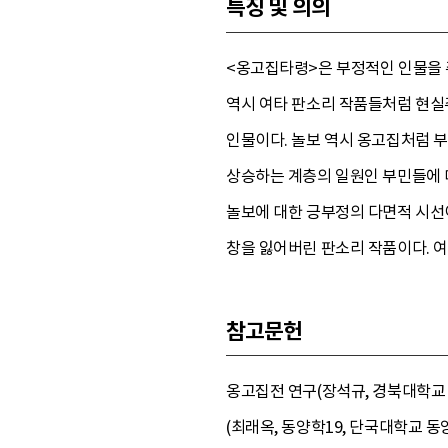
특징 및 의의
<옹고집타령>은 부정적인 인물을 
역시 여타 판소리 작품들처럼 현실
인물이다. 놀보 역시 옹고집처럼 
상승하는 계층의 일원인 부민들에 
놀보에 대한 긍부정의 다면적 시선이
창을 잃어버린 판소리 작품이다. 여
참고문헌
옹고집전 연구(장석규, 경북대학교 석
(최래옥, 동양학19, 단국대학교 동