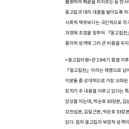
불량하여 패륜을 저지르는 등 반사
옹고집과 대리 대결을 벌이도록 하기
사회적 책무보다는 극단적으로 자기
과정에 초점을 맞추어 『옹고집전』의
풍자적 성격에 그리 큰 비중을 두지
<옹고집타령>은 19세기 중엽 이후
『옹고집전』이라는 제명으로 남아 있
이본들 중 상대적으로 가장 오래된
징치가 주 내용을 이루고 있다는 특
양상을 띠는데, 박순호 30장본, 
강전섭본, 김일근본, 박순호 33장
있다. 점차 옹고집의 부정적 성격