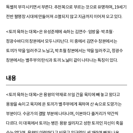
특별히 부각시키면서 부른다. 추천목으로 부르는 것으로 유명하며, 19세기
전반 팔명창 시대에 만들어져 소멸되지 않고 지금까지 이어져 오고 있다.
<토끼 욕하는 대목>은 유성준제에 속하는 김연수·임방울·박초월·
정광수바디의 창본에서 모두 나타난다. 이 중에서 김연수 창본에서는
토끼가 약을 일러주고 노닐고, 박초월 창본에서는 약을 일러주고, 정광수
창본에서는 별주부의 탄식과 토끼 노닒이 같이 나타나는 특징이 있다.
내용
<토끼 욕하는 대목>은 용왕의 약재로 쓰일 간을 육지에 빼 놓고 왔다고
용왕을 속이고 육지에 온 토끼가 별주부에게 욕하며 산 속으로 도망가는
부분이다. 수궁가의 결말 부분에 나타나며, 이본마다 줄거리가 약간씩
다르다. 이 대목에서 토끼는 병든 용왕 살리자고 성한 토끼인 자신이 죽을
수는 없다며, 용왕이 미련하다고 비웃고 밑구멍이 세 개라며 빠져 나온