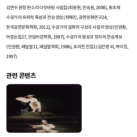
김연수 완창 판소리 다섯바탕 사설집(최동현, 민속원, 2008), 동초제
수궁가의 유파적 특성과 전승 양상(최혜진, 공연문화연구24,
한국공연문화학회, 2012), 수궁가의 설화적 구성과 사설의 양상(인권환,
어문논집27, 안암어문학회, 1987), 수궁가의 형성과 창자의 전승계보
(인권환, 배달말11, 배달말학회, 1986), 토끼전 전집1(김진영 외, 박이정,
1997).
관련 콘텐츠