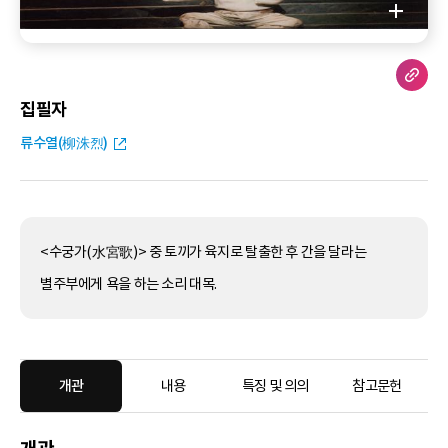
집필자
류수열(柳洙烈)
<수궁가(水宮歌)> 중 토끼가 육지로 탈출한 후 간을 달라는
별주부에게 욕을 하는 소리 대목.
개관
내용
특징 및 의의
참고문헌