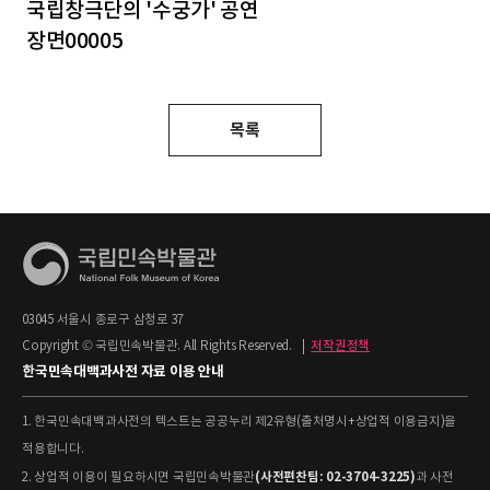
국립창극단의 '수궁가' 공연
장면00005
목록
03045 서울시 종로구 삼청로 37
Copyright © 국립민속박물관. All Rights Reserved.
|
저작권정책
한국민속대백과사전 자료 이용 안내
1. 한국민속대백과사전의 텍스트는 공공누리 제2유형(출처명시+상업적 이용금지)을
적용합니다.
(사전편찬팀: 02-3704-3225)
2. 상업적 이용이 필요하시면 국립민속박물관
과 사전