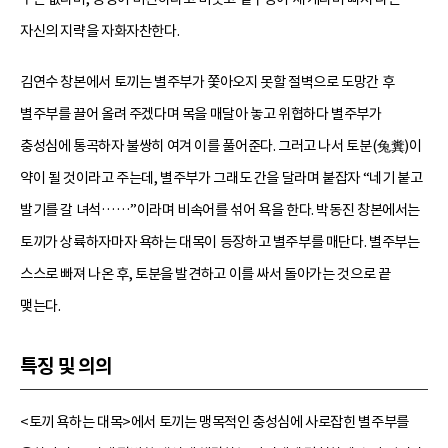
자신의 지략을 자화자찬한다.
김연수 창본에서 토끼는 별주부가 쫓아오지 못할 절벽으로 도망간 후
별주부를 끌어 올려 주겠다며 목을 매달아 놓고 위협하다 별주부가
충성심에 통곡하자 불쌍히 여겨 이를 풀어준다. 그러고 나서 토분(兔糞)이
약이 될 것이라고 주는데, 별주부가 그래도 간을 달라며 붙잡자 “네기 붙고
발기를 갈 녀석……”이라며 비속어를 섞어 욕을 한다. 박동진 창본에서는
토끼가 상륙하자마자 욕하는 대목이 등장하고 별주부를 매단다. 별주부는
스스로 빠져 나온 후, 토분을 발견하고 이를 싸서 돌아가는 것으로 끝
맺는다.
특징 및 의의
<토끼 욕하는 대목>에서 토끼는 맹목적인 충성심에 사로잡힌 별주부를