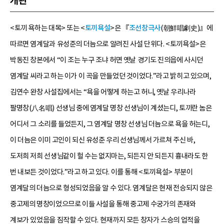
개관
<토끼 욕하는 대목> 또는 <
토끼욕설
>은 『
조선창극사
(朝鮮唱劇史)』에
따르면 염계달과 유성준의 더늠으로 알려진 사설 단위다. <토끼욕설>은
박동진 창본에서 “이 조는 누구 조냐 허면 옛날 경기도 진의읍에 사시던
염계달 씨라고 하는 이가 이 곡을 만들었던 것이었다.”라고 밝히고 있으며,
김연수 완창 사설집에서는 “욕을 어떻게 하는고 허니, 옛날 우리나라
팔명창(八名唱) 선생님 중에 염계달 명창 선생님이 계셨는디, 토끼란 놈은
어디서 그 소리를 들었든지, 그 염계달 명창 선생님 더늠으로 욕을 허는디,
이 더늠은 이미 고인이 되신 유성준 우리 선생님께서 가르쳐 주신 바,
도저희 저희 선생님같이 헐 수는 없지마는, 되든지 안 되든지 흉내라도 한
번 내보든 것이었다.”라고 하고 있다. 이를 통해 <토끼욕설> 부분이
염계달의 더늠으로 형성되었음을 알 수 있다. 염계달은 현재 전승되지 않은
중고제의 명창이었으므로 이들 사설을 통해 중고제 수궁가의 존재와
계보가 있었음을 짐작할 수 있다. 현재까지 모든 창자가 스승의 업적을