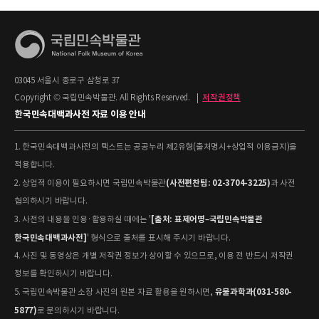
03045 서울시 종로구 삼청로 37
Copyright © 국립민속박물관. All Rights Reserved.
|
저작권정책
한국민속대백과사전 자료 이용 안내
1. 한국민속대백과사전의 텍스트는 공공누리 제2유형(출처명시+상업적 이용금지)을
적용합니다.
(사전편찬팀: 02-3704-3225)
2. 상업적 이용이 필요하시면 국립민속박물관
과 사전
협의하시기 바랍니다.
[출처: 표제어명–국립민속박물관
3. 사전의 내용을 인용·활용하실 때에는 '
한국민속대백과사전]
' 형식으로 출처를 표시해 주시기 바랍니다.
4. 사진 및 동영상은 개별 저작권 정보가 상이할 수 있으므로, 이용 전 반드시 저작권
정보를 확인하시기 바랍니다.
유물과학과(031-580-
5. 국립민속박물관 소장 사진의 원본 자료 활용을 원하시면,
5877)
로 문의하시기 바랍니다.