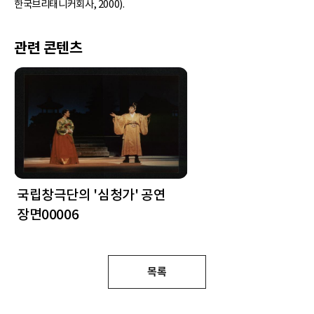
한국브리태니커회사, 2000).
관련 콘텐츠
국립창극단의 '심청가' 공연
장면00006
목록