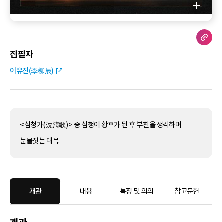
집필자
이유진(李柳辰)
<심청가(沈淸歌)> 중 심청이 황후가 된 후 부친을 생각하며
눈물짓는 대목.
개관
내용
특징 및 의의
참고문헌