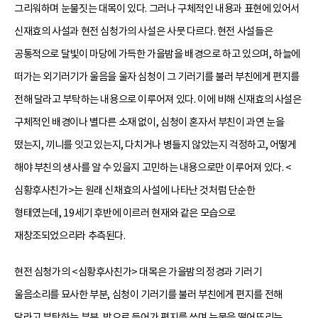
그리워하며 눈물짓는 대목이 있다. 그러나 구체적인 내용과 표현에 있어서
신재효의 사설과 현전 심청가의 사설은 사뭇 다르다. 현전 사설들은
공통적으로 달빛이 마당에 가득한 가을밤을 배경으로 하고 있으며, 하늘에
떠가는 외기러기가 울음을 울자 심청이 그 기러기를 불러 부친에게 편지를
전해 달라고 부탁하는 내용으로 이루어져 있다. 이에 비해 신재효의 사설은
구체적인 배경이나 별다른 소재 없이, 심청이 혼자서 부친이 과연 눈을
떴는지, 끼니를 잇고 있는지, 다치거나 병들지 않았는지 걱정하고, 어떻게
해야 부친의 생사를 알 수 있을지 고민하는 내용으로만 이루어져 있다. <
심황후사친가>는 원래 신채효의 사설에 나타난 것처럼 단순한
형태였는데, 19세기 후반에 이르러 현재와 같은 모습으로
재창조되었으리라 추측된다.
현전 심청가의 <심황후사친가> 대목은 가을밤의 정경과 기러기
울음소리를 묘사한 부분, 심청이 기러기를 불러 부친에게 편지를 전해
달라고 부탁하는 부분, 방으로 들어가 편지를 쓰며 눈물을 떨어뜨리는