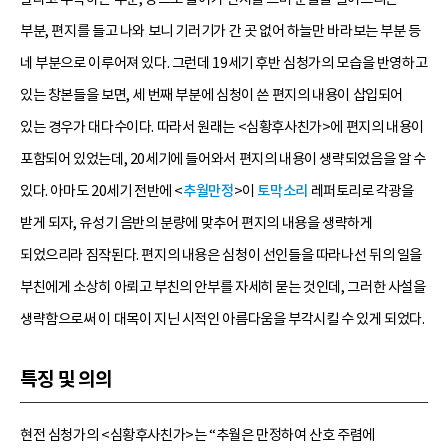
부분, 편지를 들고 나와 보니 기러기가 간 곳 없어 하늘만 바라보는 부분 등
네 부분으로 이루어져 있다. 그런데 19세기 후반 심청가의 모습을 반영하고
있는 창본들을 보면, 세 번째 부분에 심청이 쓴 편지의 내용이 삽입되어
있는 경우가 대다수이다. 따라서 원래는 <심황후사친가>에 편지의 내용이
포함되어 있었는데, 20세기에 들어와서 편지의 내용이 생략되었음을 알 수
있다. 아마도 20세기 전반에 <
추월만정
>이
토막소리
레퍼토리로 각광을
받게 되자, 유성기 음반의 분량에 맞추어 편지의 내용을 생략하게
되었으리라 짐작된다. 편지의 내용은 심청이 선인들을 따라나선 뒤의 일을
부친에게 소상히 아뢰고 부친의 안부를 자세히 묻는 것인데, 그러한 사설을
생략함으로써 이 대목이 지닌 시적인 아름다움을 부각시킬 수 있게 되었다.
특징 및 의의
현전 심청가의 <심황후사친가>는 “추월은 만정하여 산호 주렴에