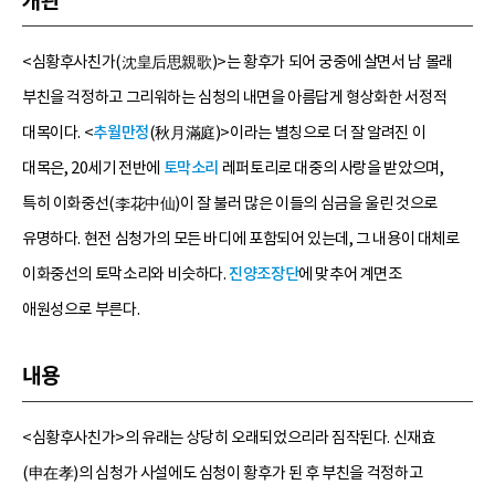
개관
<심황후사친가(沈皇后思親歌)>는 황후가 되어 궁중에 살면서 남 몰래
부친을 걱정하고 그리워하는 심청의 내면을 아름답게 형상화한 서정적
대목이다. <
추월만정
(秋月滿庭)>이라는 별칭으로 더 잘 알려진 이
대목은, 20세기 전반에
토막소리
레퍼토리로 대중의 사랑을 받았으며,
특히 이화중선(李花中仙)이 잘 불러 많은 이들의 심금을 울린 것으로
유명하다. 현전 심청가의 모든 바디에 포함되어 있는데, 그 내용이 대체로
이화중선의 토막소리와 비슷하다.
진양조장단
에 맞추어 계면조
애원성으로 부른다.
내용
<심황후사친가>의 유래는 상당히 오래되었으리라 짐작된다. 신재효
(申在孝)의 심청가 사설에도 심청이 황후가 된 후 부친을 걱정하고