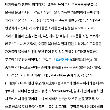
비치어들 때 청천에 외기러기는 월하에 높이 떠서 뚜루루루루루 낄룩
울음을 울고 가니……”로 시작된다. 달빛 가득한 가을밤이라는 배경과
기러기의 울음소리가, 심청의 쓸쓸하고 고독한 내면 풍경을 감각적으로
형상화하고 있다. 기러기의 울음소리를 듣자 심청은 밖으로 나와서
기러기를 불러 말을 거는데, 부친에 대한 걱정과 그리움을 직접 토로하지
않고 “오느냐 저 기럭아, 소중랑 북해상의 편지 전턴 기러기냐? 도화동을
가거들랑 불쌍하신 우리 부친 전에 편지 일장 전하여라.”라고 부탁하는
부분이 매우 인상적이다. 이 구절은 『
조선창극사
(朝鮮唱劇史)』에
송재현의 더늠으로 전하는 춘향가(春香歌) 중 <옥중가(獄中歌)> 대목,
『조선창극사』에 조기홍의 더늠으로 전하는 춘향가 중 <십장가
(十杖歌)> 대목, 현전 수궁가(水宮歌) 중 <토끼가 별주부 따라가는 대목>
등에서도 나타나는 일종의 공식구(formula)로서, 당대에 널리 유행하던
시조에서 차용한 것이다. 그 뒤에 이어지는 “한 자 쓰고 눈물 짓고 두 자
쓰고 한숨을 지니 글자가 모두 수묵이 되고”라는 구절도 역시 당대에 널리