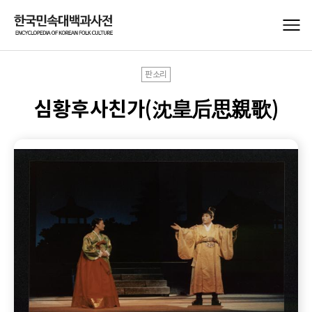
판소리
심황후사친가(沈皇后思親歌)