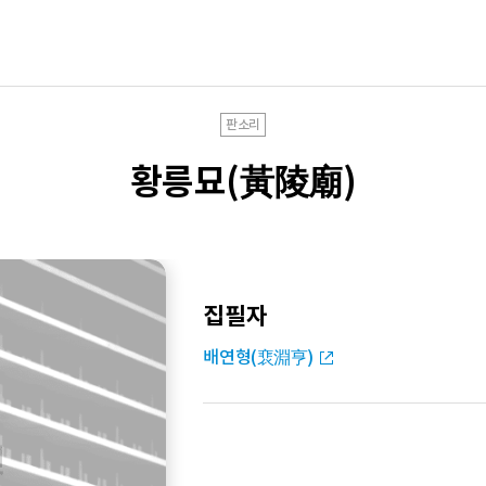
판소리
황릉묘(黃陵廟)
집필자
배연형(裵淵亨)