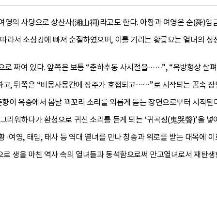
여영의 사당으로 상산사(湘山祠)라고도 한다. 아황과 여영은 순(舜)임
따라서 소상강에 빠져 순절하였으며, 이를 기리는 황릉묘는 열녀의 상
으로 짜여 있다. 앞쪽은 보통 “춘하추동 사시절을……”, “옥방형상 살
하고, 뒤쪽은 “비몽사몽간에 장주가 호접되고……”로 시작되는 꿈속 장
 춘향이 옥중에서 봄날 꾀꼬리 소리를 외롭게 듣는 장면으로부터 시작된다
 그리워하다가 환청으로 귀신 소리를 듣게 되는 ‘귀곡성(鬼哭聲)’을 넣
·여영, 태임, 태사 등 역대 열녀를 만나 칭송과 위로를 받는 대목에 
로 생을 마친 역사 속의 열녀들과 동석함으로써 만고열녀로서 재탄생한