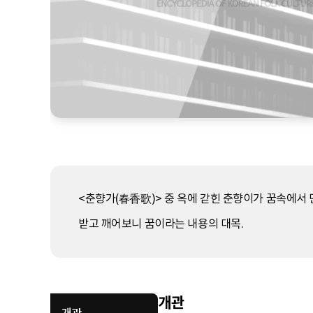
<춘향가(春香歌)> 중 옥에 갇힌 춘향이가 꿈속에서
받고 깨어보니 꿈이라는 내용의 대목.
개관