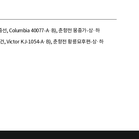
 Columbia 40077-A·B), 춘향전 몽중가-상·하
 Victor KJ-1054-A·B), 춘향전 황릉묘후편-상·하