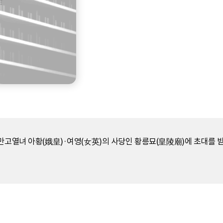
 만고열녀 아황(娥皇)·여영(女英)의 사당인 황릉묘(皇陵廟)에 초대를 