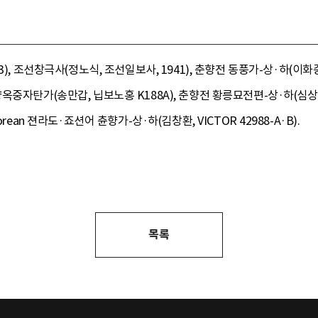
, 조선창극사(정노식, 조선일보사, 1941), 춘향전 동풍가-상·하(이화중선,
, 춘향옥중자탄가(송만갑, 닙보노홍 K188A), 춘향전 황릉묘전편-상·하(심상건,
, Korean 젼라도·죠션어 츈향가-상·하(김창환, VICTOR 42988-A·B).
목록