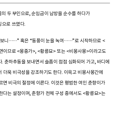
금의 두 부인으로, 순임금이 남방을 순수를 하다가
징으로 쓰였다.
펴보니……” 혹은 “동풍이 눈을 녹여……”로 시작하므로 <
면이므로 <몽중가>, <황릉묘> 또는 <비몽사몽>이라고도
. 춘하추동을 보내면서 슬픔이 점점 심화되어 가고, 바디에
어 더욱 비극성을 강조하기도 한다. 이윽고 비몽사몽간에
이르면 비극의 절정에 이른다. 이것은 평범한 여인 춘향이가
다는 설정이며, 춘향가 전체 구성 중에서도 <황릉묘>는