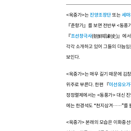
<옥중가>는
진양조장단
또는
세마
『춘향가』를 보면 전반부 <동풍가
『
조선창극사
(朝鮮唱劇史)』에서는
각각 소개하고 있어 그들의 더늠임을
보인다.
<옥중가>는 매우 길기 때문에 김
위주로 부른다. 한편 『
이선유오가
정정렬제에서는 <동풍가> 대신 진
에는 한경석도 “천지삼겨……”를 
<옥중가> 본래의 모습은 이화중선의