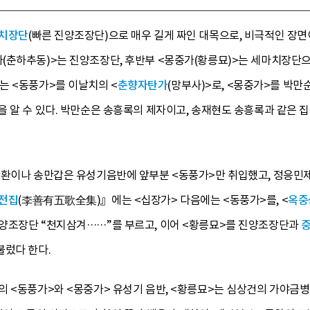
치장단
(빠른 진양조장단)으로 매우 길게 짜인 대목으로, 비극적인 장면
(춘하추동)>는 진양조장단, 후반부 <몽중가(황릉묘)>는 세마치장단으로
 <동풍가>를 이날치의 <
춘향자탄가
(망부사)>로, <몽중가>를 박
 알 수 있다. 박만순은 송흥록의 제자이고, 송재현도 송흥록과 같은 
창환이나 송만갑은 유성기음반에 앞부분 <동풍가>만 취입했고, 정응민제
전집
(李善有五歌全集)』에는 <십장가> 다음에는 <동풍가>를, <
옥중
양조장단 “천지삼겨……”를 부르고, 이어 <황릉묘>를 진양조장단과
불렀다 한다.
 <동풍가>와 <몽중가> 유성기 음반, <황릉묘>는 심상건의 가야금병