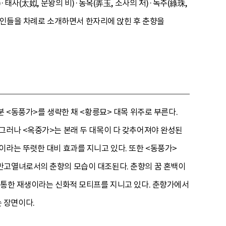
태사(太姒, 문왕의 비)·농옥(弄玉, 소사의 처)·녹주(綠珠,
 여인들을 차례로 소개하면서 한자리에 앉힌 후 춘향을
분 <동풍가>를 생략한 채 <황릉묘> 대목 위주로 부른다.
그러나 <옥중가>는 본래 두 대목이 다 갖추어져야 완성된
이라는 뚜렷한 대비 효과를 지니고 있다. 또한 <동풍가>
만고열녀로서의 춘향의 모습이 대조된다. 춘향의 꿈 혼백이
 통한 재생이라는 신화적 모티프를 지니고 있다. 춘향가에서
 장면이다.