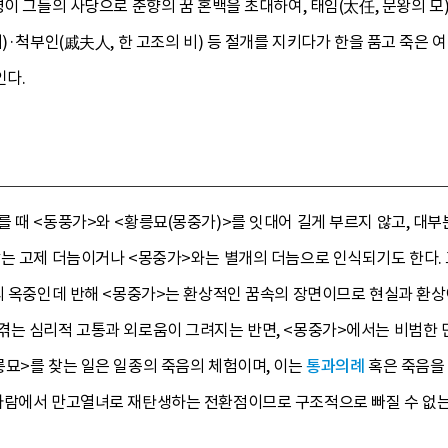
이 그들의 사당으로 춘향의 꿈 혼백을 초대하여, 태임(太任, 문왕의 모)·
녀)·척부인(戚夫人, 한 고조의 비) 등 절개를 지키다가 한을 품고 죽은
인다.
 때 <동풍가>와 <황릉묘(몽중가)>를 잇대어 길게 부르지 않고, 대부
않는 고제 더늠이거나 <몽중가>와는 별개의 더늠으로 인식되기도 한다. 
의 옥중인데 반해 <몽중가>는 환상적인 꿈속의 장면이므로 현실과 환상
겪는 심리적 고통과 외로움이 그려지는 반면, <몽중가>에서는 비범한 
릉묘>를 찾는 일은 일종의 죽음의 체험이며, 이는
통과의례
혹은 죽음을
사람에서 만고열녀로 재탄생하는 전환점이므로 구조적으로 빠질 수 없는