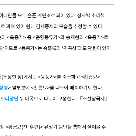
이니만큼 모두 슬픈 계면조로 되어 있다. 장자백 소리책
 짜여 있어 원래 김세종제의 모습을 추정할 수 있다.
만순의 <옥중가> 중 <춘향몽유가>와 송재현의 <옥중가>로
집안이므로 <몽중가>는 송흥록의 ‘귀곡성’과도 관련이 있어
(조상현 창)에서는 <동풍가>를 축소하고 <황릉묘>
상봉
> 앞부분에 <황릉묘>를 나누어 배치하기도 한다.
중모리장단
두 대목으로 나누어 구성한다. 『조선창극사』
창 <황릉묘(전·후편)> 유성기 음반을 통해서 살펴볼 수