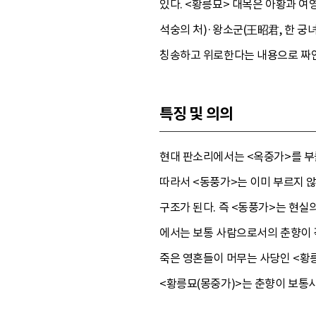
있다. <황릉묘> 대목은 아황과 여영
석숭의 처)·왕소군(王昭君, 한 궁
칭송하고 위로한다는 내용으로 짜
특징 및 의의
현대 판소리에서는 <옥중가>를 부를
따라서 <동풍가>는 이미 부르지 
구조가 된다. 즉 <동풍가>는 현실
에서는 보통 사람으로서의 춘향이 
죽은 영혼들이 머무는 사당인 <황
<황릉묘(몽중가)>는 춘향이 보통