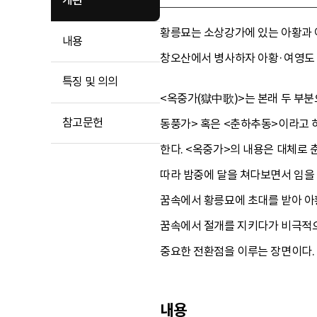
개관
황릉묘는 소상강가에 있는 아황과 
내용
창오산에서 병사하자 아황·여영도 
특징 및 의의
<옥중가(獄中歌)>는 본래 두 부분
참고문헌
동풍가> 혹은 <춘하추동>이라고 
한다. <옥중가>의 내용은 대체로
따라 밤중에 달을 쳐다보면서 임을
꿈속에서 황릉묘에 초대를 받아 아황
꿈속에서 절개를 지키다가 비극적으
중요한 전환점을 이루는 장면이다.
내용