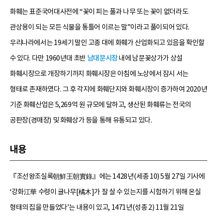
화훼는 표준국어대사전에 “꽃이 피는 풀과 나무 또는 꽃이 없더라도
관상용이 되는 모든 식물을 통틀어 이르는 말”이라고 풀이되어 있다.
우리나라에서는 19세기 말인 고종 대에 화훼가 산업화되고 있음을 확인할
수 있다. 다만 1960년대 초반
남대문시장
내에 남문꽃상가가 상설
화훼시장으로 개장하기까지 화훼시장은 아침에 노상에서 잠시 서는
형태로 존재하였다. 그 후 각지에 화훼단지와 화훼시장이 증가하여 2020년
기준 화훼산업은 5,269억 원 규모에 달하고, 생산된 화훼류는 전국의
공판장(경매장) 및 화훼상가 등을 통해 유통되고 있다.
내용
『조선왕조실록朝鮮王朝實錄』에는 1428년(세종 10) 5월 27일 기사에
‘강화江華 수령이 귤나무[橘木]가 잘 살 수 있는지를 시험하기 위해 온실
형태의 집을 만들었다’는 내용이 있고, 1471년(성종 2) 11월 21일