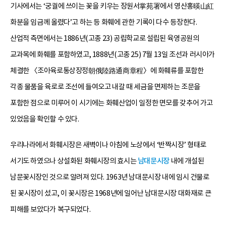
기사에서는 ‘궁궐에 쓰이는 꽃을 키우는 장원서掌苑署에서 영산홍暎山紅
화분을 임금께 올렸다’고 하는 등 화훼에 관한 기록이 다수 등장한다.
산업적 측면에서는 1886년(고종 23) 공립학교로 설립된 육영공원의
교과목에 화훼를 포함하였고, 1888년(고종 25) 7월 13일 조선과 러시아가
체결한 〈조아육로통상장정朝俄陸路通商章程〉에 화훼류를 포함한
각종 물품을 육로로 조선에 들여오고 내갈 때 세금을 면제하는 조문을
포함한 점으로 미루어 이 시기에는 화훼산업이 일정한 면모를 갖추어 가고
있었음을 확인할 수 있다.
우리나라에서 화훼시장은 새벽이나 아침에 노상에서 ‘반짝시장’ 형태로
서기도 하였으나 상설화된 화훼시장의 효시는
남대문시장
내에 개설된
남문꽃시장인 것으로 알려져 있다. 1963년 남대문시장 내에 임시 건물로
된 꽃시장이 섰고, 이 꽃시장은 1968년에 일어난 남대문시장 대화재로 큰
피해를 보았다가 복구되었다.