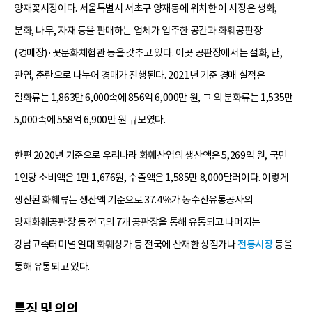
양재꽃시장이다. 서울특별시 서초구 양재동에 위치한 이 시장은 생화,
분화, 나무, 자재 등을 판매하는 업체가 입주한 공간과 화훼공판장
(경매장)·꽃문화체험관 등을 갖추고 있다. 이곳 공판장에서는 절화, 난,
관엽, 춘란으로 나누어 경매가 진행된다. 2021년 기준 경매 실적은
절화류는 1,863만 6,000속에 856억 6,000만 원, 그 외 분화류는 1,535만
5,000속에 558억 6,900만 원 규모였다.
한편 2020년 기준으로 우리나라 화훼산업의 생산액은 5,269억 원, 국민
1인당 소비액은 1만 1,676원, 수출액은 1,585만 8,000달러이다. 이렇게
생산된 화훼류는 생산액 기준으로 37.4％가 농수산유통공사의
양재화훼공판장 등 전국의 7개 공판장을 통해 유통되고 나머지는
강남고속터미널 일대 화훼상가 등 전국에 산재한 상점가나
전통시장
등을
통해 유통되고 있다.
특징 및 의의