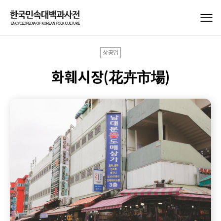
상공업
화훼시장(花卉市場)