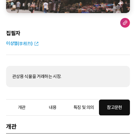
집필자
이상열(李相烈)
관상용 식물을 거래하는 시장.
개관
내용
특징 및 의의
참고문헌
개관