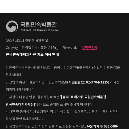
03045 서울시 종로구 삼청로 37
Copyright © 국립민속박물관. All Rights Reserved.
|
저작권정책
한국민속대백과사전 자료 이용 안내
1. 한국민속대백과사전의 텍스트는 공공누리 제2유형(출처명시+상업적 이용금지)을
적용합니다.
(사전편찬팀: 02-3704-3225)
2. 상업적 이용이 필요하시면 국립민속박물관
과 사전
협의하시기 바랍니다.
[출처: 표제어명–국립민속박물관
3. 사전의 내용을 인용·활용하실 때에는 '
한국민속대백과사전]
' 형식으로 출처를 표시해 주시기 바랍니다.
4. 사진 및 동영상은 개별 저작권 정보가 상이할 수 있으므로, 이용 전 반드시 저작권
정보를 확인하시기 바랍니다.
유물과학과(031-580-
5. 국립민속박물관 소장 사진의 원본 자료 활용을 원하시면,