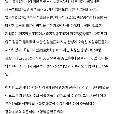
양이 증가함에 따라 화문석 수요가 급증하였다. 재료·용도·문양에 따라
용문석龍紋席, 만화석滿花席, 채화석彩花席, 잡채화석雜彩花席,
별문석別紋席, 마제문석馬蹄紋席, 백문석白紋席, 백문광석白紋廣席 등
다양한 종류의 화문석 명칭을 문헌기록에서 볼 수 있다. 나라에 필요한
자리류는 경공장京工匠이나 외공장外工匠에 완초장莞草匠을 따로 두지
않고 장흥고長興庫에 속한 인장茵匠과 지방 관청에 소속된 석장席匠들이
제작하였다. 『경국대전經國大典』에 의하면 석장은 충청도에 58명,
경상도에 276명, 전라도에 58명으로 총 392명이나 분포되어 있었다. 이는
당시 여러 지역에서 화문석이 생산·진상되었던 기록과도 부합한다고 할 수
있다.
이처럼 조선시대까지는 자리류가 담당관청과 전문적인 장인이 존재하였을
정도로 우리 민족의 주요 생활 기물이었다고 할 수 있다. 그러나 근대 이후
주거양식과 생활방식 변화로 화문석 수요가 급감하여 오늘날에는
강화江華의 화문석이 그 명맥을 잇고 있다.