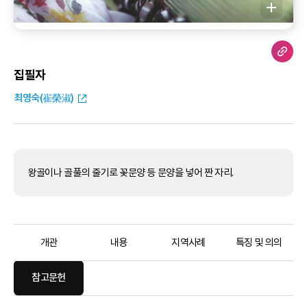
집필자
최영숙(崔榮淑)
왕골이나 골풀의 줄기로 꽃문양 등 문양을 넣어 짠 자리.
개관
내용
지역사례
특징 및 의의
참고문헌