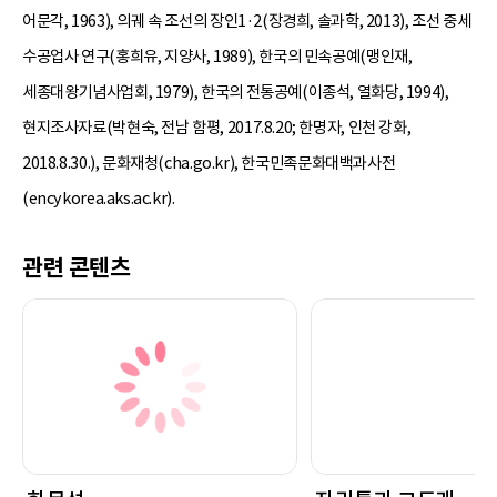
어문각, 1963), 의궤 속 조선의 장인1·2(장경희, 솔과학, 2013), 조선 중세
수공업사 연구(홍희유, 지양사, 1989), 한국의 민속공예(맹인재,
세종대왕기념사업회, 1979), 한국의 전통공예(이종석, 열화당, 1994),
현지조사자료(박현숙, 전남 함평, 2017.8.20; 한명자, 인천 강화,
2018.8.30.), 문화재청(cha.go.kr), 한국민족문화대백과사전
(encykorea.aks.ac.kr).
관련 콘텐츠