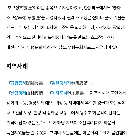
‘초고장草藁匠’이라는 종목으로 지정하였고, 경상북도에서도 ‘봉화
초고장奉化 草藁匠’을 지정하였다. 원래 초고장은 짚이나 풀로 기물을
만드는 일 또는 이 일에 종사하는 장인을 의미하는데, 조선시대 장색에는
없는 종목으로 현대에 만들어졌다. 기물을 만드는 초고장은 현재
대전광역시 무형문화재와 전라남도 무형문화재로도 지정되어 있다.
지역사례
『
규합총서
閨閤叢書』『
임원경제지
林園經濟志』
『
산림경제
山林經濟』『
여지도서
輿地圖書』 등 조선시대 문헌에서
강화의 교동, 경상도의 예안·의성 등 지역에서 우수한 왕골과 화문석이
나고 전남 보성·함평 및 강화군 교동도에서 용수초 화문석이 난다는
기록이 남아 있는 것으로 보아 해당 지역이 조선 후기까지 화문석
특산지였음을 알 수 있다. 그러나 오늘날에는 화문석의 수요가 급감함에