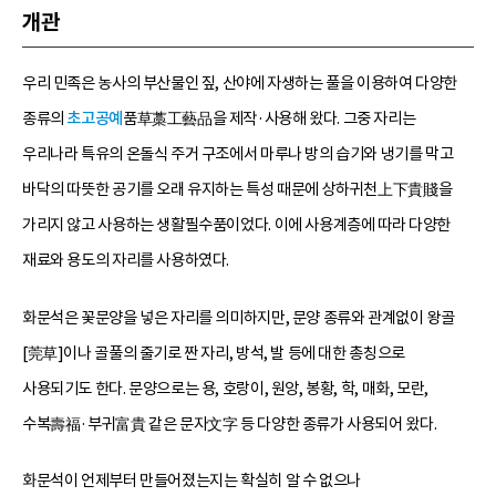
개관
우리 민족은 농사의 부산물인 짚, 산야에 자생하는 풀을 이용하여 다양한
종류의
초고공예
품草藁工藝品을 제작·사용해 왔다. 그중 자리는
우리나라 특유의 온돌식 주거 구조에서 마루나 방의 습기와 냉기를 막고
바닥의 따뜻한 공기를 오래 유지하는 특성 때문에 상하귀천上下貴賤을
가리지 않고 사용하는 생활필수품이었다. 이에 사용계층에 따라 다양한
재료와 용도의 자리를 사용하였다.
화문석은 꽃문양을 넣은 자리를 의미하지만, 문양 종류와 관계없이 왕골
[莞草]이나 골풀의 줄기로 짠 자리, 방석, 발 등에 대한 총칭으로
사용되기도 한다. 문양으로는 용, 호랑이, 원앙, 봉황, 학, 매화, 모란,
수복壽福·부귀富貴 같은 문자文字 등 다양한 종류가 사용되어 왔다.
화문석이 언제부터 만들어졌는지는 확실히 알 수 없으나