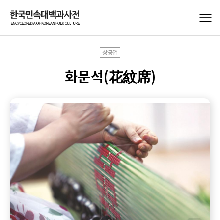
상공업
화문석(花紋席)