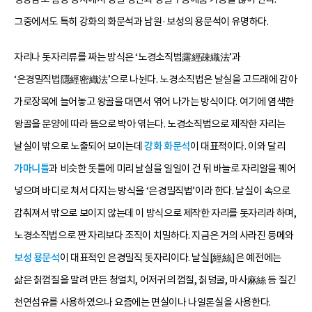
그중에서도 특히 강화의 화문석과 남원·보성의 용문석이 유명하다.
자리나 돗자리류를 짜는 방식은 ‘노경소직법露經疎織法’과
‘은경밀직법隱經密織法’으로 나뉜다. 노경소직법은 날실을 고드래에 감아
가로장목에 늘어놓고 왕골을 대면서 엮어 나가는 방식이다. 여기에 염색한
왕골을 문양에 따라 뜸으로 박아 엮는다. 노경소직법으로 제작한 자리는
날실이 밖으로 노출되어 보이는데
강화 화문석
이 대표적이다. 이와 달리
가마니틀
과 비슷한 돗틀에 미리 날실을 일일이 건 뒤 바늘로 자리알을 꿰어
넣으며 바디로 쳐서 다지는 방식을 ‘은경밀직법’이라 한다. 날실이 속으로
감춰져서 밖으로 보이지 않는데 이 방식으로 제작한 자리를 돗자리라 하며,
노경소직법으로 짠 자리보다 조직이 치밀하다. 지금은 거의 사라진 등메와
보성 용문석
이 대표적인 은경밀직 돗자리이다. 날실[經絲]은 예전에는
삶은 칡껍질을 말려 만든 청얼치, 어저귀의 껍질, 칡덩굴, 마사麻絲 등 질긴
천연섬유를 사용하였으나 요즘에는 면실이나 나일론실을 사용한다.