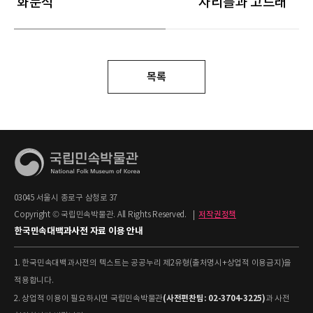
화문석
자리틀과 고드래
목록
03045 서울시 종로구 삼청로 37
Copyright © 국립민속박물관. All Rights Reserved.
|
저작권정책
한국민속대백과사전 자료 이용 안내
1. 한국민속대백과사전의 텍스트는 공공누리 제2유형(출처명시+상업적 이용금지)을
적용합니다.
(사전편찬팀: 02-3704-3225)
2. 상업적 이용이 필요하시면 국립민속박물관
과 사전