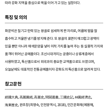
따라 강화 지역을 중심으로 맥을 이어 가고 있는 실정이다.
특징 및 의의
화문석은 질기고 탄력 있는 왕골로 섬세하게 짠 자리로, 여름에 땀을 잘
흡수하고 겨울엔 냉기를 방지해 준다. 또 왕골의 표면이 매끄럽고 광택이
있을 뿐만 아니라 채색문양을 넣어 미적 가치를 높여 주는 등 실용적 가치와
품격이 뛰어난 공예품이다. 조선시대까지는 궁중이나 상류계층에서
사용하였고, 특산품으로서 외국과의 중요한 교역품으로도 쓰였으며,
오늘날에도 대표적인 전통공예품이자 강화도의 특산품으로 알려져 있다.
참고문헌
經國大典, 高麗圖經, 高麗史, 閨閤叢書, 三國史記, 林園經濟志,
海東歷史, 완초장(최영숙, 인천광역시, 2018), 인간문화재(예용해,