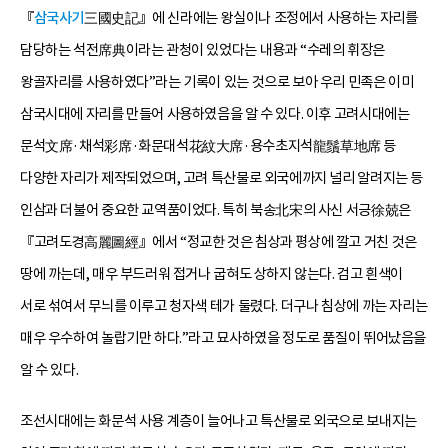
『
삼국사기
三國史記』에 신라에는 왕실이나 조정에서 사용하는 자리를
담당하는 석전席典이라는 관청이 있었다는 내용과 “수레의 휘장은
왕골자리를 사용하였다”라는 기록이 있는 것으로 보아 우리 민족은 이미
삼국시대에 자리를 만들어 사용하였음을 알 수 있다. 이후 고려시대에는
문석文席·채석彩席·화문대석花紋大席·용수초지석龍鬚草地席 등
다양한 자리가 제작되었으며, 고려 특산물로 외국에까지 널리 알려지는 등
인삼과 더불어 중요한 교역품이었다. 특히 북송北宋의 사신 서긍徐兢은
『고려도경高麗圖經』에서 “정교한 것은 침상과 평상에 깔고 거친 것은
땅에 까는데, 매우 부드러워 접거나 굽혀도 상하지 않는다. 검고 흰색이
서로 섞여서 무늬를 이루고 청자색 테가 둘렸다. 더구나 침상에 까는 자리는
매우 우수하여 놀랍기만 하다.”라고 묘사하였을 정도로 품질이 뛰어났음을
알 수 있다.
조선시대에는 화문석 사용 계층이 늘어나고 특산물로 외국으로 보내지는