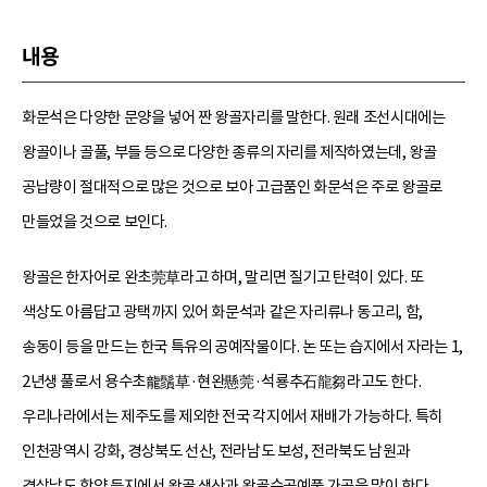
내용
화문석은 다양한 문양을 넣어 짠 왕골자리를 말한다. 원래 조선시대에는
왕골이나 골풀, 부들 등으로 다양한 종류의 자리를 제작하였는데, 왕골
공납량이 절대적으로 많은 것으로 보아 고급품인 화문석은 주로 왕골로
만들었을 것으로 보인다.
왕골은 한자어로 완초莞草라고 하며, 말리면 질기고 탄력이 있다. 또
색상도 아름답고 광택까지 있어 화문석과 같은 자리류나 동고리, 함,
송동이 등을 만드는 한국 특유의 공예작물이다. 논 또는 습지에서 자라는 1,
2년생 풀로서 용수초龍鬚草·현완懸莞·석룡추石龍芻라고도 한다.
우리나라에서는 제주도를 제외한 전국 각지에서 재배가 가능하다. 특히
인천광역시 강화, 경상북도 선산, 전라남도 보성, 전라북도 남원과
경상남도 함양 등지에서 왕골 생산과 왕골수공예품 가공을 많이 한다.