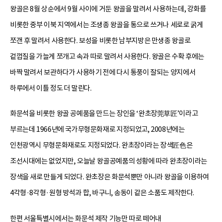
왕골은 8월 상순에서 9월 사이에 거둔 왕골을 말려서 사용하는데, 강화를
비롯한 중부 이북 지역에서는 조생종 왕골을 통으로 쓰거나 세로로 굵게
쪼갠 후 말려서 사용한다. 보성을 비롯한 남부지방은 만생종 왕골로
겉껍질을 가늘게 쪼개고 속과 따로 말려서 사용한다. 왕골은 수확 후에는
바짝 말려서 보관하다가 사용하기 전에 다시 통풍이 잘되는 양지에서
하루에서 이틀 정도 더 말린다.
화문석을 비롯한 왕골 공예품을 만드는 장인을 ‘완초장莞草匠’이라고
부르는데 1966년에 국가무형문화재로 지정되었고, 2008년에는
인천광역시 무형문화재로도 지정되었다. 완초장이라는 장색匠色은
조선시대에는 없었지만, 오늘날 왕골공예품의 성황에 따라 완초장이라는
장색을 새로 만들게 되었다. 완초장은 화문석뿐만 아니라 왕골을 이용하여
4각형·8각형·원형 방석과 합, 바구니, 송동이 같은 소품도 제작한다.
한편 서울특별시에서는 화문석 제작 기능만 따로 떼어내