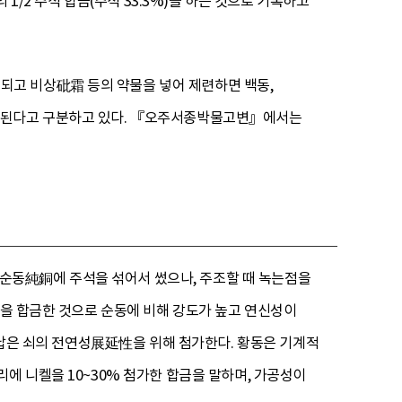
량의 1/2 주석 합금(주석 33.3%)을 하는 것으로 기록하고
고 비상砒霜 등의 약물을 넣어 제련하면 백동,
이 된다고 구분하고 있다. 『오주서종박물고변』에서는
로 순동純銅에 주석을 섞어서 썼으나, 주조할 때 녹는점을
연을 합금한 것으로 순동에 비해 강도가 높고 연신성이
. 납은 쇠의 전연성展延性을 위해 첨가한다. 황동은 기계적
에 니켈을 10~30% 첨가한 합금을 말하며, 가공성이