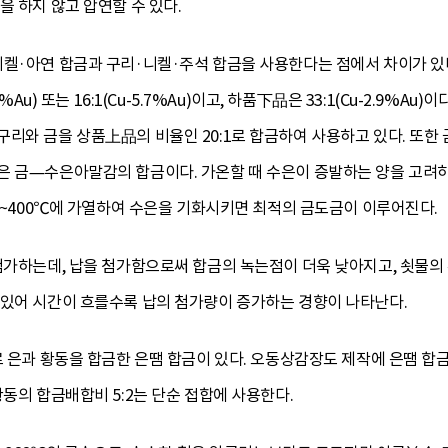
을 하지 않고 압연할 수 있다.
니켈·아연 합금과 구리·니켈·주석 합금을 사용한다는 점에서 차이가 
8%Au) 또는 16:1(Cu-5.7%Au)이고, 하품下品은 33:1(Cu-2.9
구리와 금을 상품上品의 비율인 20:1로 합금하여 사용하고 있다. 또
 금—수은아말감의 합금이다. 가온할 때 수은이 증발하는 양을 고려하여
80~400℃에 가열하여 수은을 기화시키면 최적의 금도금이 이루어진다.
 첨가하는데, 납을 첨가함으로써 합금의 녹는점이 더욱 낮아지고, 쇳물
 있어 시간이 흐를수록 납의 첨가량이 증가하는 경향이 나타난다.
로 은과 황동을 합금한 은땜 합금이 있다. 오동상감장도 제작에 은땜 합금
황동의 합금배합비 5:2는 단순 접합에 사용한다.