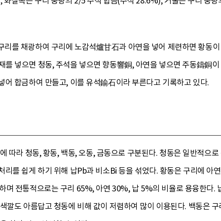
), 화살촉은 구리 중량의 2/5 주석 합금(주석 28.6%), 거울은 구리 중
리를 채광하여 구리에 노감석爐甘石과 아연을 넣어 제련하면 황동이 되
를 넣으면 청동, 주석을 넣으면 향동響銅, 아연을 넣으면 주동鑄銅
넣어 합금하여 만들고, 이를 유석鍮石이라 부른다고 기록하고 있다.
에 따라 청동, 황동, 백동, 오동, 금동으로 구분된다. 청동은 일반적으
리를 쉽게 하기 위해 납Pb과 비소Bi 등을 섞었다. 황동은 구리에 아
며 전통적으로는 구리 65%, 아연 30%, 납 5%의 비율로 용융한다
색깔도 아름답고 청동에 비해 값이 저렴하여 많이 이용된다. 백동은 구리