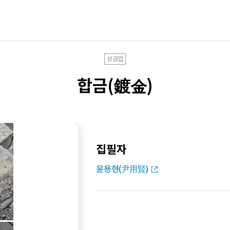
상공업
합금(鍍金)
집필자
윤용현(尹用賢)