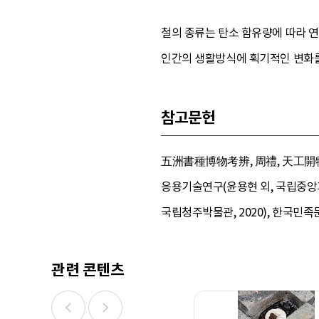
철의 종류는 탄소 함유량에 따라 연
인간의 생활방식에 획기적인 변화를
참고문헌
五洲書種博物考辨, 周禮, 天工開物, 구
응용기술연구(윤용현 외, 국립중앙과학
국립청주박물관, 2020), 한국민족문화대
관련 콘텐츠