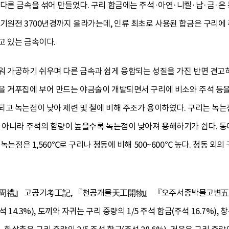
다른 금속을 섞어 만들었다. 구리 합금에는 주석·아연·니켈·납·금·은
기원전 3700년경까지 올라가는데, 인류 최초로 사용된 합금은 구리에 
고 있는 금속이다.
워 가공하기 쉬우며 다른 금속과 쉽게 융합되는 성질을 가진 반면 견
을 거푸집에 부어 만드는 야금술이 개발되면서 구리에 비소와 주석 등을
고 녹는점이 낮아 제련 및 철에 비해 주조가 용이하였다. 구리는 녹는
 아니라 주석의 함량이 높을수록 녹는점이 낮아져 용해하기가 쉽다. 동에
 녹는점은 1,560℃로 구리나 청동에 비해 500~600℃ 높다. 청동 
례周禮』 고공기考工記, 『천공개물天工開物』 『오주서종박물고변五
 14.3%), 도끼와 자귀는 구리 중량의 1/5 주석 합금(주석 16.7%), 창