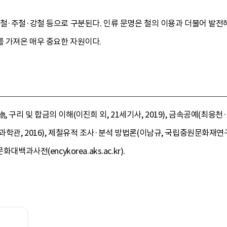
철·주철·강철 등으로 구분된다. 인류 문명은 철의 이용과 더불어 발전해
 가져온 매우 중요한 자원이다.
리 및 합금의 이해(이진희 외, 21세기사, 2019), 금속공예(최응천·김
관, 2016), 제철유적 조사·분석 방법론(이남규, 국립중원문화재연구소
백과사전(encykorea.aks.ac.kr).