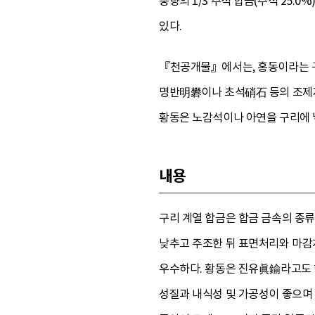
중량의 1/3 주석 합금(주석 25.0%
있다.
『천공개물』에서는, 홍동이라는 구
명반明礬이나 초석硝石 등의 조제재
황동은 노감석이나 아연을 구리에 
내용
구리 계열 합금은 합금 금속의 종류
낮추고 주조한 뒤 표면처리와 마감처
우수하다. 황동은 진유眞鍮라고도 하
성질과 내식성 및 가공성이 좋으며 