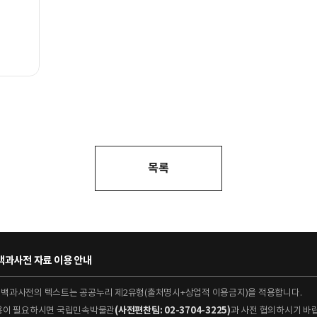
목록
과사전 자료 이용 안내
대백과사전의 텍스트는 공공누리 제2유형(출처명시+상업적 이용금지)을 적용합니다.
이용이 필요하시면 국립민속박물관
(사전편찬팀: 02-3704-3225)
과 사전 협의하시기 바