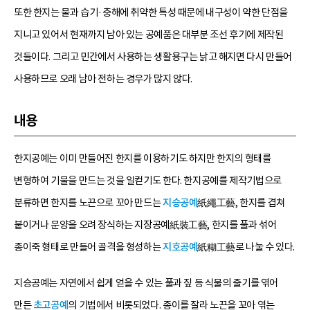
또한 한지는 물과 습기·충해에 취약한 특성 때문에 내구성이 약한 단점을
지니고 있어서 현재까지 남아 있는 공예품은 대부분 조선 후기에 제작된
것들이다. 그리고 민간에서 사용하는 생활용구는 낡고 해지면 다시 만들어
사용하므로 오래 남아 전하는 경우가 많지 않다.
내용
한지공예는 이미 만들어진 한지를 이용하기도 하지만 한지의 형태를
변형하여 기물을 만드는 것을 일컫기도 한다. 한지공예를 제작기법으로
분류하면 한지를 노끈으로 꼬아 만드는
지승공예
紙繩工藝, 한지를 겹쳐
붙이거나 문양을 오려 장식하는 지장공예紙裝工藝, 한지를 풀과 섞어
종이죽 형태로 만들어 골격을 형성하는
지호공예
紙糊工藝로 나눌 수 있다.
지승공예는 자연에서 쉽게 얻을 수 있는 풀과 짚 등 식물의 줄기를 엮어
만든
초고공예
의 기법에서 비롯되었다. 종이를 잘라 노끈을 꼬아 엮는