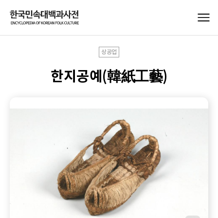
상공업
한지공예(韓紙工藝)