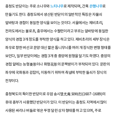
충청도 반닫이는 주로 소나무와
느티나무
로 제작되며, 간혹
은행나무
로
만들기도 한다. 충청도에서 생산된 반닫이의 일반적인 특징은 자물쇠
앞바탕과 경첩이 동일한 양식을 보이는 것이다. 서울에서는 제비초리,
전라도에서는 불로초, 충무에서는 수팔련이라고 부르는 앞바탕에 동일한
양식의 경첩 3개 정도를 부착한 양식을 하고 있다. 제비초리의 세부 장식은
좌우로 향한 버선코 문양 대신 짧은 톱니무늬를 여러 개 장식한 변형 형태를
보인다, 일부 반닫이에는 경첩 3개 중 중앙에 원형을 달기도 하였다. 중앙의
경첩 밑에는 능형菱形이나 화형花形의 문짝받이가 부착되어 있다. 문판의
좌우에 국화동과 감잡이, 이동하기 위하여 측널에 부착한 들쇠가 장식의
전부이다.
충청북도의 특이한 반닫이로 우암 송시열尤庵 宋時烈(1607~1689)의
후대 종부가 사용했던 반닫이가 있다. 이 반닫이는 충청도 지역에서 많이
사용된 싸리나 버들로 엮은 뚜껑 달린 상자 형태를 하고 있으며, 주로