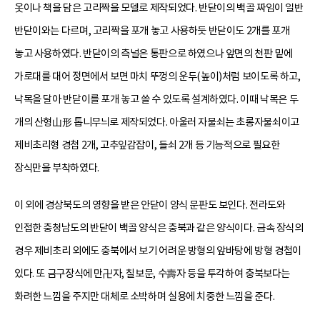
옷이나 책을 담은 고리짝을 모델로 제작되었다. 반닫이의 백골 짜임이 일반
반닫이와는 다르며, 고리짝을 포개 놓고 사용하듯 반닫이도 2개를 포개
놓고 사용하였다. 반닫이의 측널은 통판으로 하였으나 앞면의 천판 밑에
가로대를 대어 정면에서 보면 마치 뚜껑의 운두(높이)처럼 보이도록 하고,
낙목을 달아 반닫이를 포개 놓고 쓸 수 있도록 설계하였다. 이때 낙목은 두
개의 산형山形 톱니무늬로 제작되었다. 아울러 자물쇠는 초롱자물쇠이고
제비초리형 경첩 2개, 고추잎감잡이, 들쇠 2개 등 기능적으로 필요한
장식만을 부착하였다.
이 외에 경상북도의 영향을 받은 안닫이 양식 문판도 보인다. 전라도와
인접한 충청남도의 반닫이 백골 양식은 충북과 같은 양식이다. 금속 장식의
경우 제비초리 외에도 충북에서 보기 어려운 방형의 앞바탕에 방형 경첩이
있다. 또 금구장식에 만卍자, 칠보문, 수壽자 등을 투각하여 충북보다는
화려한 느낌을 주지만 대체로 소박하며 실용에 치중한 느낌을 준다.