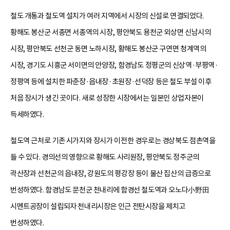
철도 개통과 철도역 설치가 여러 지역에서 시장의 신설로 연결되었다.
황해도 봉산군 서종면 서종역의 시장, 평안북도 용천군 외상면 신남시의
시장, 평안북도 선천군 동면 노하시장, 황해도 봉산군 구연면 청계역의
시장, 경기도 시흥군 서이면의 안양장, 함경남도 정평군의 신상역·부평역·
정평역 등에 설치한 파춘장·읍내장·초원장·선덕장 등은 철도 부설 이후
처음 장시가 생긴 곳이다. 새로 성장한 시장에서는 일본인 상업자본이
득세하였다.
철도역 근처로 기존 시가지와 장시가 이전한 경우로는 경상북도 점촌역을
들 수 있다. 경의선의 영향으로 황해도 사리원장, 평안북도 정주군의
곽산장과 선천군의 읍내장, 강원도의 평강장 등이 물산 집산의 급증으로
번성하였다. 함경남도 문천군 천내리에 함경선 철도역과 오노다小野田
시멘트공장이 설립되자 천내리시장은 인근 전탄시장을 제치고
번성하였다.