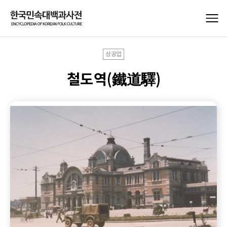
상공업
철도역(鐵道驛)