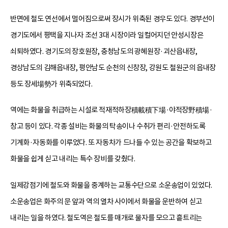
반면에 철도 연선에서 멀어짐으로써 장시가 위축된 경우도 있다. 경부선이
경기도에서 평택을 지나자 조선 3대 시장이라 일컬어지던 안성시장은
쇠퇴하였다. 경기도의 장호원장, 충청남도의 광혜원장·괴산읍내장,
경상남도의 김해읍내장, 평안남도 순천의 신창장, 강원도 철원군의 읍내장
등도 장세場勢가 위축되었다.
역에는 화물을 취급하는 시설로 적재적하장積載積下場·야적장野積場·
창고 등이 있다. 각종 설비는 화물의 탁송이나 수취가 편리·안전하도록
기계화·자동화를 이루었다. 또 자동차가 드나들 수 있는 공간을 확보하고
화물을 쉽게 싣고 내리는 특수 장비를 갖췄다.
일제강점기에 철도와 화물을 중계하는 교통수단으로 소운송업이 있었다.
소운송업은 화주의 문 앞과 역의 열차 사이에서 화물을 운반하여 싣고
내리는 일을 하였다. 철도역은 철도를 매개로 물자를 모으고 흩트리는