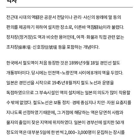
역사
전근대 시대의 역驛은 공문서 전달이나 관리·사신의 왕래에 말 등의
편의를 제공하기 위하여 설치한 장소로, 이른바 역참驛站이라 불렸다.
정차장(정거장)도 역과 비슷한 용어인데, 여객·화물과 직접 관련 없는
조차장操車場·신호장信號場 등을 포함하는 개념이다.
한국에서 철도역이 처음 등장한 것은 1899년 9월 18일 경인선 철도
개통부터이다. 당시에는 인천역~노량진역 사이에 8개의 역을 두었다.
일본은 경인선을 시작으로 1945년 8월까지 철도 노선과 운영을
독점하였으므로 그 부속시설인 역의 설치에는 일본의 의도가 많이 작용할
수 밖에 없었다. 철도노선은 보통 정치·경제 중심지나 치안·자원 요충지를
지나도록 선정하였기 때문에, 그 거점에 해당하는 역은 당연히 사람과
물자의 출입이 잦은 지역에 위치하였다. 일본이 경부선에 설치한 50개
정도의 역은 대부분 5일에 한 번씩 2,000~3,000명이 운집하는 장시를