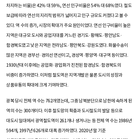
차지하는 비율)은 42％ 대 59％, 연선 인구비율은 54％ 대 68％였다. 철도
보급에 따라 연선의 지리적 범위가 넓어지고 인구 규모도 커졌다고 볼 수
있다. 역 수의 증가, 시장의 확대가 주요 원인이었다. 연선 인구비율이 높은
지역은 대규모 도시와 공업지대를 거느린 경기도·황해도·평안남도·
함경북도였고 낮은 지역은 전라남도·평안북도·강원도였다. 화물수송이
많은 지역은 경부선·경의선 연선이고, 경성역·평양역·대구역 등이었다.
1930년대 이후에는 공업화·광업화가 진전된 함경남도·함경북도의
비중이 증가하였다. 이처럼 철도역은 지역개발은 물론 도시의 성장과
상품유통의 확대에 크게 기여하였다.
광복 당시 전체 역 수는 762개였는데, 그중 남북분단으로 남한에 속하게 된
역의 수는 300개이다. 이후 철도망의 확충과 도시철도의 발달 등으로
대도시 일대에서 광역철도역이 261개나 생겨나는 등 전체 역 수는 1986년
594개, 1997년 626개로 대폭 증가하였다. 2020년 말 기준