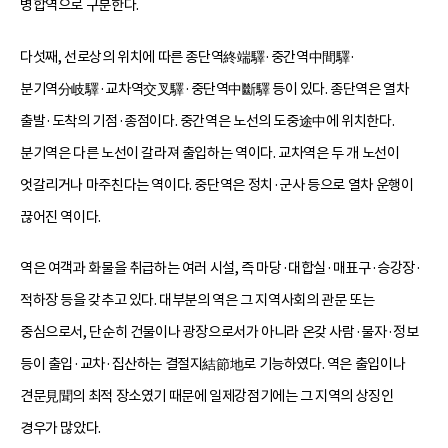
병합역으로 구분한다.
다섯째, 선로상의 위치에 따른 종단역終端驛·중간역中間驛·
분기역分岐驛·교차역交叉驛·중단역中斷驛 등이 있다. 종단역은 열차
출발·도착의 기점·종점이다. 중간역은 노선의 도중途中에 위치한다.
분기역은 다른 노선이 갈라져 출입하는 역이다. 교차역은 두 개 노선이
엇갈리거나 마주친다는 역이다. 중단역은 정치·군사 등으로 열차 운행이
끊어진 역이다.
역은 여객과 화물을 취급하는 여러 시설, 즉 마당·대합실·매표구·승강장·
적하장 등을 갖추고 있다. 대부분의 역은 그 지역사회의 관문 또는
중심으로서, 단순히 건물이나 광장으로서가 아니라 온갖 사람·물자·정보
등이 출입·교차·집산하는 결절지結節地로 기능하였다. 역은 출입이나
견문見聞의 최적 장소였기 때문에 일제강점기에는 그 지역의 상징인
경우가 많았다.