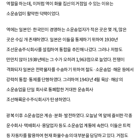
역할을 하는데, 이처럼 역이 화물 집산의 거점일 수 있는 이유는
소운송업이 활약한 덕택이었다.
역에는 일본인·한국인이 경영하는 소운송업자가 적은 곳은 몇 개, 많은
곳은 수십 개 존재하였다. 일본은 이들을 통제하기 위하여 1930년
조선운송주식회사를 설립하여 통합을 추진해 나갔다. 그러나 저항도
만만치 않아 1938년에는 그 수가 오히려 1,963점으로 늘었다. 전쟁이
격화되자 일본은 전략물자를 수송하기 위하여 철도·소운송업·해운 등에서
강력히 통합·통제를 단행하였다. 그리하여 1943년 4월 육상·해상의
소운송업을 단일 회사로 통폐합한 거대한 운송회사
조선해륙운수주식회사가 탄생하였다.
광복 이후 소운송업은 계승·분화·발전하였다. 오늘날 역 앞에 즐비한 각종
운수회사·택배회사·용달업자 등도 소운송업 계통에 속한다. 이들은 트럭
등 자동차를 활용하여 현재 화물수송의 대부분을 담당하고 있다. 거점도