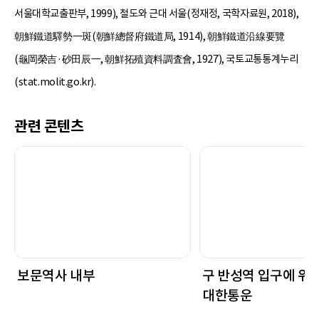
서울대학교출판부, 1999), 철도와 근대 서울(정재정, 국학자료원, 2018),
朝鮮鐵道驛勢一斑(朝鮮總督府鐵道局, 1914), 朝鮮鐵道沿線要覽
(龜岡榮吉·砂田辰一, 朝鮮拓殖資料調査會, 1927), 국토교통통계누리
(stat.molit.go.kr).
관련 콘텐츠
보문역사 내부
구 반성역 입구에 위
대한통운