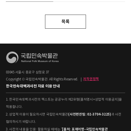
목록
03045 서울시 종로구 삼청로 37
Copyright © 국립민속박물관. All Rights Reserved.
|
저작권정책
한국민속대백과사전 자료 이용 안내
1. 한국민속대백과사전의 텍스트는 공공누리 제2유형(출처명시+상업적 이용금지)을
적용합니다.
(사전편찬팀: 02-3704-3225)
2. 상업적 이용이 필요하시면 국립민속박물관
과 사전
협의하시기 바랍니다.
[출처: 표제어명–국립민속박물관
3. 사전의 내용을 인용·활용하실 때에는 '