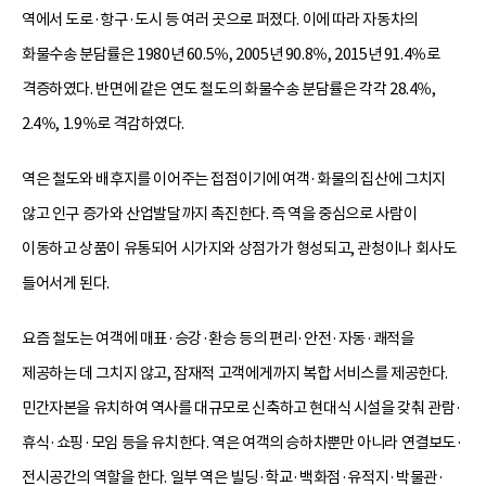
역에서 도로·항구·도시 등 여러 곳으로 퍼졌다. 이에 따라 자동차의
화물수송 분담률은 1980년 60.5％, 2005년 90.8％, 2015년 91.4％로
격증하였다. 반면에 같은 연도 철도의 화물수송 분담률은 각각 28.4％,
2.4％, 1.9％로 격감하였다.
역은 철도와 배후지를 이어주는 접점이기에 여객·화물의 집산에 그치지
않고 인구 증가와 산업발달까지 촉진한다. 즉 역을 중심으로 사람이
이동하고 상품이 유통되어 시가지와 상점가가 형성되고, 관청이나 회사도
들어서게 된다.
요즘 철도는 여객에 매표·승강·환승 등의 편리·안전·자동·쾌적을
제공하는 데 그치지 않고, 잠재적 고객에게까지 복합 서비스를 제공한다.
민간자본을 유치하여 역사를 대규모로 신축하고 현대식 시설을 갖춰 관람·
휴식·쇼핑·모임 등을 유치한다. 역은 여객의 승하차뿐만 아니라 연결보도·
전시공간의 역할을 한다. 일부 역은 빌딩·학교·백화점·유적지·박물관·