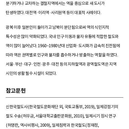
분기하거나 교차하는 결절지역에서는 역을 중심으로 새 도시가
탄생하였다. 대전역·이리역·사리원역 등이 대표적 사례이다.
광복 이후 일본인이 돌아가고 남북이 분단됨으로써 역의 식민지적
특수성은 많이 약화되었다. 국내 인구 이동과 물자 유통에 적합한 철도와
역이 많이 늘어났다. 1960~1980년대 산업화·도시화가 급속히 진전됨에
따라 역은 권역별로 인구와 물자를 흡수하거나 방출하는 역할을 하였다.
서울·부산·대구·인천·광주·대전 등의 지하철역과 광역철도역은 지역
시민의 생활 필수 시설이 되었다.
참고문헌
신한국철도사(한국철도문화재단 외, 국토교통부, 2019), 일제강점기의
철도 수송(허우긍, 서울대학교출판문화원, 2010), 일제시기 장시 연구
(허영란, 역사비평사, 2009), 일제침략과 한국철도(정재정,