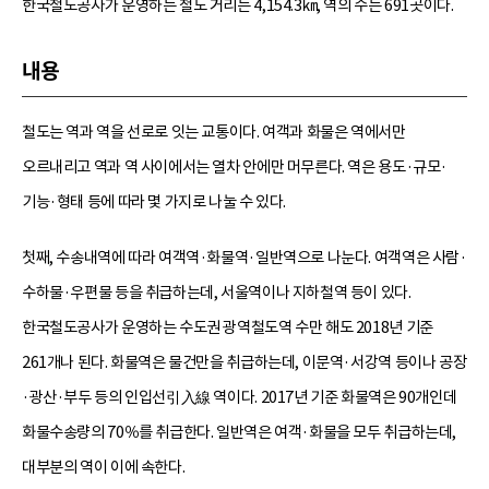
한국철도공사가 운영하는 철도 거리는 4,154.3㎞, 역의 수는 691곳이다.
내용
철도는 역과 역을 선로로 잇는 교통이다. 여객과 화물은 역에서만
오르내리고 역과 역 사이에서는 열차 안에만 머무른다. 역은 용도·규모·
기능·형태 등에 따라 몇 가지로 나눌 수 있다.
첫째, 수송내역에 따라 여객역·화물역·일반역으로 나눈다. 여객역은 사람·
수하물·우편물 등을 취급하는데, 서울역이나 지하철역 등이 있다.
한국철도공사가 운영하는 수도권 광역철도역 수만 해도 2018년 기준
261개나 된다. 화물역은 물건만을 취급하는데, 이문역·서강역 등이나 공장
·광산·부두 등의 인입선引入線 역이다. 2017년 기준 화물역은 90개인데
화물수송량의 70％를 취급한다. 일반역은 여객·화물을 모두 취급하는데,
대부분의 역이 이에 속한다.