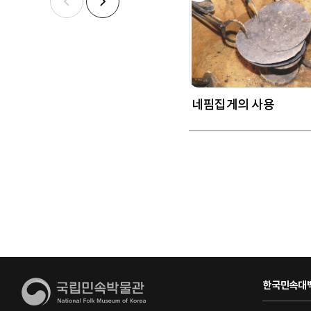
네핌집게의 사용
한국민속대백