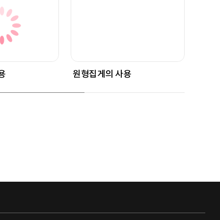
용
원형집게의 사용
평집