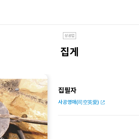
상공업
집게
집필자
사공영애(司空英愛)