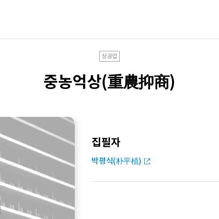
상공업
중농억상(重農抑商)
집필자
박평식(朴平植)