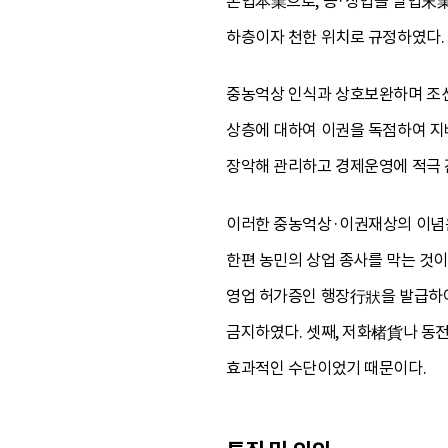
본업本業으로, 공·상업을 말업末業
하층이자 천한 위치로 규정하였다.
중농억상 인식과 상호보완하며 조선
상층에 대하여 이권을 독점하여 지
장악해 관리하고 경제운영에 적극 
이러한 중농억상·이권재상의 이념은
한편 농민의 상업 종사를 막는 것
영업 허가증인 행장行狀을 발급하여
금지하였다. 셋째, 저화楮貨나 동
효과적인 수단이었기 때문이다.