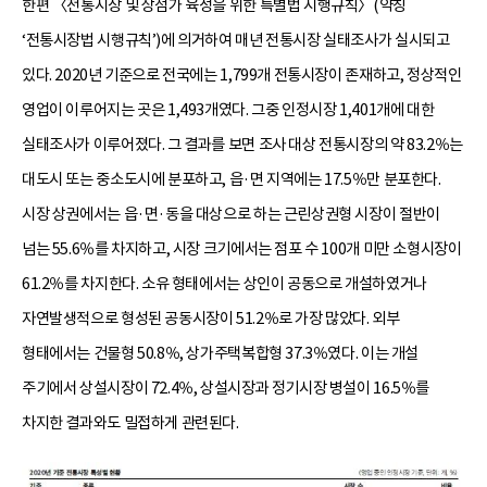
한편 〈전통시장 및 상점가 육성을 위한 특별법 시행규칙〉(약칭
‘전통시장법 시행규칙’)에 의거하여 매년 전통시장 실태조사가 실시되고
있다. 2020년 기준으로 전국에는 1,799개 전통시장이 존재하고, 정상적인
영업이 이루어지는 곳은 1,493개였다. 그중 인정시장 1,401개에 대한
실태조사가 이루어졌다. 그 결과를 보면 조사 대상 전통시장의 약 83.2％는
대도시 또는 중소도시에 분포하고, 읍·면 지역에는 17.5％만 분포한다.
시장 상권에서는 읍·면·동을 대상으로 하는 근린상권형 시장이 절반이
넘는 55.6％를 차지하고, 시장 크기에서는 점포 수 100개 미만 소형시장이
61.2％를 차지한다. 소유 형태에서는 상인이 공동으로 개설하였거나
자연발생적으로 형성된 공동시장이 51.2％로 가장 많았다. 외부
형태에서는 건물형 50.8％, 상가주택복합형 37.3％였다. 이는 개설
주기에서 상설시장이 72.4％, 상설시장과 정기시장 병설이 16.5％를
차지한 결과와도 밀접하게 관련된다.