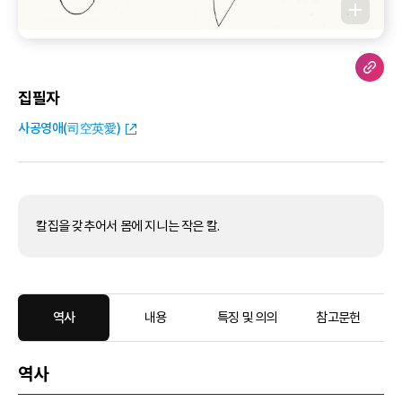
집필자
사공영애(司空英愛)
칼집을 갖추어서 몸에 지니는 작은 칼.
역사
내용
특징 및 의의
참고문헌
역사