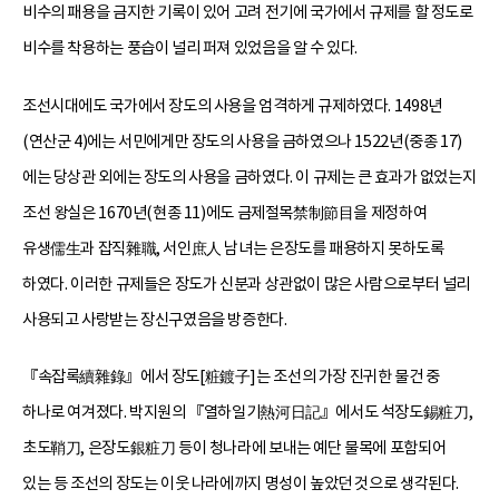
비수의 패용을 금지한 기록이 있어 고려 전기에 국가에서 규제를 할 정도로
비수를 착용하는 풍습이 널리 퍼져 있었음을 알 수 있다.
조선시대에도 국가에서 장도의 사용을 엄격하게 규제하였다. 1498년
(연산군 4)에는 서민에게만 장도의 사용을 금하였으나 1522년(중종 17)
에는 당상관 외에는 장도의 사용을 금하였다. 이 규제는 큰 효과가 없었는지
조선 왕실은 1670년(현종 11)에도 금제절목禁制節目을 제정하여
유생儒生과 잡직雜職, 서인庶人 남녀는 은장도를 패용하지 못하도록
하였다. 이러한 규제들은 장도가 신분과 상관없이 많은 사람으로부터 널리
사용되고 사랑받는 장신구였음을 방증한다.
『속잡록續雜錄』에서 장도[粧鍍子]는 조선의 가장 진귀한 물건 중
하나로 여겨졌다. 박지원의 『열하일기熱河日記』에서도 석장도錫粧刀,
초도鞘刀, 은장도銀粧刀 등이 청나라에 보내는 예단 물목에 포함되어
있는 등 조선의 장도는 이웃 나라에까지 명성이 높았던 것으로 생각된다.