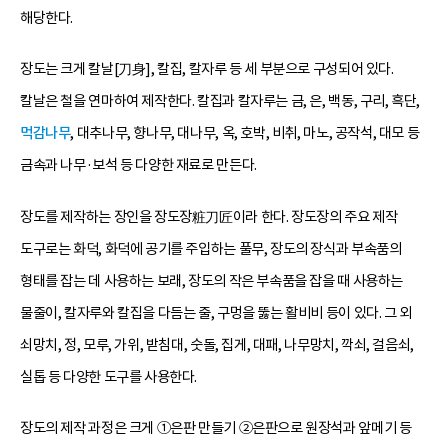
해당한다.
장도는 크게 칼날[刀身], 칼집, 칼자루 등 세 부분으로 구성되어 있다.
칼날은 철을 연마하여 제작한다. 칼집과 칼자루는 금, 은, 백동, 구리, 흑단,
먹감나무
, 대추나무, 향나무, 대나무, 옥, 호박, 비취, 마노, 공작석, 대모 등
금속과 나무·보석 등 다양한 재료로 만든다.
장도를 제작하는 장인을 장도장粧刀匠이라 한다. 장도장의 주요 제작
도구로는 화덕, 화덕에 공기를 주입하는 풀무, 장도의 장식과 부속품의
형태를 잡는 데 사용하는 보래, 장도의 작은 부속품을 잡을 때 사용하는
물줄이, 칼자루와 칼집을 다듬는 줄, 구멍을 뚫는 활비비 등이 있다. 그 외
쇠망치, 정, 모루, 가위, 받침대, 숫돌, 집게, 대패, 나무망치, 깍쇠, 걸음쇠,
실톱 등 다양한 도구를 사용한다.
장도의 제작 과정은 크게 ①은판 만들기 ②은판으로 원장석과 앞메기 등