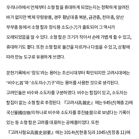
우리나라에서 언제부터 소형 칼을 휴대하게 되었는지는 정확하게 알려진
바가 없지만 백제 무령왕릉, 경주 황남대총 북분, 금관총, 천마총, 양산
부부총 등에서 소형 칼과 장식용 소도小刀가 출토되어 그 역사가
오래되었음을 알 수 있다. 소형 칼은 크기가 작아서 손에 가볍게 쥘 수 있고,
휴대하기도 좋다. 또한 소형 칼로 물건을 자르거나 다듬을 수 있고, 상황에
따라 만능 도구로 유용하게 쓰였다.
문헌기록에서 ‘장도’라는 용어는 조선시대부터 확인되지만 고려시대에는
‘비수匕首’와 ‘소도자小刀子’라는 용어를 사용한 것으로 생각된다.
고려인들은 비수와 소도자를 구분하였다. 비수는 칼집이 있고, 소도자는
칼집이 없는 소형 칼로 추정된다. 『고려사高麗史』에는 945년(혜종 2)에
국신물國信物의 하나로 비수와 소도자를 후진後晉으로 보냈다는 기록이
있는 등 소형 칼은 고려를 대표하는 공예품이었다. 또한
『고려사절요高麗史節要』에는 1014년(현종 5)과 1045년(정종 11)에