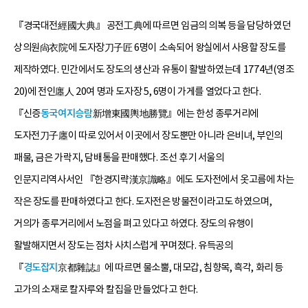
『경국대전經國大典』 공전工典에 따르면 임금의 의복 등을 담당하였던
상의원尙衣院에 도자장刀子匠 6명이 소속되어 왕실에서 사용할 장도를
제작하였다. 민간에서도 장도의 생산과 유통이 활발하였는데 1774년(영조
20)에 전인廛人 20여 명과 도자장 5, 6명이 가게를 열었다고 한다.
『신증
동국여지승람
新增東國輿地勝覽』에는 한성 종루거리에
도자전刀子廛이 따로 있어서 이곳에서 장도뿐만 아니라 은비녀, 부인의
패물, 금은 가락지, 담배통을 판매했다. 조선 후기 서울의
인문지리역사서인 『한경지략漢京識略』에도 도자전에서 옷고름에 차는
작은 장도를 판매하였다고 한다. 도자전은 방물전이라고도 하였으며,
거의가 종루거리에서 노점을 펴고 있다고 하였다. 장도의 유행이
활발해지면서 장도는 점차 사치스럽게 꾸며졌다. 유득공의
『
경도잡지
京都雜誌』에 따르면 물소뿔, 대모갑, 침향목, 흑각, 화리 등
고가의 소재로 칼자루와 칼집을 만들었다고 한다.