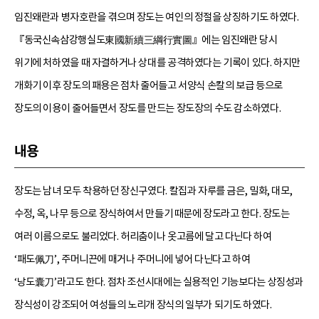
임진왜란과 병자호란을 겪으며 장도는 여인의 정절을 상징하기도 하였다.
『동국신속삼강행실도東國新續三綱行實圖』에는 임진왜란 당시
위기에 처하였을 때 자결하거나 상대를 공격하였다는 기록이 있다. 하지만
개화기 이후 장도의 패용은 점차 줄어들고 서양식 손칼의 보급 등으로
장도의 이용이 줄어들면서 장도를 만드는 장도장의 수도 감소하였다.
내용
장도는 남녀 모두 착용하던 장신구였다. 칼집과 자루를 금은, 밀화, 대모,
수정, 옥, 나무 등으로 장식하여서 만들기 때문에 장도라고 한다. 장도는
여러 이름으로도 불리었다. 허리춤이나 옷고름에 달고 다닌다 하여
‘패도佩刀’, 주머니끈에 매거나 주머니에 넣어 다닌다고 하여
‘낭도囊刀’라고도 한다. 점차 조선시대에는 실용적인 기능보다는 상징성과
장식성이 강조되어 여성들의 노리개 장식의 일부가 되기도 하였다.