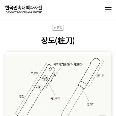
상공업
장도(粧刀)