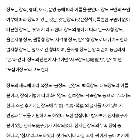
장도는 장식, 형태, 재료, 문양 등에 따라 이름을 붙인다. 장도 표면의 꾸밈
여부에 따라 장식이 있는 것은 ‘갖은장식(갖은장석)’, 특별한 꾸밈이 없이
매끈한 장도는 ‘맞배기’라고 한다. 장도의 형태에 따라 일一자형 장도,
을乙자형 장도, 원통형 장도, 사각형 장도, 팔각형 장도로 나뉘기도 한다.
일자형 장도는 옆으로 긴 형태이며, 을자형 장도는 양쪽 끝이 둥글려져
‘乙’과 같다. 장도의 단면이 사각이면 ‘사모장도紗帽粧刀’, 팔각이면
‘모잽이장도’라고도 한다.
장도의 재료에 따라 목장도·금장도·은장도·백옥장도·대모장도라 이름
붙이고, 장식 기법에 따라 화각장도·칠보장도·낙죽장도 등으로 부르기도
한다. 조선 후기에는 장도에 ‘부副·수壽·복福’의 글자를 새겨 넣어서
안녕과 부귀를 기원하기도 하였다. 또한 칼집이나 칼자루에 첨자籤子가
붙어 있는 첨자도籤子刀가 제작되었다. 첨자는 장도의 부속 장식 중
하나로, ‘첨사’라고도 하였다. 젓가락이나 과일 꼬치, 귀이개 등이 여기에