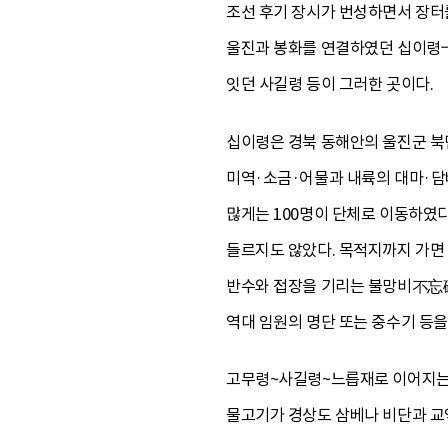
조선 후기 장시가 번성하면서 장터
울진과 봉화를 연결하였던 십이령十
잇던 사길령 등이 그러한 곳이다.
십이령은 경북 동해안의 울진군 북
미역·소금·어물과 내륙의 대마·담배
많게는 100명이 단체로 이동하였다
들르지도 않았다. 목적지까지 가면
반수와 접장을 기리는 불망비不忘碑
역대 임원의 명단 또는 중수기 등을
고무령~사길령~느릅재로 이어지는 
물고기가 경상도 삼베나 비단과 교