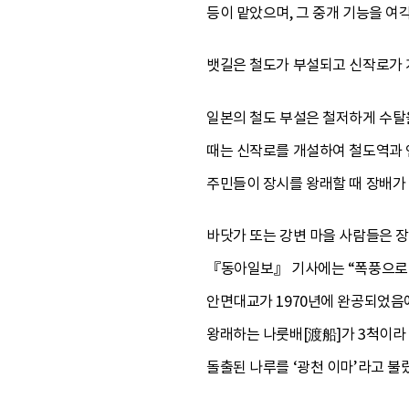
등이 맡았으며, 그 중개 기능을 여
뱃길은 철도가 부설되고 신작로가
일본의 철도 부설은 철저하게 수탈을
때는 신작로를 개설하여 철도역과 
주민들이 장시를 왕래할 때 장배가
바닷가 또는 강변 마을 사람들은 장에
『동아일보』 기사에는 “폭풍으로 
안면대교가 1970년에 완공되었음
왕래하는 나룻배[渡船]가 3척이라
돌출된 나루를 ‘광천 이마’라고 