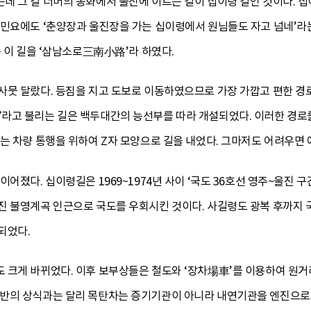
데 그 길 너머의 봉화에서 울진에 이르는 길이 십이령 길인 것이다. 
 민요에도 ‘춘양장과 울진장을 가는 십이령에서 원님들도 자고 넘네’라는
는 이 길을 ‘삼남소로三南小路’라 하였다.
뭇 달랐다. 등짐을 지고 도보로 이동하였으므로 가장 가깝고 편한 경로
라고 불리는 길은 백두대간의 능선부를 따라 개설되었다. 이러한 경로를
는 차량 통행을 위하여 Z자 모양으로 길을 내었다. 그마저도 어려우면 
이어졌다. 십이령길은 1969~1974년 사이 ‘국도 36호선 영주~울진
 불영계곡 인근으로 국도를 우회시킨 것이다. 사길령도 광복 후까지 국
되었다.
 크게 바뀌었다. 이후 보부상들은 철도와 ‘장차場車’를 이용하여 원거
반의 상식과는 달리 목탄차는 증기기관이 아니라 내연기관을 엔진으로 장