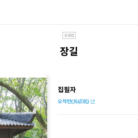
상공업
장길
집필자
오석민(吳碩珉)