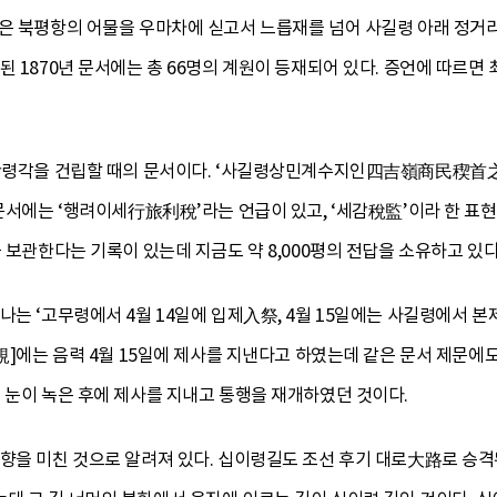
단은 북평항의 어물을 우마차에 싣고서 느릅재를 넘어 사길령 아래 정거
된 1870년 문서에는 총 66명의 계원이 등재되어 있다. 증언에 따르면
 산령각을 건립할 때의 문서이다. ‘사길령상민계수지인四吉嶺商民稧首
 문서에는 ‘행려이세行旅利稅’라는 언급이 있고, ‘세감稅監’이라 한 표현
 보관한다는 기록이 있는데 지금도 약 8,000평의 전답을 소유하고 있다
나는 ‘고무령에서 4월 14일에 입제入祭, 4월 15일에는 사길령에서 본
立規]에는 음력 4월 15일에 제사를 지낸다고 하였는데 같은 문서 제문에
 눈이 녹은 후에 제사를 지내고 통행을 재개하였던 것이다.
향을 미친 것으로 알려져 있다. 십이령길도 조선 후기 대로大路로 승격