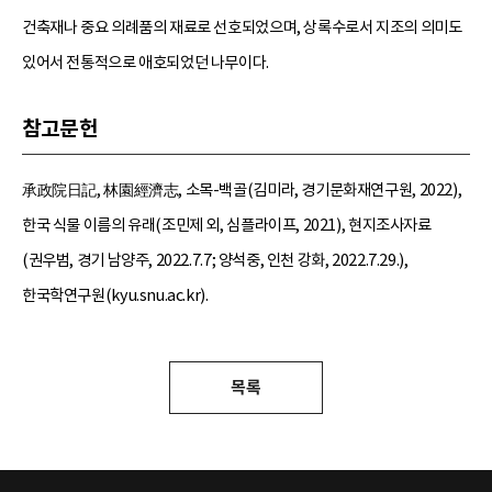
건축재나 중요 의례품의 재료로 선호되었으며, 상록수로서 지조의 의미도
있어서 전통적으로 애호되었던 나무이다.
참고문헌
承政院日記, 林園經濟志, 소목-백골(김미라, 경기문화재연구원, 2022),
한국 식물 이름의 유래(조민제 외, 심플라이프, 2021), 현지조사자료
(권우범, 경기 남양주, 2022.7.7; 양석중, 인천 강화, 2022.7.29.),
한국학연구원(kyu.snu.ac.kr).
목록