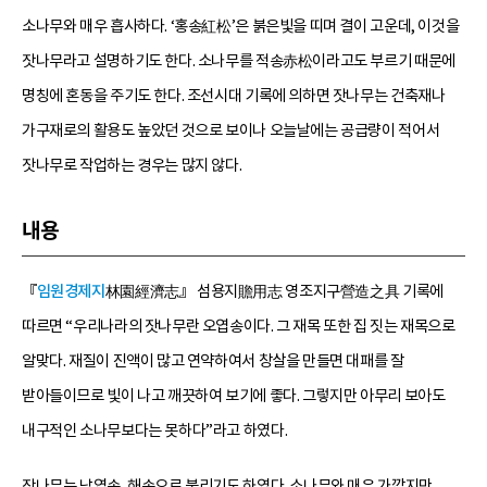
소나무와 매우 흡사하다. ‘홍송紅松’은 붉은빛을 띠며 결이 고운데, 이것을
잣나무라고 설명하기도 한다. 소나무를 적송赤松이라고도 부르기 때문에
명칭에 혼동을 주기도 한다. 조선시대 기록에 의하면 잣나무는 건축재나
가구재로의 활용도 높았던 것으로 보이나 오늘날에는 공급량이 적어서
잣나무로 작업하는 경우는 많지 않다.
내용
『
임원경제지
林園經濟志』 섬용지贍用志 영조지구營造之具 기록에
따르면 “우리나라의 잣나무란 오엽송이다. 그 재목 또한 집 짓는 재목으로
알맞다. 재질이 진액이 많고 연약하여서 창살을 만들면 대패를 잘
받아들이므로 빛이 나고 깨끗하여 보기에 좋다. 그렇지만 아무리 보아도
내구적인 소나무보다는 못하다”라고 하였다.
잣나무는 낙엽송, 해송으로 불리기도 하였다. 소나무와 매우 가깝지만