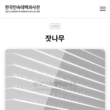
상공업
잣나무