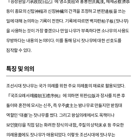
『승정원일기承政院日記』에 영조英祖와 홍봉한洪鳳漢, 채제공蔡濟恭
등이 종묘의 신탑神榻과 신장神欌의 간격을 조정하고 변판邊板을 쓰는
일에 대해 논의하는 기록이 전한다. 기록에 따르면 백자판柏子板(잣나무)
을 사용하는 것이 가장 좋겠으나 만일 나무가 부족하다면 소나무의 사용도
무방하다는 내용의 논의이다. 이를 통해 당시 잣나무에 대한 선호도를
짐작할 수 있다.
특징 및 의의
조선시대 잣나무는 국가 의례를 위한 주요 의례품의 재료로 활용되었다.
『국조오례서례國朝五禮序例』에 의하면 위판位版과 장사를 치른 후
돌아와 혼전에 모시는 신주, 즉 우주虞主는 밤나무로 만들지만 받침대
역할인 ‘대臺’는 잣나무를 썼다. 그리고 왕실의례에서도 옥책이나
보인寶印을 직접 담는 화려한 장식의 내함, 주칠의 상탁床卓 등 주요한
의례용품에도 잣나무가 애용되었다. 이렇듯 조선시대에 잣나무는