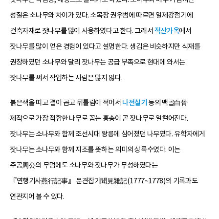
성질은 소나무와 차이가 있다. 소목장 권우범에 따르면 일제강점기에
건축자재로 잣나무를 많이 사용하였다고 한다. 그래서
적산가옥
에서
잣나무를 많이 얻은 경험이 있다고 설명한다. 생김은 비슷하지만 식재를
권장하였던 소나무와 달리 잣나무는 공급 부족으로 현대에 와서는
잣나무를 써서 작업하는 사람은 많지 않다.
붉은색을 띠고 결이 곱고 뒤틀림이 적어서
나전칠기
등의 백골白骨
제작으로 가장 적합한 나무로 꼽는 홍송이 곧 잣나무로 일컬어진다.
잣나무는 소나무와 함께 조선시대 왕릉에 심어졌던 나무였다. 유학자에게
잣나무는 소나무와 함께 지조를 뜻하는 의미의 상록수였다. 이는
주공周公의 무덤에도 소나무와 잣나무가 무성하였다는
『연행기사燕行記事』 문견잡기聞見雜記(1777~1778)의 기록과도
연관지어 볼 수 있다.