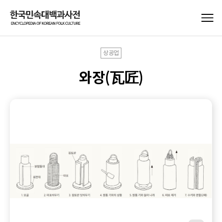
상공업
와장(瓦匠)