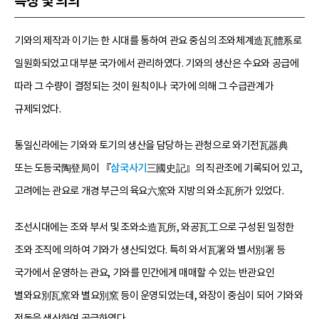
특징 및 의의
기와의 제작과 이기는 한 시대를 통하여 관요 중심의 조와체계造瓦體系로
일원화되었고 대부분 국가에서 관리하였다. 기와의 생산은 수요와 공급에
따라 그 수량이 결정되는 것이 원칙이나 국가에 의해 그 수급관계가
규제되었다.
통일신라에는 기와와 토기의 생산을 담당하는 관청으로 와기전瓦器典
또는 도등국陶登局이 『
삼국사기
三國史記』의 직관조에 기록되어 있고,
고려에는 관요로 개경 부근의 육요六窯와 지방의 와소瓦所가 있었다.
조선시대에는 조와 부서 및 조와소造瓦所, 와공瓦工으로 구성된 일정한
조와 조직에 의하여 기와가 생산되었다. 특히 와서瓦署와 별서別署 등
국가에서 운영하는 관요, 기와를 민간에게 매매할 수 있는 반관요인
별와요別瓦窯와 별요別窯 등이 운영되었는데, 와장이 중심이 되어 기와와
전돌을 생산하여 공급하였다.