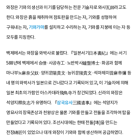
와장은 기와의 생산과 이기를 담당하는 전문 기술자로 와사瓦師라고도
한다. 와장은 흙을 채취하여 점토판을 만드는 자, 기와를 성형하여
구워내는 자,
기와가마
를 설치하고 수리하는 자, 기와를 지붕에 이는 자 등
모두를 지칭한다.
백제에서는 와장을 와박사로 불렀다. 『일본서기日本書紀』에는 서기
588년에 백제에서 승僧·사공寺工·노반박사鑪盤博士·화공과 함께
마나부노麻奈父奴·양귀문陽貴文·능귀문陵貴文·석마제미昔麻帝彌 등
네 명의 와박사가 일본으로 건너갔다고 기록되어 있고, 이 기술자에 의해
일본 최초의 가람인 아스카데라飛鳥寺가 창건되었다. 신라의 와장은
석양지釋良志가 유명하다. 『
삼국유사
三國遺事』에는 석양지가
영묘사의 장육존상과 천왕상은 물론 기와를 만들고 전돌을 조각하여 탑을
만들었다고 기록되어 있다. 조선시대에는 한때 전돌[塼]을 만드는
전장磚匠이 있었으나 대개 와장이 기와와 함께 생산하여 공급하였다.