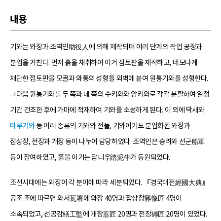
내용
기와는 와장과 조역인助役人에 의해 제작되며 여러 단계의 작업 공정과
분업을 거친다. 먼저 흙을 채취하여 이겨 점토판을 제작하고, 네모나게
재단한 점토판을 모골과 와통의 성형틀 외벽에 붙여 원통기와를 성형한다.
그다음 원통기와를 두 쪽과 네 쪽의 수키와와 암키와로 각각 분할하여 일정
기간 건조한 후에 가마에 적재하여 기와를 소성하게 된다. 이 외에 막새와
마루기와
등 여러 종류의 기와와 전돌, 기와이기도 분업화된 와장과
잡상장, 전장과 개장 등이 나누어 담당하였다. 조역인은 승려와 선군船軍
등이 참여하였고, 흙을 이기는 답니우踏泥牛가 동원되었다.
조선시대에는 와장이 각 분야에 따라 세분되었다. 『경국대전經國大典』
공조 조에 따르면 와서瓦署에 와장 40명과 잡상장雜像匠 4명이
소속되었고, 선공감繕工監에 개장蓋匠 20명과 전장磚匠 20명이 있었다.