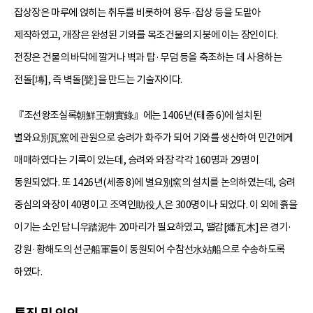
잡상장은 마루에 얹히는 취두를 비롯하여 용두·잡상 등을 도맡아
제작하였고, 개장은 완성된 기와를 목조건물의 지붕에 이는 장인이다.
전장은 건물의 바닥에 깔거나 벽과 탑·무덤 등을 축조하는 데 사용하는
전돌[塼], 즉 벽돌[甓]을 만드는 기술자이다.
『조선왕조실록朝鮮王朝實錄』에는 1406년(태종 6)에 설치된
별와요別瓦窯에 관원으로 승려가 화주가 되어 기와를 생산하여 민간에게
매매하였다는 기록이 있는데, 승려와 와장 각각 160명과 29명이
동원되었다. 또 1426년(세종 8)에 별요別窯의 설치를 논의하였는데, 승려
중심의 와장이 40명이고 조역인助役人은 300명이나 되었다. 이 외에 흙을
이기는 소인 답니우踏泥牛 20마리가 필요하였고, 땔감[燔瓦木]은 경기·
강원·황해도의 선군船軍들이 동원되어 수참선水站船으로 수송하도록
하였다.