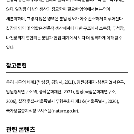
않다. 일정량 이상의 생산과 정교함이 필요한 영역에서는 분업이
세분화하며, 그렇지 않은 영역은 분업 정도가 아주 간소하게 이루어진다.
칠장의 영역 및 역할은 전통적 생산체계에 대한 구조에서 소목장, 두석장,
나전장까지 결합되는 분업과 협업 체계에서 보다 더 정확하게 이해될 수
있다.
참고문헌
우리 나무의 세계1(박상진, 김영사, 2011), 임원경제지-섬용지2(서유구,
임원경제연구소 역, 풍석문화재단, 2021), 칠장(국립문화재연구소,
2006), 칠장 옻칠-서울특별시 무형문화재 제1호(서울특별시, 2020),
국가생물종지식정보시스템(nature.go.kr).
관련 콘텐츠