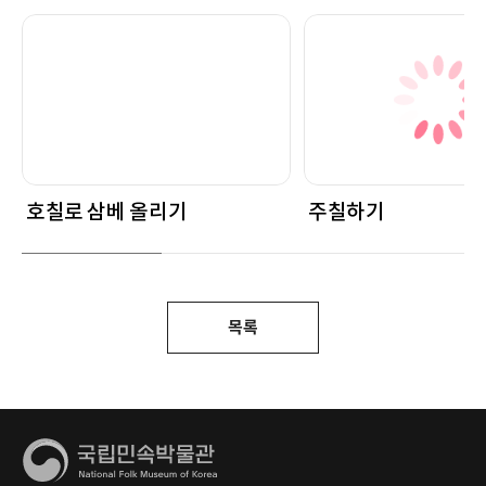
호칠로 삼베 올리기
주칠하기
목록