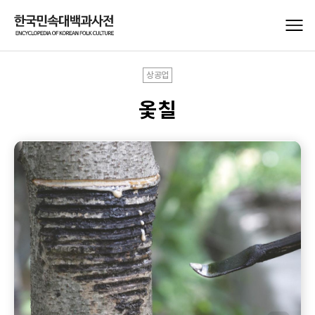
상공업
옻칠