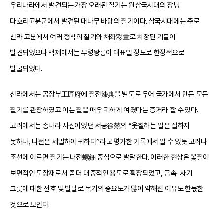
우리나라에서 발견되는 가장 오래된 칠기는 원삼국시대의 창녕
다호리고분군에서 발견된 대나무 바탕의 칠기이다. 삼국시대에는 주로
신라 고분에서 여러 형식의 칠기와 채화彩畫로 치장된 기물이
발견되었으나 백제에서는 무령왕릉이 대표일 정도로 한정적으로
발굴되었다.
신라에서는 공장부工匠府에 칠전漆典을 별도로 두어 국가에서 만든 모든
칠기를 관장하였고 이는 칠을 매우 귀하게 여겼다는 증거라 할 수 있다.
고려에서는 송나라 사신이었던 서긍徐兢의 “옻칠하는 일은 잘하지
못하나, 나전은 세밀하여 귀하다”라고 평가한 기록에서 알 수 있듯 고려나
조선에 이르면 칠기는 나전螺鈿 중심으로 발달한다. 이러한 현상은 옻칠이
보편적인 도장재로서 좀 더 대중적인 용도로 확장되었고, 금속·사기
그릇에 대한 선호 및 발달로 목기의 중요도가 많이 약해진 이유도 한몫한
것으로 보인다.