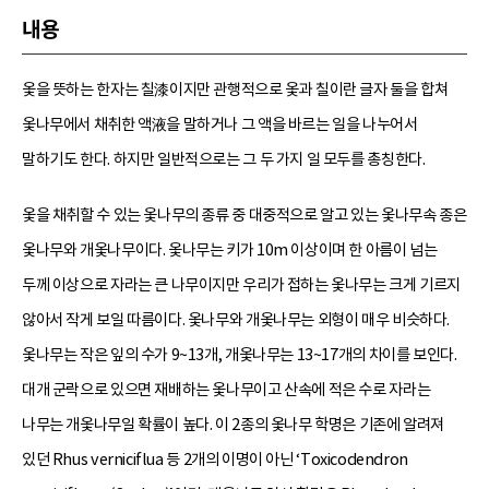
내용
옻을 뜻하는 한자는 칠漆이지만 관행적으로 옻과 칠이란 글자 둘을 합쳐
옻나무에서 채취한 액液을 말하거나 그 액을 바르는 일을 나누어서
말하기도 한다. 하지만 일반적으로는 그 두 가지 일 모두를 총칭한다.
옻을 채취할 수 있는 옻나무의 종류 중 대중적으로 알고 있는 옻나무속 종은
옻나무와 개옻나무이다. 옻나무는 키가 10m 이상이며 한 아름이 넘는
두께 이상으로 자라는 큰 나무이지만 우리가 접하는 옻나무는 크게 기르지
않아서 작게 보일 따름이다. 옻나무와 개옻나무는 외형이 매우 비슷하다.
옻나무는 작은 잎의 수가 9~13개, 개옻나무는 13~17개의 차이를 보인다.
대개 군락으로 있으면 재배하는 옻나무이고 산속에 적은 수로 자라는
나무는 개옻나무일 확률이 높다. 이 2종의 옻나무 학명은 기존에 알려져
있던 Rhus verniciflua 등 2개의 이명이 아닌 ‘Toxicodendron