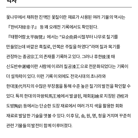
역사
옻나무에서 채취한 진액인 옻칠이란 재료가 사용된 여러 기물의 역사는
『한비자韓非子』 등 꽤 오래전 기록에서도 확인된다.
『태평어람太平御覽』에서는 “요순堯舜시절부터 나무로 칠기를
만들었는데 바깥은 흑칠로, 안쪽은 주칠을 하였다”라며 칠과 목기를
관장하는 종공宗工의 존재를 기록하고 있다. 그러나 후한後漢 때
신도반申屠蟠이란 사람에 이르러 칠공漆工으로 전문화되었다는 기록이
더 설득력이 있다. 이런 기록 이외에도 전국시대의 초나라와
한대漢代까지의 수많은 부장품을 통해 수준 높은 칠기의 발전을 확인할 수
있다. 특히 한대의 마왕퇴馬王堆에서 발굴된, 채회彩繪로 치장된 관棺과
도방陶鈁 등에서는 단순한 도장 재료에서 여러 가지 색을 활용한 회화
재료로 발달한 기술을 엿볼 수 있다. 이후 당, 송, 원, 명, 청을 거치며 꾸준히
관련 기물들의 발전이 함께 이루어졌다.