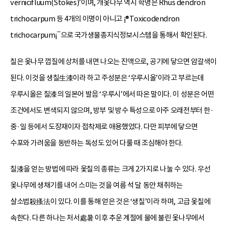
vernicifluum(Stokes)’이며, 개옻나무 역시 학명은 Rhus dendron
trichocarpum 등 4개의 이명이 아니고 ¡®Toxicodendron
trichocarpum¡¯으로 국가생물종지식정보시스템을 통해서 확인된다.
칠은 옻나무 껍질에 상처를 내면 나오는 진액으로, 공기에 닿으면 암갈색이
된다. 이것을 생칠生漆이라 하고 주성분은 ‘우루시올’이라고 부르는데
우루시올은 칠漆의 일본어 발음 ‘우루시’에서 따온 말이다. 이 성분은 어떤
조건에서도 변색되지 않으며, 방부 및 방수 특성으로 아주 오래전부터 한·
중·일 등에서 도장재이자 접착제로 애용했었다. 다만 피부에 닿으면
수포와 가려움을 동반하는 독성도 있어 다룰 때 조심해야 한다.
칠漆을 얻는 방법에 따라 옻칠의 종류는 크게 2가지로 나눌 수 있다. 우선
옻나무에 생채기를 내어 스미는 것을 여름 석 달 동안 채취하는
살소법殺搔法이 있다. 이를 통해 얻은 것은 ‘생칠’이라 하며, 고급 옻칠에
속한다. 다른 하나는 처서處暑 이후 추운 계절에 물에 불린 옻나무에서