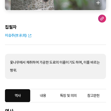
집필자
이승주(李承周)
옻나무에서 채취하여 가공한 도료의 이름이기도 하며, 이를 바르는
행위.
역사
내용
특징 및 의의
참고문헌