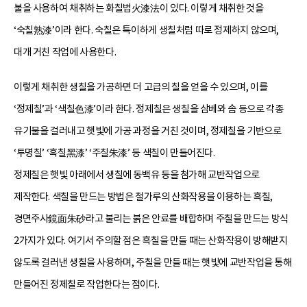
불을 사용하여 채취하는 화칠법火漆法이 있다. 이렇게 채취한 것을
‘숙칠熟漆’이라 한다. 숙칠은 특이하게 생칠처럼 따로 정제하지 않으며,
대개 거친 작업에 사용한다.
이렇게 채취한 생칠을 가공하면 더 고급의 칠을 얻을 수 있으며, 이를
‘정제칠’과 ‘색칠色漆’이라 한다. 정제칠은 생칠을 삼베와 솜 등으로 각종
유기물을 걸러내고 햇빛에 가공 과정을 거친 것이며, 정제칠을 기반으로
‘투명칠’ ‘흑칠黑漆’ ‘주칠朱漆’ 등 색칠이 만들어진다.
정제칠은 햇빛 아래에서 생칠에 동백유 등을 첨가해 교반작업으로
제작한다. 색칠을 만드는 방법은 철가루의 산화작용을 이용하는 흑칠,
경면주사鏡面朱砂라고 불리는 붉은 안료를 배합하며 주칠을 만드는 방식
2가지가 있다. 여기서 주의할 점은 흑칠을 만들 때는 산화작용이 방해받지
않도록 걸러낸 생칠을 사용하며, 주칠을 만들 때는 햇빛에 교반작업을 통해
만들어진 정제칠로 작업한다는 점이다.