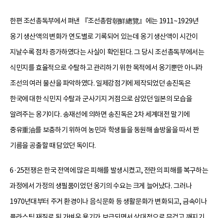
한편 조선총독부에서 펴낸 『조선총람朝鮮總覽』에는 1911~1929년
옹기 생산액의 변화가 연도별로 기록되어 있는데 옹기 생산액이 시간이
지날수록 점차 증가하였다는 사실이 확인된다. 그 당시 조선총독부에서는
식민지를 효율적으로 수탈하고 관리하기 위한 목적에서 옹기뿐만 아니라
조선의 여러 물산을 파악하였다. 일제강점기에 제작되었던 송진독은
한국에 대한 식민지 수탈과 군사기지 거점으로 삼았던 일본의 모습을
알려주는 옹기이다. 송재선에 의하면 송진독은 2차 세계대전 말기에
중유重油를 보충하기 위하여 농민과 학생들을 동원해 솔방울을 따서 짠
기름을 공출할 때 담았던 독이다.
6·25전쟁은 한국 전역에 많은 피해를 발생시켰고, 전란의 피해를 복구하는
과정에서 가정의 생필품이었던 옹기의 수요는 크게 늘어났다. 그러나
1970년대부터 주거 환경이나 음식문화 등 생활문화가 변화되고, 금속이나
플라스틱 재질로 된 가벼운 용기가 보급되면서 상대적으로 무겁고 깨지기