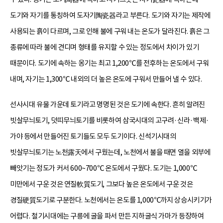
도기와 자기를 통칭하여 도자기陶瓷器라고 부른다. 도기와 자기는 제작에
사용되는 흙이 다르며, 그로 인해 불에 구워 내는 온도가 달라진다. 흙은 그
종류에 따라 불에 견디며 형태를 유지할 수 있는 정도에서 차이가 있기
때문이다. 도기에 속하는 옹기는 최고 1,200℃를 전후하는 온도에서 구워
내며, 자기는 1,300℃ 내외의 더 높은 온도에 구워서 만들어 낼 수 있다.
선사시대 유물 가운데 토기라고 명명된 것은 도기에 속한다. 흔히 알려진
빗살무늬토기, 덧띠무늬토기를 비롯하여 삼국시대의 고구려·신라·백제·
가야 등에서 만들어진 토기들도 모두 도기이다. 신석기시대의
빗살무늬토기는 노천露天에서 구웠는데, 노천에서 불을 때면 열을 외부에
빼앗기는 정도가 커서 600~700℃ 온도에서 구웠다. 도기는 1,000℃
미만에서 구운 것은 연질軟質도기, 그보다 높은 온도에서 구운 것은
경질硬質도기로 구분한다. 노천에서는 온도를 1,000℃까지 상승시키기가
어렵다. 철기시대에는 구릉에 굴을 파서 만든 지하굴식 가마가 등장하여