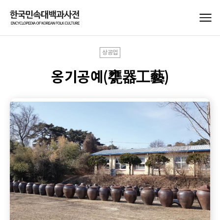
상공업
옹기공예(甕器工藝)