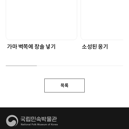
가마 벽쪽에 창솔 넣기
소성된 옹기
목록