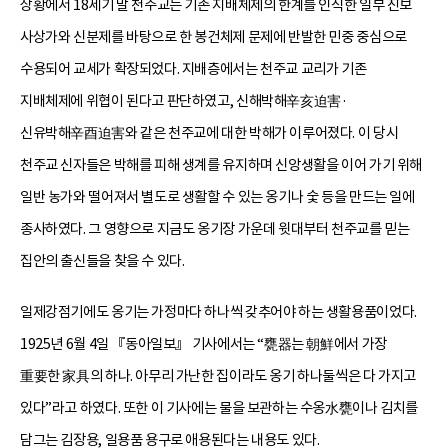
상황에서 18세기 말 천주교는 기존 지배체제의 한계를 인식한 일부 진보
사상가와 신분제를 바탕으로 한 봉건체제 문제에 반발한 민중 중심으로
수용되어 교세가 확장되었다. 지배층에서는 천주교 교리가 기존
지배체제에 위협이 된다고 판단하였고, 신해박해辛亥迫害·
신유박해辛酉迫害와 같은 천주교에 대한 박해가 이루어졌다. 이 당시
천주교 신자들은 박해를 피해 생계를 유지하며 신앙생활을 이어 가기 위해
일반 농가와 떨어져서 별도로 생활할 수 있는 옹기나 숯 등을 만드는 일에
종사하였다. 그 영향으로 지금도 옹기장 가운데 윗대부터 천주교를 믿는
집안의 출신들을 찾을 수 있다.
일제강점기에도 옹기는 가정마다 하나씩 갖추어야 하는 생활용품이었다.
1925년 6월 4일 『동아일보』 기사에서는 “甕器는 朝鮮에서 가장
重要한 家具의 하나. 아무리 가난한 집이라도 옹기 하나둘씩은 다 가지고
있다”라고 하였다. 또한 이 기사에는 물을 보관하는 수옹水甕이나 김치를
담그는 김장용, 일용품 용구로 애용된다는 내용도 있다.