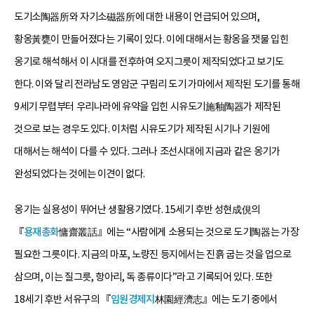
도기소陶器所와 자기소磁器所에 대한 내용이 언급되어 있으며,
황옹黃甕이 만들어졌다는 기록이 있다. 이에 대해서는 황옹을 잿물 입힌
옹기로 해석해서 이 시대를 전후하여 오지그릇이 제작되었다고 보기도
한다. 이와 달리 전라남도 영암군 구림리 도기 가마에서 제작된 도기를 통해
9세기 무렵부터 우리나라에 유약을 입힌 시유도기施釉陶器가 제작된
것으로 보는 경우도 있다. 이처럼 시유도기가 제작된 시기나 기원에
대해서는 해석이 다를 수 있다. 그러나 조선시대에 지금과 같은 옹기가
완성되었다는 것에는 이견이 없다.
옹기는 실용성이 뛰어난 생활용기였다. 15세기 후반 성현成俔의
『
용재총화
慵齋叢話』에는 “사람에게 소용되는 것으로 도기陶器는 가장
필요한 그릇이다. 지금의 마포, 노량진 등지에서는 진흙 굽는 것을 업으로
삼으며, 이는 질그릇, 항아리, 독 종류이다”라고 기록되어 있다. 또한
18세기 후반 서유구의 『
임원경제지
林園經濟志』에는 도기 중에서