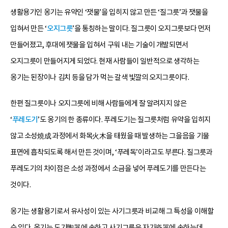
생활용기인 옹기는 유약인 ‘잿물’을 입히지 않고 만든 ‘질그릇’과 잿물을
입혀서 만든 ‘
오지그릇
’을 통칭하는 말이다. 질그릇이 오지그릇보다 먼저
만들어졌고, 후대에 잿물을 입혀서 구워 내는 기술이 개발되면서
오지그릇이 만들어지게 되었다. 현재 사람들이 일반적으로 생각하는
옹기는 된장이나 김치 등을 담가 먹는 갈색 빛깔의 오지그릇이다.
한편 질그릇이나 오지그릇에 비해 사람들에게 잘 알려지지 않은
‘
푸레도기
’도 옹기의 한 종류이다. 푸레도기는 질그릇처럼 유약을 입히지
않고 소성燒成 과정에서 화목火木을 태웠을 때 발생하는 그을음을 기물
표면에 흡착되도록 해서 만든 것이며, ‘푸레독’이라고도 부른다. 질그릇과
푸레도기의 차이점은 소성 과정에서 소금을 넣어 푸레도기를 만든다는
것이다.
옹기는 생활용기로서 유사성이 있는 사기그릇과 비교해 그 특성을 이해할
수 있다. 옹기는 도기陶器에 속하고 사기그릇은 자기瓷器에 속하는데