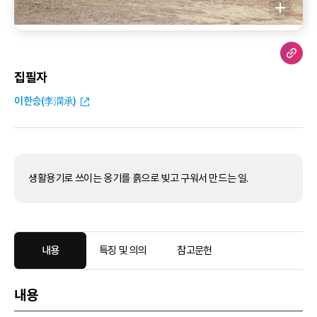
집필자
이한승(李澖承)
생활용기로 쓰이는 옹기를 흙으로 빚고 구워서 만드는 일.
내용
특징 및 의의
참고문헌
내용