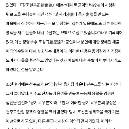
있었다. 『정조실록正祖實錄』에는 “대체로 균역법均役法이 시행된
뒤로 고을 수령들이 공인·상인 및 사기沙器나 옹기甕器를 만드는
마을에서 징수하는 세금에는 모두 정해진 액수가 있음에도 또 다른 허다한
명색을 새로 만들어 내서 수탈하는 묘책으로 삼고 있습니다”라고 기록되어
있다. 이는 장령掌令 조성규趙星逵가 공인이나 상인에 대한 정해진 세금
이외의 수탈에 대해 상소하는 내용이다. 이러한 내용은 옹기장과 사기장이
모여서 마을을 형성하고 있었다는 것과 이들에 대한 수탈이 이루어지기도
하였다는 점을 알려준다.
조선 후기에는 천주교가 유입되면서 옹기장 가운데 천주교를 믿는 사람이
크게 늘어났다. 천주교 신자들이 옹기를 만들며 공동체 생활을 영위한
집단을 일컬어 ‘옹기 교우촌’이라고 한다. 이러한 옹기 교우촌의 형성은
천주교 탄압 정책의 영향을 크게 받았다. 당시 조선은 성리학을 국가 기본
이념으로 하고 있어, 다른 종교나 사상이 억압되던 시기였다. 이러한