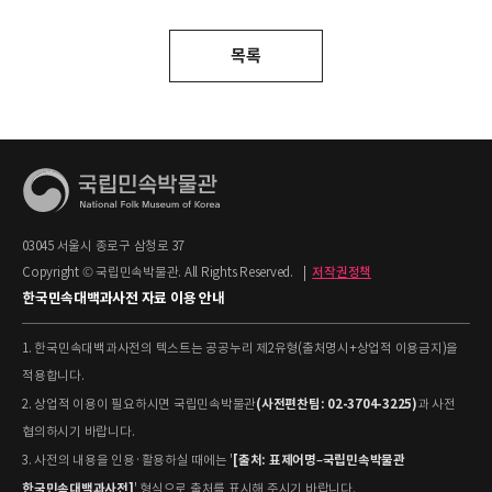
목록
03045 서울시 종로구 삼청로 37
Copyright © 국립민속박물관. All Rights Reserved.
|
저작권정책
한국민속대백과사전 자료 이용 안내
1. 한국민속대백과사전의 텍스트는 공공누리 제2유형(출처명시+상업적 이용금지)을
적용합니다.
(사전편찬팀: 02-3704-3225)
2. 상업적 이용이 필요하시면 국립민속박물관
과 사전
협의하시기 바랍니다.
[출처: 표제어명–국립민속박물관
3. 사전의 내용을 인용·활용하실 때에는 '
한국민속대백과사전]
' 형식으로 출처를 표시해 주시기 바랍니다.