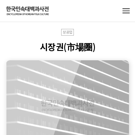
상공업
시장권(市場圈)