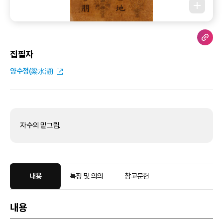
집필자
양수정(梁水瀞)
자수의 밑그림.
내용
특징 및 의의
참고문헌
내용