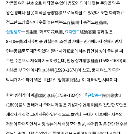
작품을 여러 본本으로 제작할 수 있어 법도와 의례에 맞는 문양을 담은
왕실 흉배나 활옷 제작을 궁양宮樣으로 특화할 수 있었다. 또한 화려하고
정교한 도상을 담아 수를 놓은 백복도百福圖나 종정도鐘鼎圖,
십장생도
十長生圖, 화조도花鳥圖,
요지연도
瑤池宴圖 등과 같은
8~10곡曲의 자수병풍 왕실본이 조선 말기에는 민가에까지 전해지면서
민수民繡로도 제작되었다. 일반 사가私家에서는 집안 남성이 글씨를 써
주면 수본으로 제작하기도 하였는데, 안동 장계향張桂香(1598~1680)의
시詩를 부군인 이시명李時明(1590~1674)이 쓰고, 둘째 며느리 무안
박씨가 자수하여 엮은 『전가보첩傳家寶帖』이 대표적인 사례이다.
한편 빙허각 이씨憑虛閣 李氏(1759~1824)의 『
규합총서
閨閤叢書』
(1809)를 보면 베개나 주머니와 같은 기용자수器用刺繡의 간단한 도안은
제작자가 직접 그려 사용하였던 것으로 보인다. 근대기 이후에는 자수의
저변이 확대되면서 시정市井에서 배갯모와 필낭, 수저집 같은 간단한 수본
정도는 쉽게 구할 수 있었고, 특히 베갯모 도안이 인기를 끌었다고 한다.