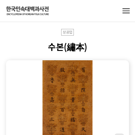
상공업
수본(繡本)