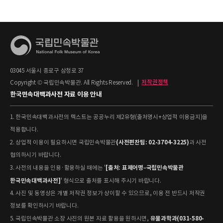
03045 서울시 종로구 삼청로 37
Copyright © 국립민속박물관. All Rights Reserved.
|
저작권정책
한국민속대백과사전 자료 이용 안내
1. 한국민속대백과사전의 텍스트는 공공누리 제2유형(출처명시+상업적 이용금지)을
적용합니다.
(사전편찬팀: 02-3704-3225)
2. 상업적 이용이 필요하시면 국립민속박물관
과 사전
협의하시기 바랍니다.
[출처: 표제어명–국립민속박물관
3. 사전의 내용을 인용·활용하실 때에는 '
한국민속대백과사전]
' 형식으로 출처를 표시해 주시기 바랍니다.
4. 사진 및 동영상은 개별 저작권 정보가 상이할 수 있으므로, 이용 전 반드시 저작권
정보를 확인하시기 바랍니다.
유물과학과(031-580-
5. 국립민속박물관 소장 사진의 원본 자료 활용을 원하시면,