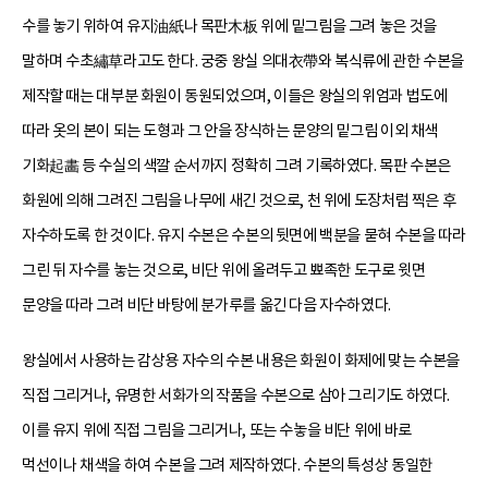
수를 놓기 위하여 유지油紙나 목판木板 위에 밑그림을 그려 놓은 것을
말하며 수초繡草라고도 한다. 궁중 왕실 의대衣帶와 복식류에 관한 수본을
제작할 때는 대부분 화원이 동원되었으며, 이들은 왕실의 위엄과 법도에
따라 옷의 본이 되는 도형과 그 안을 장식하는 문양의 밑그림 이외 채색
기화起畵 등 수실의 색깔 순서까지 정확히 그려 기록하였다. 목판 수본은
화원에 의해 그려진 그림을 나무에 새긴 것으로, 천 위에 도장처럼 찍은 후
자수하도록 한 것이다. 유지 수본은 수본의 뒷면에 백분을 묻혀 수본을 따라
그린 뒤 자수를 놓는 것으로, 비단 위에 올려두고 뾰족한 도구로 윗면
문양을 따라 그려 비단 바탕에 분가루를 옮긴 다음 자수하였다.
왕실에서 사용하는 감상용 자수의 수본 내용은 화원이 화제에 맞는 수본을
직접 그리거나, 유명한 서화가의 작품을 수본으로 삼아 그리기도 하였다.
이를 유지 위에 직접 그림을 그리거나, 또는 수놓을 비단 위에 바로
먹선이나 채색을 하여 수본을 그려 제작하였다. 수본의 특성상 동일한