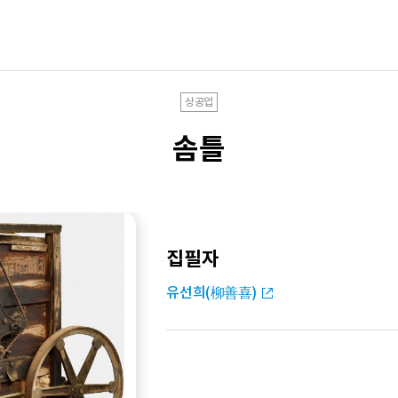
상공업
솜틀
집필자
유선희(柳善喜)