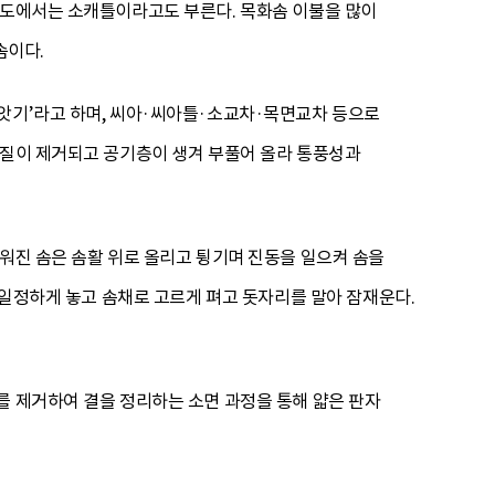
북도에서는 소캐틀이라고도 부른다. 목화솜 이불을 많이
솜이다.
씨앗기’라고 하며, 씨아·씨아틀·소교차·목면교차 등으로
물질이 제거되고 공기층이 생겨 부풀어 올라 통풍성과
러워진 솜은 솜활 위로 올리고 튕기며 진동을 일으켜 솜을
에 일정하게 놓고 솜채로 고르게 펴고 돗자리를 말아 잠재운다.
를 제거하여 결을 정리하는 소면 과정을 통해 얇은 판자