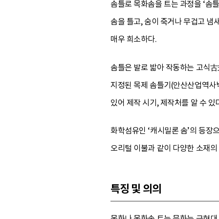
솜틀로 목화솜을 트는 과정을 ‘솜
솜을 틀고, 숨이 죽거나 무겁고 냄
매우 희소하다.
솜틀은 발로 밟아 작동하는 고식古
지정된 목제 솜틀기(안산산업역사박물
있어 제작 시기, 제작처를 알 수 있다
화학섬유인 ‘캐시밀론 솜’의 등장으
오리털 이불과 같이 다양한 소재의
특징 및 의의
목화나 목화솜 트는 문화는 근현대