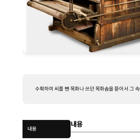
수확하여 씨를 뺀 목화나 쓰던 목화솜을 뜯어서 그 속
내용
내용