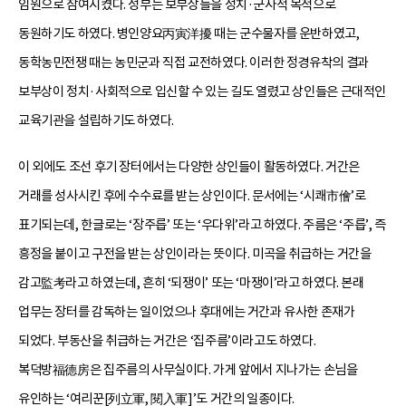
임원으로 참여시켰다. 정부는 보부상들을 정치·군사적 목적으로
동원하기도 하였다. 병인양요丙寅洋擾 때는 군수물자를 운반하였고,
동학농민전쟁 때는 농민군과 직접 교전하였다. 이러한 정경유착의 결과
보부상이 정치·사회적으로 입신할 수 있는 길도 열렸고 상인들은 근대적인
교육기관을 설립하기도 하였다.
이 외에도 조선 후기 장터에서는 다양한 상인들이 활동하였다. 거간은
거래를 성사시킨 후에 수수료를 받는 상인이다. 문서에는 ‘시쾌市儈’로
표기되는데, 한글로는 ‘장주릅’ 또는 ‘우다위’라고 하였다. 주름은 ‘주릅’, 즉
흥정을 붙이고 구전을 받는 상인이라는 뜻이다. 미곡을 취급하는 거간을
감고監考라고 하였는데, 흔히 ‘되쟁이’ 또는 ‘마쟁이’라고 하였다. 본래
업무는 장터를 감독하는 일이었으나 후대에는 거간과 유사한 존재가
되었다. 부동산을 취급하는 거간은 ‘집주름’이라고도 하였다.
복덕방福德房은 집주름의 사무실이다. 가게 앞에서 지나가는 손님을
유인하는 ‘여리꾼[列立軍, 閱入軍]’도 거간의 일종이다.