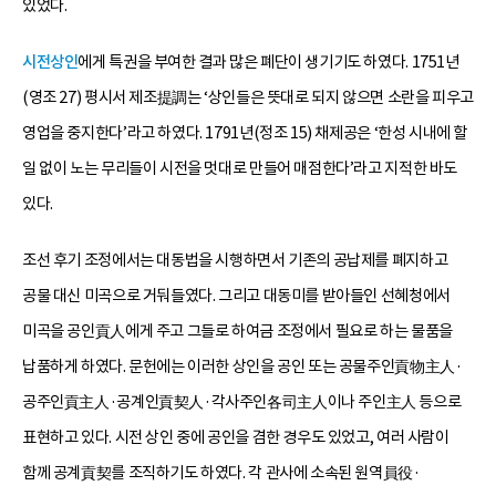
있었다.
시전상인
에게 특권을 부여한 결과 많은 폐단이 생기기도 하였다. 1751년
(영조 27) 평시서 제조提調는 ‘상인들은 뜻대로 되지 않으면 소란을 피우고
영업을 중지한다’라고 하였다. 1791년(정조 15) 채제공은 ‘한성 시내에 할
일 없이 노는 무리들이 시전을 멋대로 만들어 매점한다’라고 지적한 바도
있다.
조선 후기 조정에서는 대동법을 시행하면서 기존의 공납제를 폐지하고
공물 대신 미곡으로 거둬들였다. 그리고 대동미를 받아들인 선혜청에서
미곡을 공인貢人에게 주고 그들로 하여금 조정에서 필요로 하는 물품을
납품하게 하였다. 문헌에는 이러한 상인을 공인 또는 공물주인貢物主人·
공주인貢主人·공계인貢契人·각사주인各司主人이나 주인主人 등으로
표현하고 있다. 시전 상인 중에 공인을 겸한 경우도 있었고, 여러 사람이
함께 공계貢契를 조직하기도 하였다. 각 관사에 소속된 원역員役·