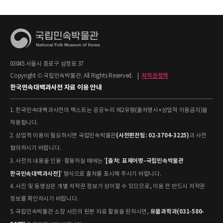
03045 서울시 종로구 삼청로 37
Copyright © 국립민속박물관. All Rights Reserved.
|
저작권정책
한국민속대백과사전 자료 이용 안내
1. 한국민속대백과사전의 텍스트는 공공누리 제2유형(출처명시+상업적 이용금지)을
적용합니다.
(사전편찬팀: 02-3704-3225)
2. 상업적 이용이 필요하시면 국립민속박물관
과 사전
협의하시기 바랍니다.
[출처: 표제어명–국립민속박물관
3. 사전의 내용을 인용·활용하실 때에는 '
한국민속대백과사전]
' 형식으로 출처를 표시해 주시기 바랍니다.
4. 사진 및 동영상은 개별 저작권 정보가 상이할 수 있으므로, 이용 전 반드시 저작권
정보를 확인하시기 바랍니다.
유물과학과(031-580-
5. 국립민속박물관 소장 사진의 원본 자료 활용을 원하시면,