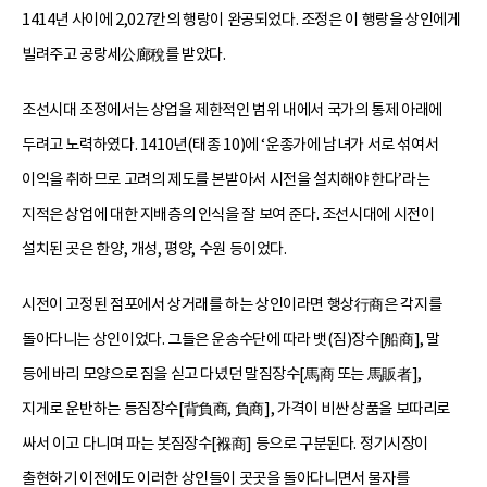
1414년 사이에 2,027칸의 행랑이 완공되었다. 조정은 이 행랑을 상인에게
빌려주고 공랑세公廊稅를 받았다.
조선시대 조정에서는 상업을 제한적인 범위 내에서 국가의 통제 아래에
두려고 노력하였다. 1410년(태종 10)에 ‘운종가에 남녀가 서로 섞여서
이익을 취하므로 고려의 제도를 본받아서 시전을 설치해야 한다’라는
지적은 상업에 대한 지배층의 인식을 잘 보여 준다. 조선시대에 시전이
설치된 곳은 한양, 개성, 평양, 수원 등이었다.
시전이 고정된 점포에서 상거래를 하는 상인이라면 행상行商은 각지를
돌아다니는 상인이었다. 그들은 운송수단에 따라 뱃(짐)장수[船商], 말
등에 바리 모양으로 짐을 싣고 다녔던 말짐장수[馬商 또는 馬販者],
지게로 운반하는 등짐장수[背負商, 負商], 가격이 비싼 상품을 보따리로
싸서 이고 다니며 파는 봇짐장수[褓商] 등으로 구분된다. 정기시장이
출현하기 이전에도 이러한 상인들이 곳곳을 돌아다니면서 물자를