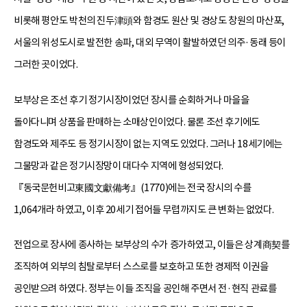
비롯해 평안도 박천의 진두津頭와 함경도 원산 및 경상도 창원의 마산포,
서울의 위성도시로 발전한 송파, 대외 무역이 활발하였던 의주·동래 등이
그러한 곳이었다.
보부상은 조선 후기 정기시장이었던 장시를 순회하거나 마을을
돌아다니며 상품을 판매하는 소매상인이었다. 물론 조선 후기에도
함경도와 제주도 등 정기시장이 없는 지역도 있었다. 그러나 18세기에는
그물망과 같은 정기시장망이 대다수 지역에 형성되었다.
『동국문헌비고東國文獻備考』(1770)에는 전국 장시의 수를
1,064개라 하였고, 이후 20세기 접어들 무렵까지도 큰 변화는 없었다.
전업으로 장사에 종사하는 보부상의 수가 증가하였고, 이들은 상계商契를
조직하여 외부의 침탈로부터 스스로를 보호하고 또한 경제적 이권을
공인받으려 하였다. 정부는 이들 조직을 공인해 주면서 전·현직 관료를