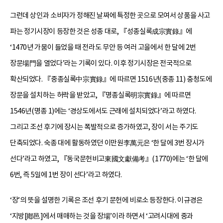
그런데 상인과 소비자가 정해진 날짜에 특정한 곳으로 모여서 상품을 사고
파는 정기시장이 등장한 것은 성종 대로, 『성종실록成宗實錄』에
‘1470년 가뭄이 들었을 때 전라도 무안 등 여러 고을에서 한 달에 2번
장문場門을 열었다’라는 기록이 있다. 이후 정기시장은 전국적으로
확산되었다. 『중종실록中宗實錄』에 따르면 1516년(중종 11) 충청도에
장문을 설치하는 허락을 받았고, 『명종실록明宗實錄』에 따르면
1546년(명종 1)에는 ‘경상도에서도 근래에 설치되었다’라고 하였다.
그리고 조선 후기에 장시는 폭발적으로 증가하였고, 장이 서는 주기도
단축되었다. 숙종 대에 활동하였던 이만원李萬元은 ‘한 달에 3번 장시가
선다’라고 하였고, 『동국문헌비고東國文獻備考』(1770)에는 ‘한 달에
6번, 즉 5일에 1번 장이 선다’라고 하였다.
‘장’의 뜻을 설명한 기록은 조선 후기 문헌에 비로소 등장한다. 이규경은
‘지방[鄕邑]에서 매매하는 것을 장場’이라 하면서 ‘고려시대에 중과