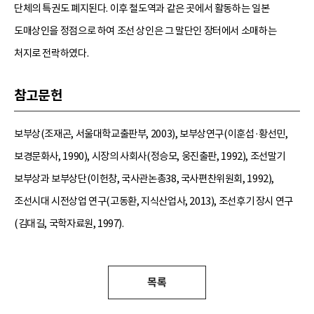
단체의 특권도 폐지된다. 이후 철도역과 같은 곳에서 활동하는 일본
도매상인을 정점으로 하여 조선 상인은 그 말단인 장터에서 소매하는
처지로 전락하였다.
참고문헌
보부상(조재곤, 서울대학교출판부, 2003), 보부상연구(이훈섭·황선민,
보경문화사, 1990), 시장의 사회사(정승모, 웅진출판, 1992), 조선말기
보부상과 보부상단(이헌창, 국사관논총38, 국사편찬위원회, 1992),
조선시대 시전상업 연구(고동환, 지식산업사, 2013), 조선후기 장시 연구
(김대길, 국학자료원, 1997).
목록