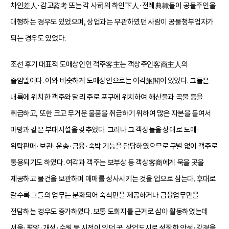
차인差人·감고監考 또는 각 사司의 하인下人·전례典隷들이 공물주인을
대행하는 경우도 있었으며, 상업과는 무관하였던 사람이 공물청부업자가
되는 경우도 있었다.
조선 후기 대표적 도매상인인 객주客主는 객상주인客商主人의
줄임말이다. 이와 비슷하게 도매상인으로는 여각旅閣이 있었다. 그들은
내륙에 위치한 객주와 달리 주로 포구에 위치하여 해산물과 곡물 등을
취급하고, 또한 크고 무거운 물품을 취급하기 위하여 많은 자본을 들여서
마방과 같은 부대시설을 갖추었다. 그러나 그 객상들을 상대로 도매·
위탁판매·보관·운송·금융·숙박 기능을 담당하였으므로 구별 없이 객주로
통용되기도 하였다. 여각과 객주는 보부상 등 객상客商에게 묵을 곳을
제공하고 물건을 보관하며 매매를 성사시키는 것을 업으로 삼는다. 후대로
갈수록 그들의 업무는 분화되어 숙식만을 제공하거나 금융업무만을
전담하는 경우도 증가하였다. 보통 도회지를 근거로 삼아 활동하였는데
서울·평양·개성·수원 등 시전이 있던 곳, 상업도시로 성장한 안성·강경을