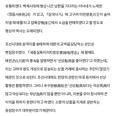
유통하였다. 백제시대에 행상 나간 남편을 기다리는 아낙네가 노래한
〈정읍사井邑詞〉가 있고, 『삼국사기』에 고구려 미천왕美川王이 숨어
지낼 때 배를 타고 압록강鴨淥江에서 소금을 판매하였다고 할 정도로
행상의 역사는 오래되었다.
조선시대에 원격지를 왕래하며 대량의 교역을 담당하는 상인은
뱃짐장수였다. 『세종실록지리지世宗實錄地理志』에 황해도
배천군白川郡의 풍속을 설명하면서 ‘선상船商을 좋아한다’고 하였는데,
이는 고려의 왕도 개성으로 운송되는 상품 거래에 종사하는 주민이 많았기
때문인 것으로 보인다. 조선시대에도 한양의 관문인 마포 등지에서 선상
활동은 활발하였다. 그러나 유수원柳壽垣은 ‘선상船商보다는 마상馬商이
많고 마상보다는 부상負商이 많을 뿐만 아니라, 자본을 모아 장사하여 큰
이익을 취하지 못한다’라고 하였다. 소량의 상품을 지게로 운반하는
등짐장수가 대부분이었기 때문이다.