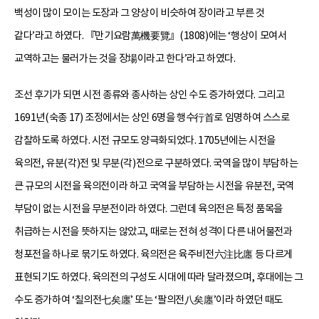
백성이 많이 모이는 도장과 그 양상이 비슷하여 장이라고 부른 것
같다’라고 하였다. 『만기요람萬機要覽』(1808)에는 ‘행상이 모여서
교역하고는 물러가는 것을 장場이라고 한다’라고 하였다.
조선 후기가 되면 시전 종류와 종사하는 상인 수도 증가하였다. 그리고
1691년(숙종 17) 조정에서는 상인 6명을 행수行首로 임명하여 스스로
감찰하도록 하였다. 시전 규모도 양극화되었다. 1705년에는 시전을
육의전, 유분(각)전 및 무분(각)전으로 구분하였다. 국역을 많이 부담하는
큰 규모의 시전을 육의전이라 하고 국역을 부담하는 시전을 유분전, 국역
부담이 없는 시전을 무분전이라 하였다. 그런데 육의전은 특정 품목을
취급하는 시전을 뜻하지는 않았고, 때로는 전혀 성격이 다른 내어물전과
청포전을 하나로 묶기도 하였다. 육의전은 육주비전六注比廛 등 다르게
표현되기도 하였다. 육의전의 구성도 시대에 따라 달라졌으며, 후대에는 그
수도 증가하여 ‘칠의전七矣廛’ 또는 ‘팔의전八矣廛’이라 하였던 때도