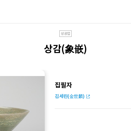
상공업
상감(象嵌)
집필자
김세린(金世麟)