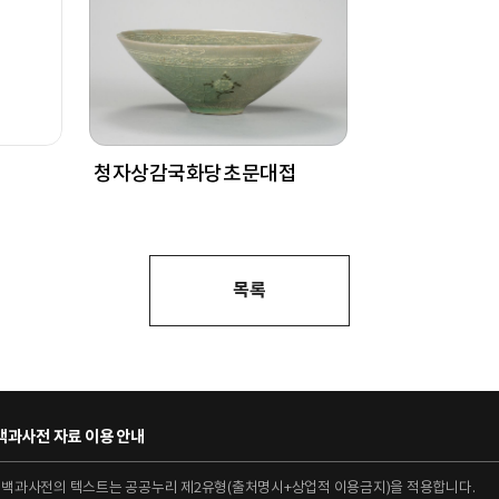
청자상감국화당초문대접
목록
과사전 자료 이용 안내
대백과사전의 텍스트는 공공누리 제2유형(출처명시+상업적 이용금지)을 적용합니다.