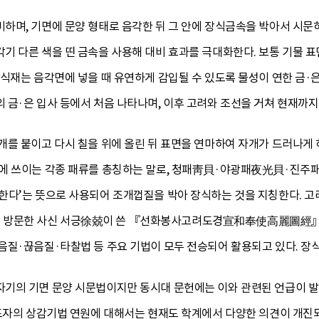
하며, 기면에 문양 형태로 음각한 뒤 그 안에 장식금속을 박아서 시문
 다른 색을 띤 금속을 사용해 대비 효과를 극대화한다. 보통 기물 표
식재는 음각면에 넣을 때 유연하게 감입될 수 있도록 물성이 연한 금·
 금·은 입사 등에서 처음 나타나며, 이후 고려와 조선을 거쳐 현재까지
개를 붙이고 다시 칠을 위에 올린 뒤 표면을 연마하여 자개가 드러나게
에 쓰이는 각종 패류를 총칭하는 말로, 청패靑貝·야광패夜光貝·진주패
한다’는 뜻으로 사용되어 조개껍질을 박아 장식하는 것을 지칭한다. 
 고려에 방문한 사신 서긍徐兢이 쓴 『선화봉사고려도경宣和奉使高麗圖經
음질·끊음질·타찰법 등 주요 기법이 모두 전승되어 활용되고 있다. 장
기의 기면 문양 시문법이지만 동시대 문헌에는 이와 관련된 언급이 발견
 도자의 상감기법 연원에 대해서는 현재도 학계에서 다양한 의견이 개진되