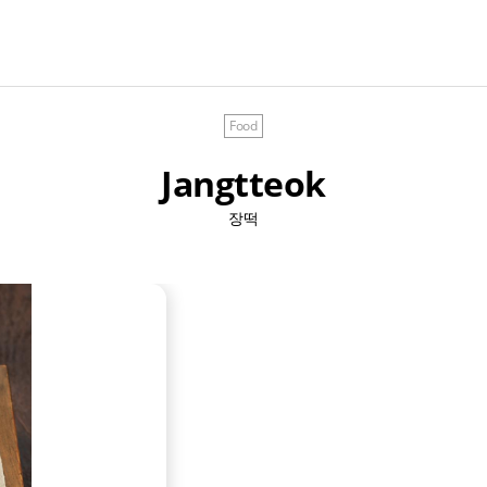
Food
Jangtteok
장떡