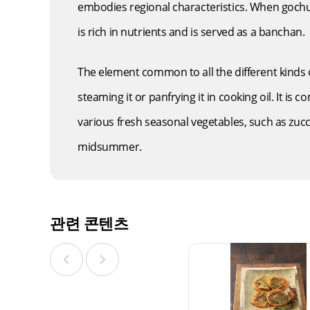
embodies regional characteristics. When gochuja
is rich in nutrients and is served as a banchan.
The element common to all the different kinds of
steaming it or panfrying it in cooking oil. It is
various fresh seasonal vegetables, such as zucch
midsummer.
관련 콘텐츠