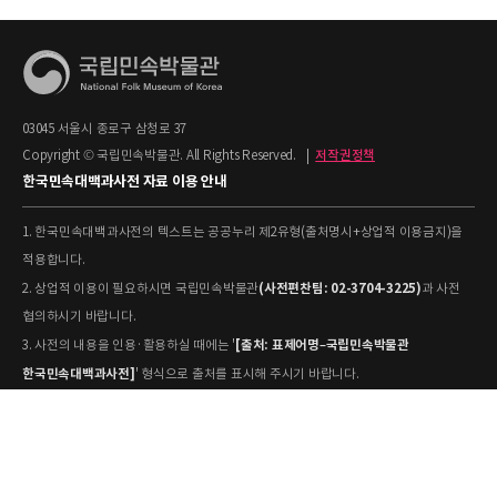
03045 서울시 종로구 삼청로 37
Copyright © 국립민속박물관. All Rights Reserved.
|
저작권정책
한국민속대백과사전 자료 이용 안내
1. 한국민속대백과사전의 텍스트는 공공누리 제2유형(출처명시+상업적 이용금지)을
적용합니다.
(사전편찬팀: 02-3704-3225)
2. 상업적 이용이 필요하시면 국립민속박물관
과 사전
협의하시기 바랍니다.
[출처: 표제어명–국립민속박물관
3. 사전의 내용을 인용·활용하실 때에는 '
한국민속대백과사전]
' 형식으로 출처를 표시해 주시기 바랍니다.
4. 사진 및 동영상은 개별 저작권 정보가 상이할 수 있으므로, 이용 전 반드시 저작권
정보를 확인하시기 바랍니다.
유물과학과(031-580-
5. 국립민속박물관 소장 사진의 원본 자료 활용을 원하시면,
5877)
로 문의하시기 바랍니다.