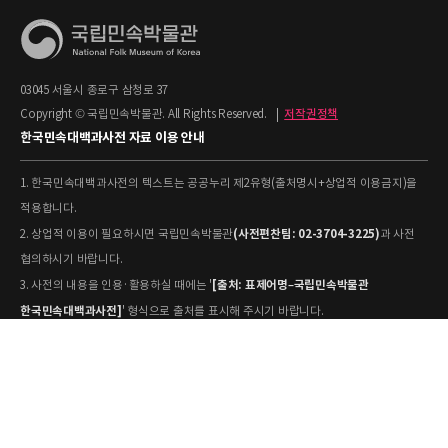
03045 서울시 종로구 삼청로 37
Copyright © 국립민속박물관. All Rights Reserved.
|
저작권정책
한국민속대백과사전 자료 이용 안내
1. 한국민속대백과사전의 텍스트는 공공누리 제2유형(출처명시+상업적 이용금지)을
적용합니다.
(사전편찬팀: 02-3704-3225)
2. 상업적 이용이 필요하시면 국립민속박물관
과 사전
협의하시기 바랍니다.
[출처: 표제어명–국립민속박물관
3. 사전의 내용을 인용·활용하실 때에는 '
한국민속대백과사전]
' 형식으로 출처를 표시해 주시기 바랍니다.
4. 사진 및 동영상은 개별 저작권 정보가 상이할 수 있으므로, 이용 전 반드시 저작권
정보를 확인하시기 바랍니다.
유물과학과(031-580-
5. 국립민속박물관 소장 사진의 원본 자료 활용을 원하시면,
5877)
로 문의하시기 바랍니다.