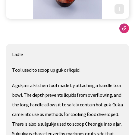
Ladle
Tool used to scoop up guk or liquid.
A gukja is a kitchen tool made by attaching a handle to a
bowl. The depth prevents liquids from overflowing, and
the long handle allows it to safely contain hot guk. Gukja
came into use as methods for cooking food developed.
There is also a sulgukja used to scoop Cheongju into a jar.
Sulgukja is characterized by markings on its side that