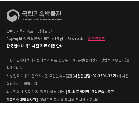
03045 서울시 종로구 삼청로 37
Copyright © 국립민속박물관. All Rights Reserved.
|
저작권정책
한국민속대백과사전 자료 이용 안내
1. 한국민속대백과사전의 텍스트는 공공누리 제2유형(출처명시+상업적 이용금지)을
적용합니다.
(사전편찬팀: 02-3704-3225)
2. 상업적 이용이 필요하시면 국립민속박물관
과 사전
협의하시기 바랍니다.
[출처: 표제어명–국립민속박물관
3. 사전의 내용을 인용·활용하실 때에는 '
한국민속대백과사전]
' 형식으로 출처를 표시해 주시기 바랍니다.
4. 사진 및 동영상은 개별 저작권 정보가 상이할 수 있으므로, 이용 전 반드시 저작권
정보를 확인하시기 바랍니다.
유물과학과(031-580-
5. 국립민속박물관 소장 사진의 원본 자료 활용을 원하시면,
5877)
로 문의하시기 바랍니다.