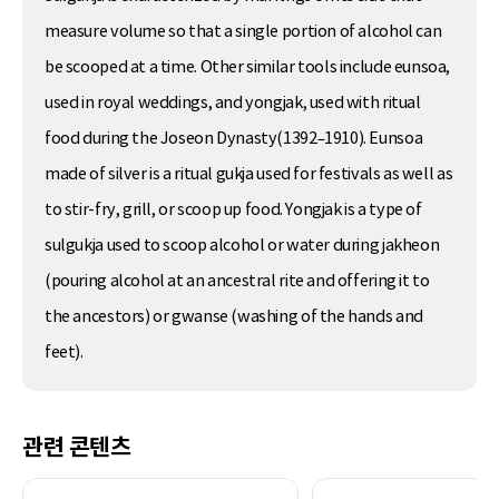
measure volume so that a single portion of alcohol can
be scooped at a time. Other similar tools include eunsoa,
used in royal weddings, and yongjak, used with ritual
food during the Joseon Dynasty(1392–1910). Eunsoa
made of silver is a ritual gukja used for festivals as well as
to stir-fry, grill, or scoop up food. Yongjak is a type of
sulgukja used to scoop alcohol or water during jakheon
(pouring alcohol at an ancestral rite and offering it to
the ancestors) or gwanse (washing of the hands and
feet).
관련 콘텐츠