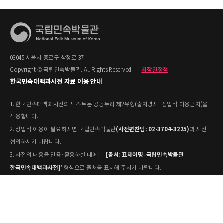
03045 서울시 종로구 삼청로 37
Copyright © 국립민속박물관. All Rights Reserved.
|
저작권정책
한국민속대백과사전 자료 이용 안내
1. 한국민속대백과사전의 텍스트는 공공누리 제2유형(출처명시+상업적 이용금지)을
적용합니다.
(사전편찬팀: 02-3704-3225)
2. 상업적 이용이 필요하시면 국립민속박물관
과 사전
협의하시기 바랍니다.
[출처: 표제어명–국립민속박물관
3. 사전의 내용을 인용·활용하실 때에는 '
한국민속대백과사전]
' 형식으로 출처를 표시해 주시기 바랍니다.
4. 사진 및 동영상은 개별 저작권 정보가 상이할 수 있으므로, 이용 전 반드시 저작권
정보를 확인하시기 바랍니다.
유물과학과(031-580-
5. 국립민속박물관 소장 사진의 원본 자료 활용을 원하시면,
5877)
로 문의하시기 바랍니다.